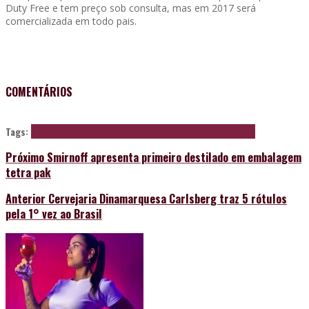
Duty Free e tem preço sob consulta, mas em 2017 será
comercializada em todo pais.
COMENTÁRIOS
Tags:
glúten
Stoli
stoli gluten free
stolichinaya
vodca
vodka
vodka russa
Próximo
Smirnoff apresenta primeiro destilado em embalagem
tetra pak
Anterior
Cervejaria Dinamarquesa Carlsberg traz 5 rótulos
pela 1° vez ao Brasil