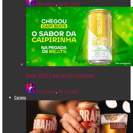
Livia Alves
,
14/02/2023
Caipi: BEATS em versão caipirinha
Livia Alves
,
08/11/2022
Cerveja