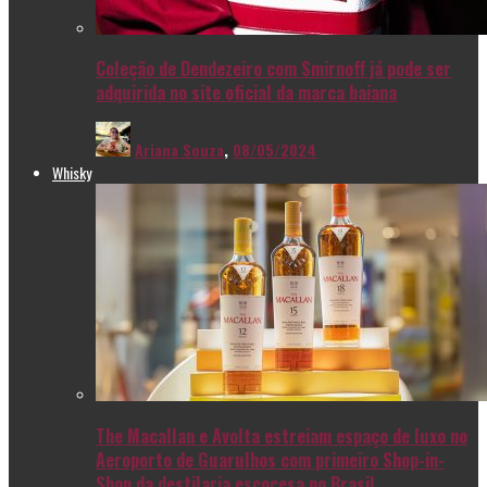
Coleção de Dendezeiro com Smirnoff já pode ser
adquirida no site oficial da marca baiana
Ariana Souza
,
08/05/2024
Whisky
The Macallan e Avolta estreiam espaço de luxo no
Aeroporto de Guarulhos com primeiro Shop-in-
Shop da destilaria escocesa no Brasil