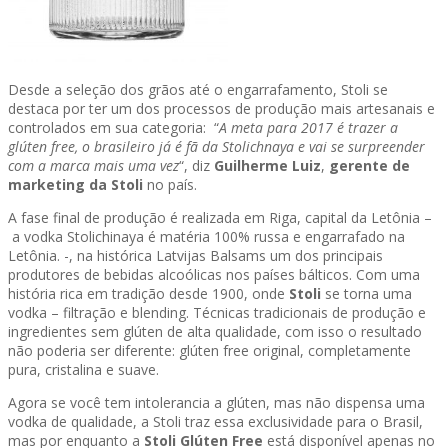
Desde a seleção dos grãos até o engarrafamento, Stoli se
destaca por ter um dos processos de produção mais artesanais e
controlados em sua categoria: “
A meta para 2017 é trazer a
glúten free, o brasileiro já é fã da Stolichnaya e vai se surpreender
com a marca mais uma vez
“, diz
Guilherme Luiz
,
gerente de
marketing da Stoli
no país.
A fase final de produção é realizada em Riga, capital da Letônia –
a vodka Stolichinaya é matéria 100% russa e engarrafado na
Letônia. -, na histórica Latvijas Balsams um dos principais
produtores de bebidas alcoólicas nos países bálticos. Com uma
história rica em tradição desde 1900, onde
Stoli
se torna uma
vodka – filtração e blending. Técnicas tradicionais de produção e
ingredientes sem glúten de alta qualidade, com isso o resultado
não poderia ser diferente: glúten free original, completamente
pura, cristalina e suave.
Agora se você tem intolerancia a glúten, mas não dispensa uma
vodka de qualidade, a Stoli traz essa exclusividade para o Brasil,
mas por enquanto a
Stoli Glúten Free
está disponível apenas no