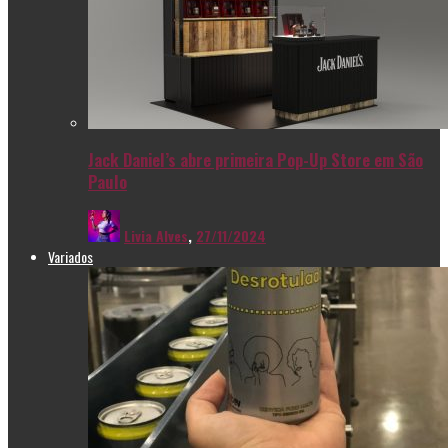
Jack Daniel’s abre primeira Pop-Up Store em São
Paulo
Livia Alves
,
27/11/2024
Variados