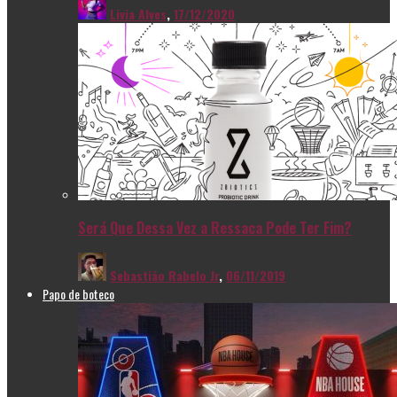
Livia Alves
,
17/12/2020
Será Que Dessa Vez a Ressaca Pode Ter Fim?
Sebastião Rabelo Jr
,
06/11/2019
Papo de boteco