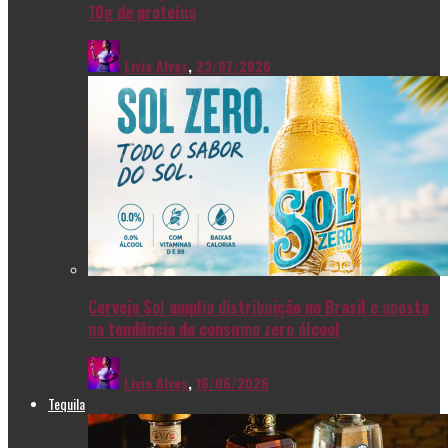
10g de proteína
Livia Alves
,
23/07/2026
Cerveja Sol amplia distribuição no Brasil e aposta
na tendência de consumo zero álcool
Livia Alves
,
16/06/2026
Tequila