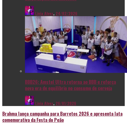
Livia Alves
,
24/02/2026
BBB26: Amstel Ultra retorna ao BBB e reforça
nova era de equilíbrio no consumo de cerveja
Livia Alves
,
26/01/2026
Brahma lança campanha para Barretos 2026 e apresenta lata
comemorativa da Festa do Peão