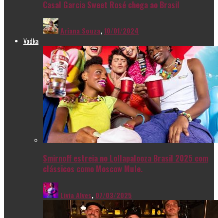
Casal Garcia Sweet Rosé chega ao Brasil
Ariana Souza
,
10/01/2024
Vodka
Smirnoff estreia no Lollapalooza Brasil 2025 com
clássicos como Moscow Mule.
Livia Alves
,
07/03/2025