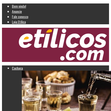
Bem vindo!
Anuncie
Fale conosco
Loja Etílica
Cachaça