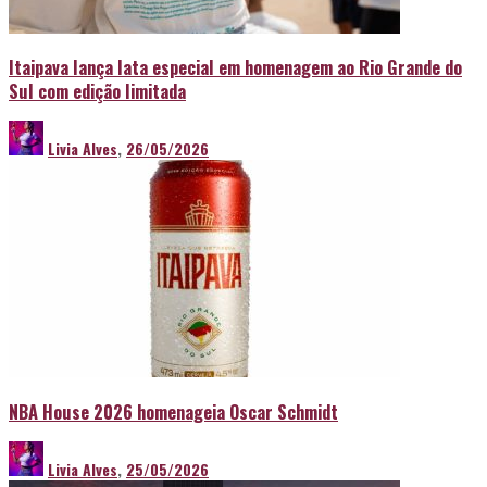
Itaipava lança lata especial em homenagem ao Rio Grande do
Sul com edição limitada
Livia Alves
,
26/05/2026
NBA House 2026 homenageia Oscar Schmidt
Livia Alves
,
25/05/2026