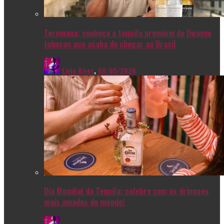
Teremana: conheça a tequila premium de Dwayne
Johnson que acaba de chegar ao Brasil
Livia Alves
,
08/05/2026
Dia Mundial da Tequila: celebre com os drinques
mais amados do mundo!