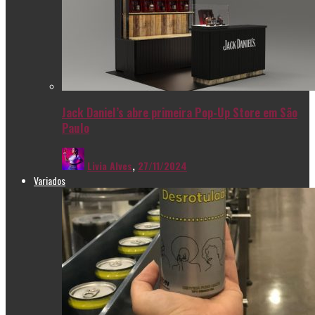
Jack Daniel’s abre primeira Pop-Up Store em São
Paulo
Livia Alves
,
27/11/2024
Variados