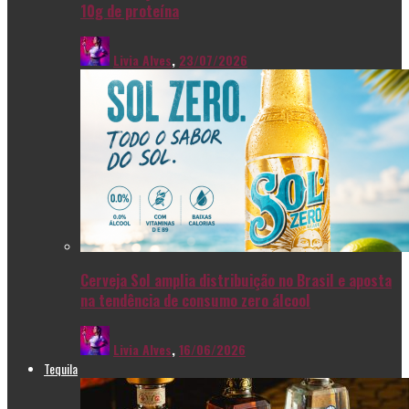
10g de proteína
Livia Alves
,
23/07/2026
Cerveja Sol amplia distribuição no Brasil e aposta
na tendência de consumo zero álcool
Livia Alves
,
16/06/2026
Tequila