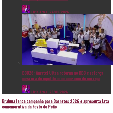
Livia Alves
,
24/02/2026
BBB26: Amstel Ultra retorna ao BBB e reforça
nova era de equilíbrio no consumo de cerveja
Livia Alves
,
26/01/2026
Brahma lança campanha para Barretos 2026 e apresenta lata
comemorativa da Festa do Peão