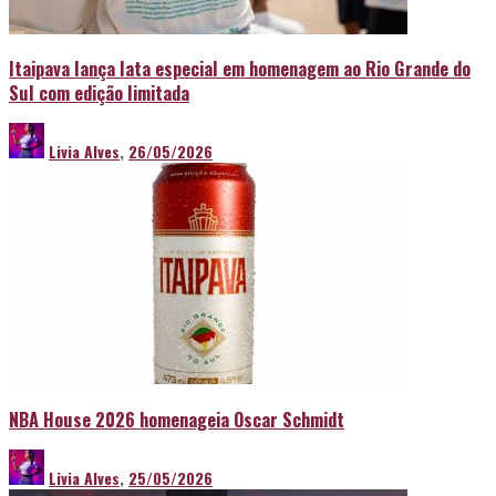
Itaipava lança lata especial em homenagem ao Rio Grande do
Sul com edição limitada
Livia Alves
,
26/05/2026
NBA House 2026 homenageia Oscar Schmidt
Livia Alves
,
25/05/2026