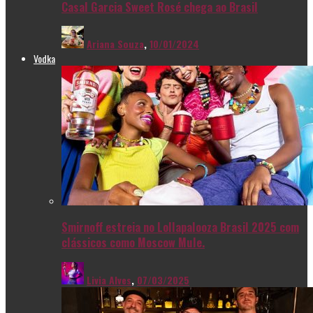
Casal Garcia Sweet Rosé chega ao Brasil
Ariana Souza
,
10/01/2024
Vodka
Smirnoff estreia no Lollapalooza Brasil 2025 com
clássicos como Moscow Mule.
Livia Alves
,
07/03/2025