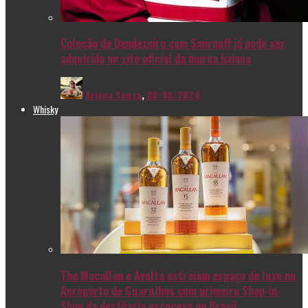
Coleção de Dendezeiro com Smirnoff já pode ser
adquirida no site oficial da marca baiana
Ariana Souza
,
08/05/2024
Whisky
The Macallan e Avolta estreiam espaço de luxo no
Aeroporto de Guarulhos com primeiro Shop-in-
Shop da destilaria escocesa no Brasil