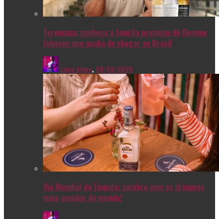
Teremana: conheça a tequila premium de Dwayne
Johnson que acaba de chegar ao Brasil
Livia Alves
,
08/05/2026
Dia Mundial da Tequila: celebre com os drinques
mais amados do mundo!