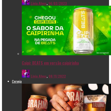
Livia Alves
,
14/02/2023
Caipi: BEATS em versão caipirinha
Livia Alves
,
08/11/2022
Cerveja