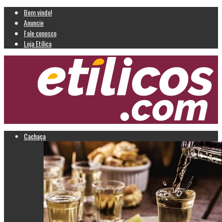
Bem vindo!
Anuncie
Fale conosco
Loja Etílica
Cachaça