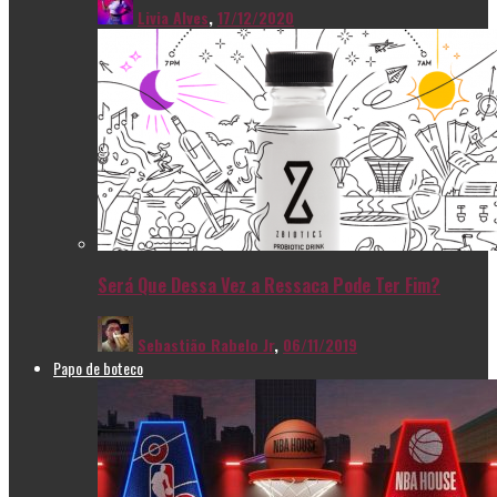
Livia Alves
,
17/12/2020
Será Que Dessa Vez a Ressaca Pode Ter Fim?
Sebastião Rabelo Jr
,
06/11/2019
Papo de boteco