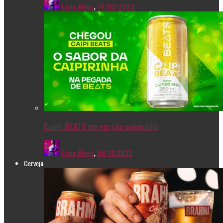
Livia Alves
,
14/02/2023
Caipi: BEATS em versão caipirinha
Livia Alves
,
08/11/2022
Cerveja