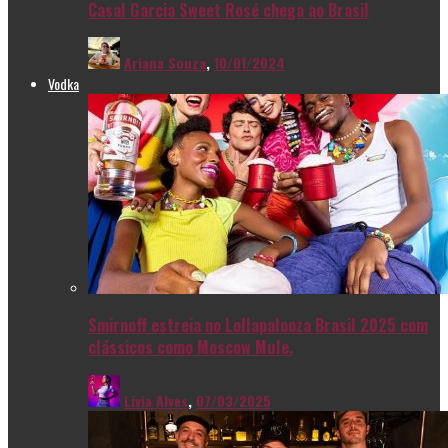
Casal Garcia Sweet Rosé chega ao Brasil
Ariana Souza
,
10/01/2024
Vodka
Smirnoff estreia no Lollapalooza Brasil 2025 com
clássicos como Moscow Mule.
Livia Alves
,
07/03/2025