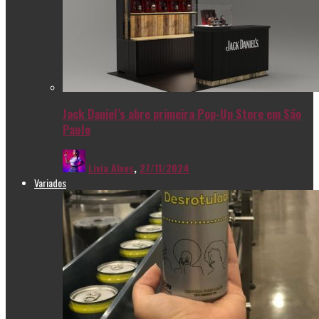
Jack Daniel’s abre primeira Pop-Up Store em São
Paulo
Livia Alves
,
27/11/2024
Variados