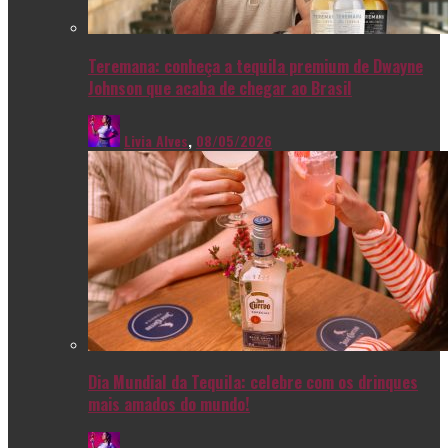
Teremana: conheça a tequila premium de Dwayne
Johnson que acaba de chegar ao Brasil
Livia Alves
,
08/05/2026
Dia Mundial da Tequila: celebre com os drinques
mais amados do mundo!