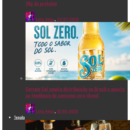
10g de proteína
Livia Alves
,
23/07/2026
Cerveja Sol amplia distribuição no Brasil e aposta
na tendência de consumo zero álcool
Livia Alves
,
16/06/2026
Tequila