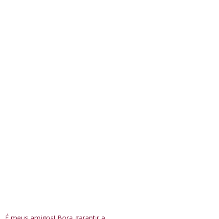
É meus amigos! Bora garantir a