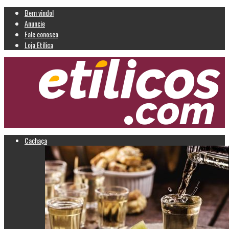
Bem vindo!
Anuncie
Fale conosco
Loja Etílica
Cachaça