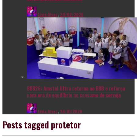
Livia Alves
,
24/02/2026
BBB26: Amstel Ultra retorna ao BBB e reforça
nova era de equilíbrio no consumo de cerveja
Livia Alves
,
26/01/2026
Posts tagged
protetor