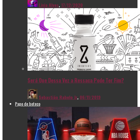
Livia Alves
,
17/12/2020
Será Que Dessa Vez a Ressaca Pode Ter Fim?
Sebastião Rabelo Jr
,
06/11/2019
Papo de boteco