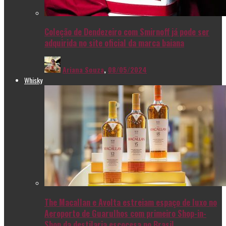
Coleção de Dendezeiro com Smirnoff já pode ser
adquirida no site oficial da marca baiana
Ariana Souza
,
08/05/2024
Whisky
The Macallan e Avolta estreiam espaço de luxo no
Aeroporto de Guarulhos com primeiro Shop-in-
Shop da destilaria escocesa no Brasil