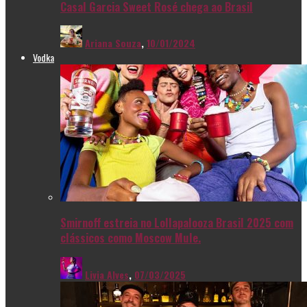
Casal Garcia Sweet Rosé chega ao Brasil
Ariana Souza
,
10/01/2024
Vodka
Smirnoff estreia no Lollapalooza Brasil 2025 com
clássicos como Moscow Mule.
Livia Alves
,
07/03/2025