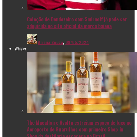
Coleção de Dendezeiro com Smirnoff já pode ser
adquirida no site oficial da marca baiana
Ariana Souza
,
08/05/2024
Whisky
The Macallan e Avolta estreiam espaço de luxo no
Aeroporto de Guarulhos com primeiro Shop-in-
Shop da destilaria escocesa no Brasil