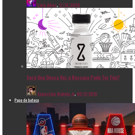
Livia Alves
,
17/12/2020
Será Que Dessa Vez a Ressaca Pode Ter Fim?
Sebastião Rabelo Jr
,
06/11/2019
Papo de boteco