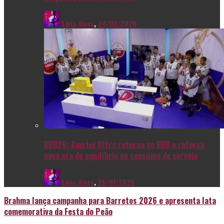
Livia Alves
,
24/02/2026
BBB26: Amstel Ultra retorna ao BBB e reforça
nova era de equilíbrio no consumo de cerveja
Livia Alves
,
26/01/2026
Brahma lança campanha para Barretos 2026 e apresenta lata
comemorativa da Festa do Peão