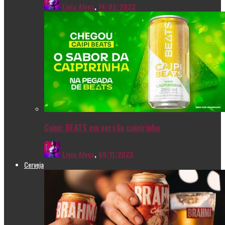
Livia Alves
,
14/02/2023
Caipi: BEATS em versão caipirinha
Livia Alves
,
08/11/2022
Cerveja