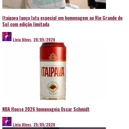
Itaipava lança lata especial em homenagem ao Rio Grande do
Sul com edição limitada
Livia Alves
,
26/05/2026
NBA House 2026 homenageia Oscar Schmidt
Livia Alves
,
25/05/2026