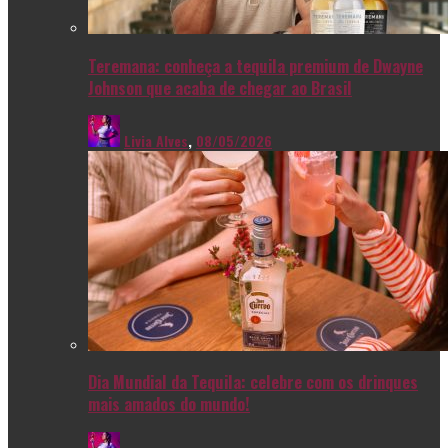
Teremana: conheça a tequila premium de Dwayne
Johnson que acaba de chegar ao Brasil
Livia Alves
,
08/05/2026
Dia Mundial da Tequila: celebre com os drinques
mais amados do mundo!