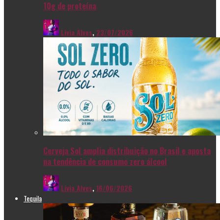
10g de proteína
Livia Alves
,
23/07/2026
Cerveja Sol amplia distribuição no Brasil e aposta
na tendência de consumo zero álcool
Livia Alves
,
16/06/2026
Tequila