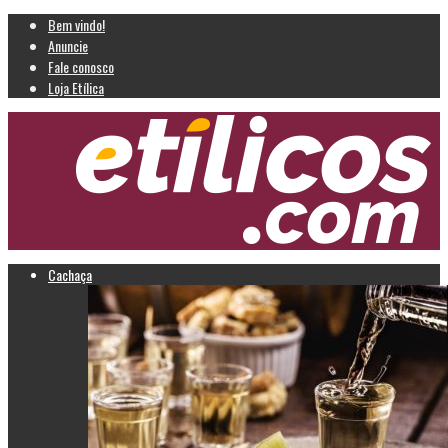
Bem vindo!
Anuncie
Fale conosco
Loja Etílica
Cachaça