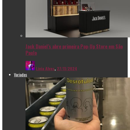
Jack Daniel’s abre primeira Pop-Up Store em São
Paulo
Livia Alves
,
27/11/2024
Variados