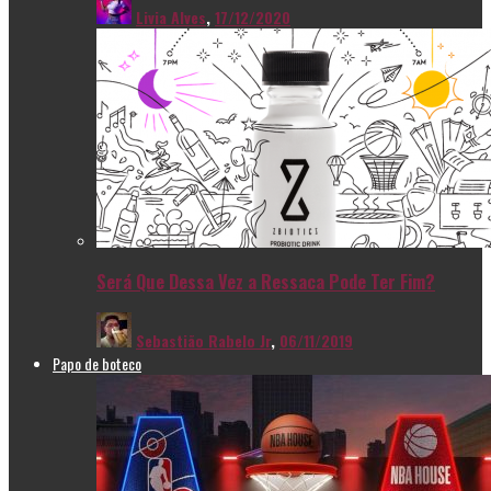
Livia Alves
,
17/12/2020
Será Que Dessa Vez a Ressaca Pode Ter Fim?
Sebastião Rabelo Jr
,
06/11/2019
Papo de boteco