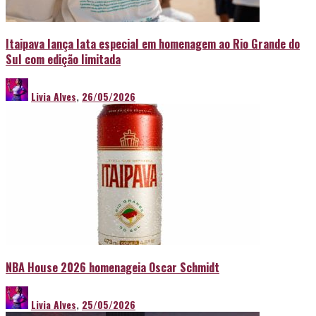
Itaipava lança lata especial em homenagem ao Rio Grande do
Sul com edição limitada
Livia Alves
,
26/05/2026
NBA House 2026 homenageia Oscar Schmidt
Livia Alves
,
25/05/2026