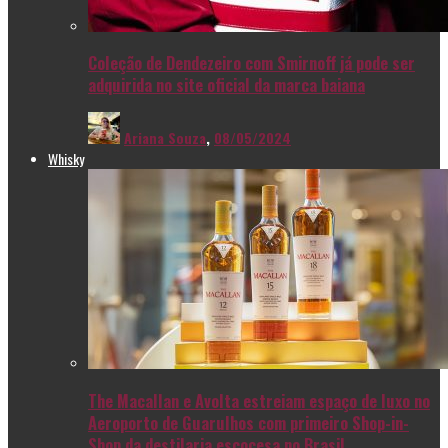
Coleção de Dendezeiro com Smirnoff já pode ser
adquirida no site oficial da marca baiana
Ariana Souza
,
08/05/2024
Whisky
The Macallan e Avolta estreiam espaço de luxo no
Aeroporto de Guarulhos com primeiro Shop-in-
Shop da destilaria escocesa no Brasil