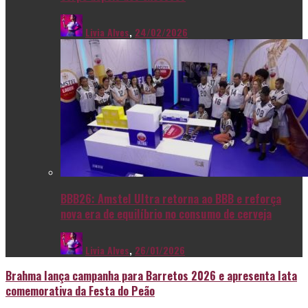
Livia Alves
,
24/02/2026
BBB26: Amstel Ultra retorna ao BBB e reforça
nova era de equilíbrio no consumo de cerveja
Livia Alves
,
26/01/2026
Brahma lança campanha para Barretos 2026 e apresenta lata
comemorativa da Festa do Peão