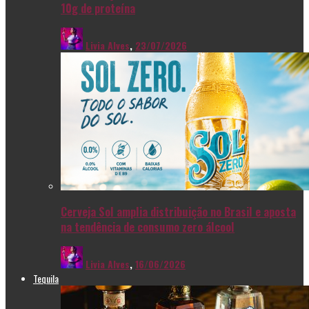
10g de proteína
Livia Alves
,
23/07/2026
Cerveja Sol amplia distribuição no Brasil e aposta
na tendência de consumo zero álcool
Livia Alves
,
16/06/2026
Tequila