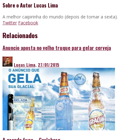
Sobre o Autor
Lucas Lima
A melhor caipirinha do mundo (depois de tomar a sexta).
Twitter
Facebook
Relacionados
Anuncio aposta no velho truque para gelar cerveja
Lucas Lima
,
27/01/2015
A grande fuga – Carlsberg