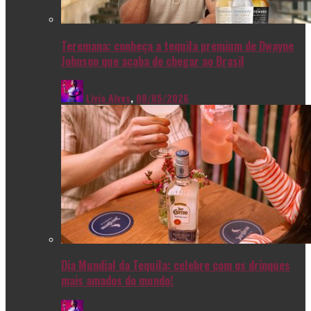
Teremana: conheça a tequila premium de Dwayne
Johnson que acaba de chegar ao Brasil
Livia Alves
,
08/05/2026
Dia Mundial da Tequila: celebre com os drinques
mais amados do mundo!