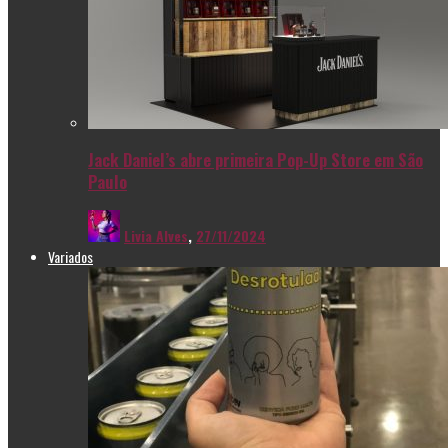
Jack Daniel’s abre primeira Pop-Up Store em São
Paulo
Livia Alves
,
27/11/2024
Variados