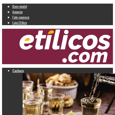
Bem vindo!
Anuncie
Fale conosco
Loja Etílica
Cachaça