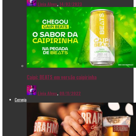
Livia Alves
,
14/02/2023
Caipi: BEATS em versão caipirinha
Livia Alves
,
08/11/2022
Cerveja