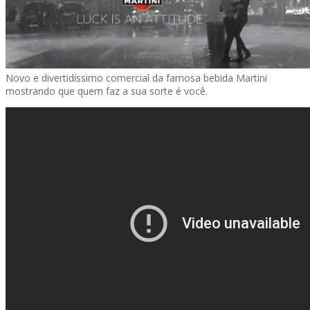
Novo e divertidíssimo comercial da famosa bebida Martini
mostrando que quem faz a sua sorte é você.