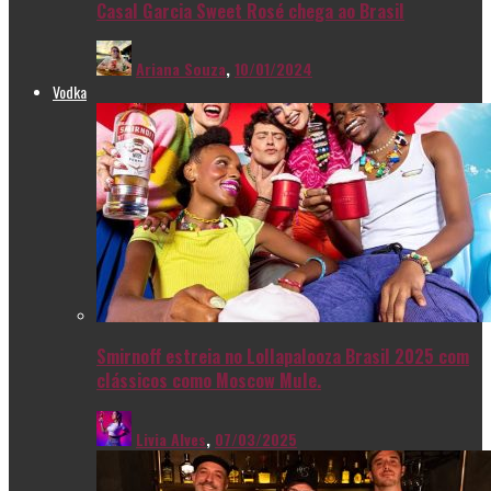
Casal Garcia Sweet Rosé chega ao Brasil
Ariana Souza
,
10/01/2024
Vodka
Smirnoff estreia no Lollapalooza Brasil 2025 com
clássicos como Moscow Mule.
Livia Alves
,
07/03/2025