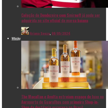
Coleção de Dendezeiro com Smirnoff já pode ser
adquirida no site oficial da marca baiana
Ariana Souza
,
08/05/2024
Whisky
The Macallan e Avolta estreiam espaço de luxo no
Aeroporto de Guarulhos com primeiro Shop-in-
Shop da destilaria escocesa no Brasil