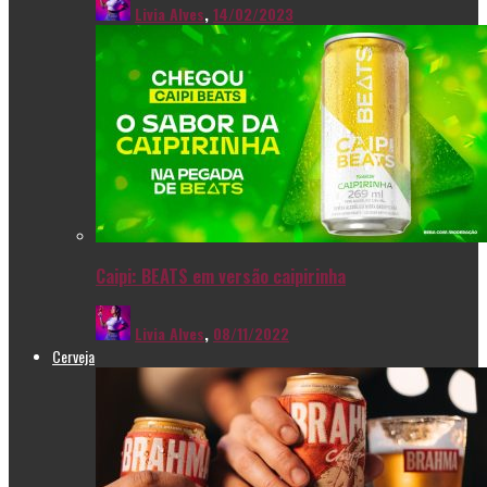
Livia Alves
,
14/02/2023
Caipi: BEATS em versão caipirinha
Livia Alves
,
08/11/2022
Cerveja