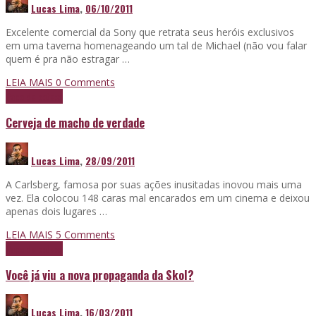
Lucas Lima
,
06/10/2011
Excelente comercial da Sony que retrata seus heróis exclusivos
em uma taverna homenageando um tal de Michael (não vou falar
quem é pra não estragar …
LEIA MAIS
0 Comments
Papo de boteco
Cerveja de macho de verdade
Lucas Lima
,
28/09/2011
A Carlsberg, famosa por suas ações inusitadas inovou mais uma
vez. Ela colocou 148 caras mal encarados em um cinema e deixou
apenas dois lugares …
LEIA MAIS
5
Comments
Papo de boteco
Você já viu a nova propaganda da Skol?
Lucas Lima
,
16/03/2011