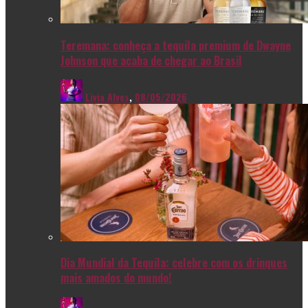
Teremana: conheça a tequila premium de Dwayne
Johnson que acaba de chegar ao Brasil
Livia Alves
,
08/05/2026
Dia Mundial da Tequila: celebre com os drinques
mais amados do mundo!