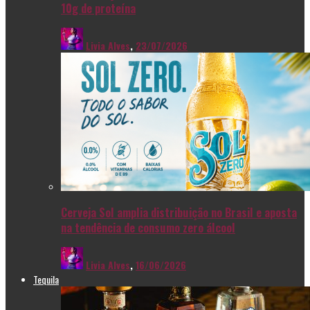
10g de proteína
Livia Alves
,
23/07/2026
Cerveja Sol amplia distribuição no Brasil e aposta
na tendência de consumo zero álcool
Livia Alves
,
16/06/2026
Tequila