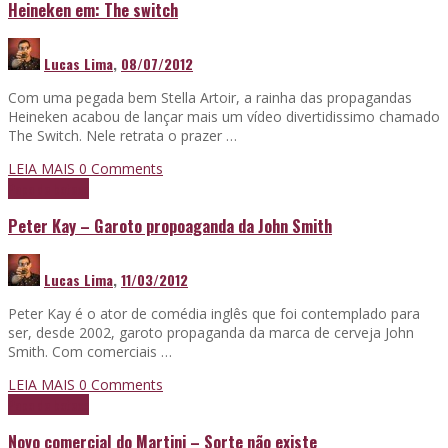
Heineken em: The switch
Lucas Lima
,
08/07/2012
Com uma pegada bem Stella Artoir, a rainha das propagandas
Heineken acabou de lançar mais um vídeo divertidissimo chamado
The Switch. Nele retrata o prazer …
LEIA MAIS
0 Comments
Papo de boteco
Peter Kay – Garoto propoaganda da John Smith
Lucas Lima
,
11/03/2012
Peter Kay é o ator de comédia inglês que foi contemplado para
ser, desde 2002, garoto propaganda da marca de cerveja John
Smith. Com comerciais …
LEIA MAIS
0 Comments
Papo de boteco
Novo comercial do Martini – Sorte não existe