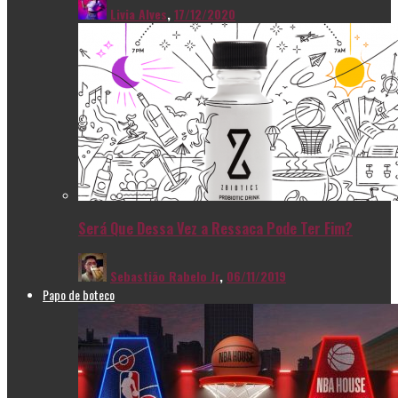
Livia Alves
,
17/12/2020
Será Que Dessa Vez a Ressaca Pode Ter Fim?
Sebastião Rabelo Jr
,
06/11/2019
Papo de boteco