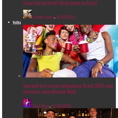
Casal Garcia Sweet Rosé chega ao Brasil
Ariana Souza
,
10/01/2024
Vodka
Smirnoff estreia no Lollapalooza Brasil 2025 com
clássicos como Moscow Mule.
Livia Alves
,
07/03/2025