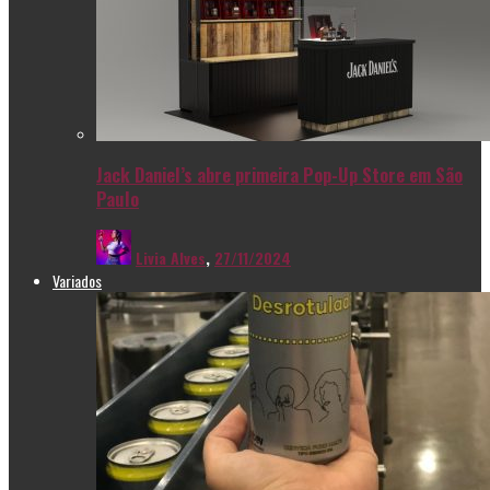
Jack Daniel’s abre primeira Pop-Up Store em São
Paulo
Livia Alves
,
27/11/2024
Variados