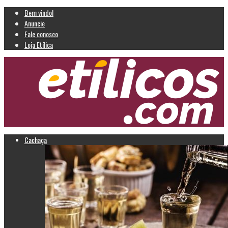
Bem vindo!
Anuncie
Fale conosco
Loja Etílica
Cachaça