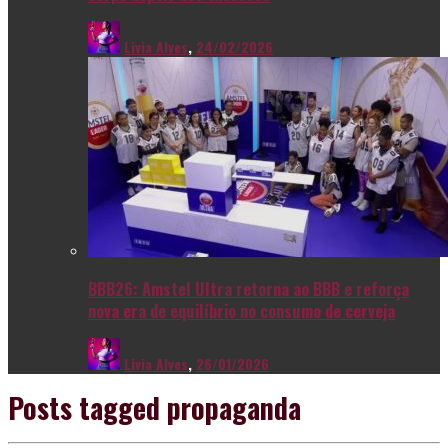
Livia Alves
,
24/02/2026
BBB26: Amstel Ultra retorna ao BBB e reforça
nova era de equilíbrio no consumo de cerveja
Livia Alves
,
26/01/2026
Posts tagged
propaganda