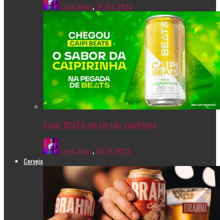
Livia Alves
,
14/02/2023
Caipi: BEATS em versão caipirinha
Livia Alves
,
08/11/2022
Cerveja