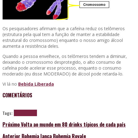
Os pesquisadores afirmam que a cafeína reduz os telômeros
(estrutura pela qual tem a função de manter a estabilidade
estrutural do cromossomo) enquanto o nosso amigo álcool
aumenta a resistência deles.
Quando a pessoa envelhece, os telômeros tendem a diminuir,
deixando o cromossomo desprotegido, o alto consumo de
cafeína pode acelerar esse processo, enquanto o consumo
moderado (eu disse MODERADO) de álcool pode retarda-lo.
Vi lá no
Bebida Liberada
COMENTÁRIOS
Tags:
alcool
café
vida
Próximo
Volta ao mundo em 80 drinks típicos de cada país
Anterior
Bohemia lança Bohemia Royale