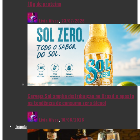
10g de proteína
Livia Alves
,
23/07/2026
Cerveja Sol amplia distribuição no Brasil e aposta
na tendência de consumo zero álcool
Livia Alves
,
16/06/2026
Tequila