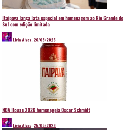
Itaipava lança lata especial em homenagem ao Rio Grande do
Sul com edição limitada
Livia Alves
,
26/05/2026
NBA House 2026 homenageia Oscar Schmidt
Livia Alves
,
25/05/2026