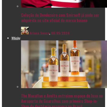
Coleção de Dendezeiro com Smirnoff já pode ser
adquirida no site oficial da marca baiana
Ariana Souza
,
08/05/2024
Whisky
The Macallan e Avolta estreiam espaço de luxo no
Aeroporto de Guarulhos com primeiro Shop-in-
Shop da destilaria escocesa no Brasil