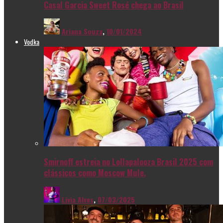
Casal Garcia Sweet Rosé chega ao Brasil
Ariana Souza
,
10/01/2024
Vodka
Smirnoff estreia no Lollapalooza Brasil 2025 com
clássicos como Moscow Mule.
Livia Alves
,
07/03/2025