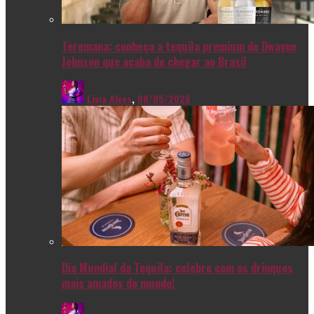
Teremana: conheça a tequila premium de Dwayne
Johnson que acaba de chegar ao Brasil
Livia Alves
,
08/05/2026
Dia Mundial da Tequila: celebre com os drinques
mais amados do mundo!