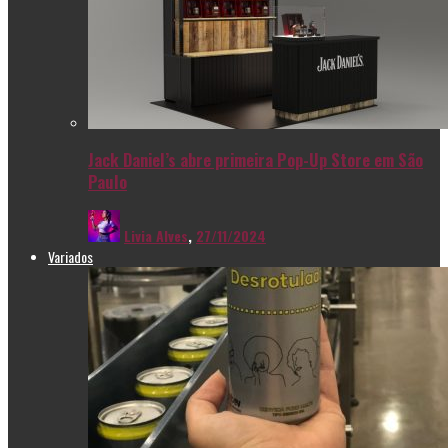
Jack Daniel’s abre primeira Pop-Up Store em São
Paulo
Livia Alves
,
27/11/2024
Variados