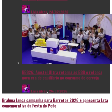
Livia Alves
,
24/02/2026
BBB26: Amstel Ultra retorna ao BBB e reforça
nova era de equilíbrio no consumo de cerveja
Livia Alves
,
26/01/2026
Brahma lança campanha para Barretos 2026 e apresenta lata
comemorativa da Festa do Peão