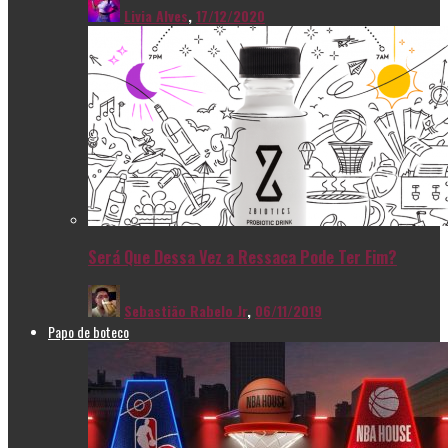
Livia Alves
,
17/12/2020
Será Que Dessa Vez a Ressaca Pode Ter Fim?
Sebastião Rabelo Jr
,
06/11/2019
Papo de boteco