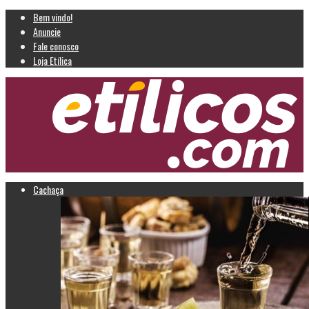
Bem vindo!
Anuncie
Fale conosco
Loja Etílica
Cachaça