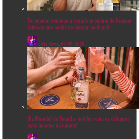
Teremana: conheça a tequila premium de Dwayne
Johnson que acaba de chegar ao Brasil
Livia Alves
,
08/05/2026
Dia Mundial da Tequila: celebre com os drinques
mais amados do mundo!