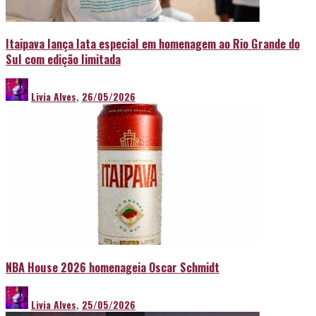
Itaipava lança lata especial em homenagem ao Rio Grande do
Sul com edição limitada
Livia Alves
,
26/05/2026
NBA House 2026 homenageia Oscar Schmidt
Livia Alves
,
25/05/2026