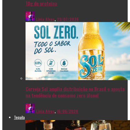
10g de proteína
Livia Alves
,
23/07/2026
Cerveja Sol amplia distribuição no Brasil e aposta
na tendência de consumo zero álcool
Livia Alves
,
16/06/2026
Tequila