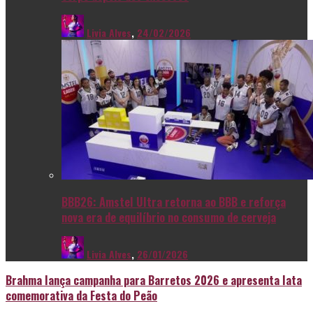
Livia Alves
,
24/02/2026
BBB26: Amstel Ultra retorna ao BBB e reforça
nova era de equilíbrio no consumo de cerveja
Livia Alves
,
26/01/2026
Brahma lança campanha para Barretos 2026 e apresenta lata
comemorativa da Festa do Peão