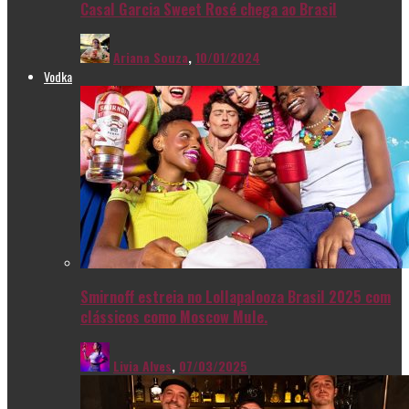
Casal Garcia Sweet Rosé chega ao Brasil
Ariana Souza
,
10/01/2024
Vodka
Smirnoff estreia no Lollapalooza Brasil 2025 com
clássicos como Moscow Mule.
Livia Alves
,
07/03/2025