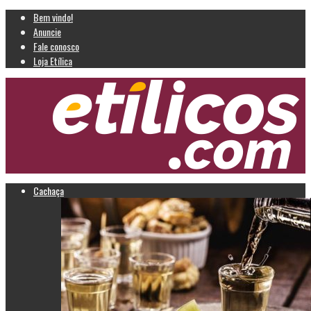
Bem vindo!
Anuncie
Fale conosco
Loja Etílica
Cachaça