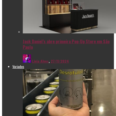
Jack Daniel’s abre primeira Pop-Up Store em São
Paulo
Livia Alves
,
27/11/2024
Variados