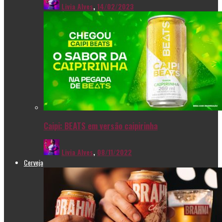
Livia Alves
,
14/02/2023
Caipi: BEATS em versão caipirinha
Livia Alves
,
08/11/2022
Cerveja