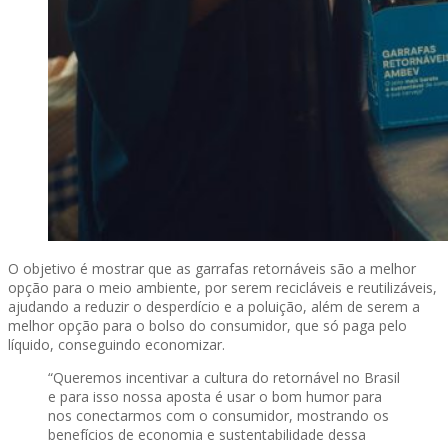
O objetivo é mostrar que as garrafas retornáveis são a melhor
opção para o meio ambiente, por serem recicláveis e reutilizáveis,
ajudando a reduzir o desperdício e a poluição, além de serem a
melhor opção para o bolso do consumidor, que só paga pelo
líquido, conseguindo economizar.
“Queremos incentivar a cultura do retornável no Brasil
e para isso nossa aposta é usar o bom humor para
nos conectarmos com o consumidor, mostrando os
benefícios de economia e sustentabilidade dessa