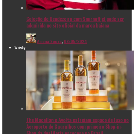
Coleção de Dendezeiro com Smirnoff já pode ser
adquirida no site oficial da marca baiana
Ariana Souza
,
08/05/2024
Whisky
The Macallan e Avolta estreiam espaço de luxo no
Aeroporto de Guarulhos com primeiro Shop-in-
Shop da destilaria escocesa no Brasil