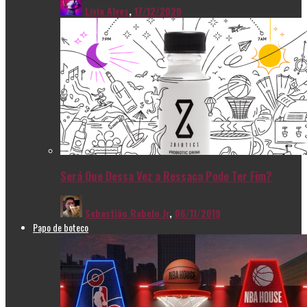
Livia Alves
,
17/12/2020
Será Que Dessa Vez a Ressaca Pode Ter Fim?
Sebastião Rabelo Jr
,
06/11/2019
Papo de boteco