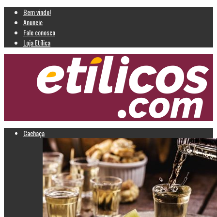
Bem vindo!
Anuncie
Fale conosco
Loja Etílica
Cachaça