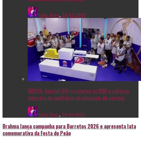
Livia Alves
,
24/02/2026
BBB26: Amstel Ultra retorna ao BBB e reforça
nova era de equilíbrio no consumo de cerveja
Livia Alves
,
26/01/2026
Brahma lança campanha para Barretos 2026 e apresenta lata
comemorativa da Festa do Peão