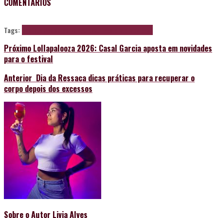
COMENTÁRIOS
Tags:
beer
budeweiser
cerveja
curtaetilicos
lolla
lollapalooza
Próximo
Lollapalooza 2026: Casal Garcia aposta em novidades
para o festival
Anterior
Dia da Ressaca dicas práticas para recuperar o
corpo depois dos excessos
Sobre o Autor
Livia Alves