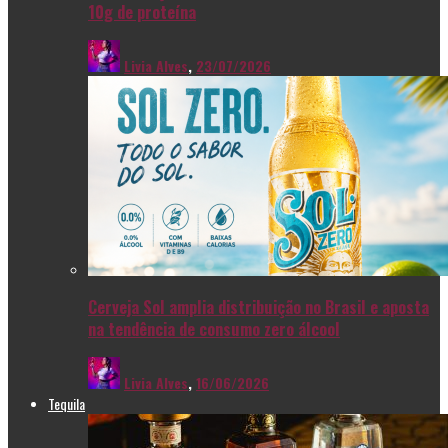
10g de proteína
Livia Alves
,
23/07/2026
Cerveja Sol amplia distribuição no Brasil e aposta
na tendência de consumo zero álcool
Livia Alves
,
16/06/2026
Tequila