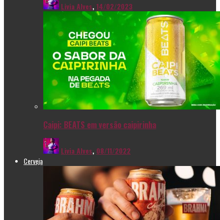
Livia Alves
,
14/02/2023
Caipi: BEATS em versão caipirinha
Livia Alves
,
08/11/2022
Cerveja