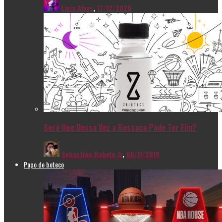
Livia Alves
,
17/12/2020
Será Que Dessa Vez a Ressaca Pode Ter Fim?
Sebastião Rabelo Jr
,
06/11/2019
Papo de boteco