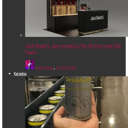
Jack Daniel’s abre primeira Pop-Up Store em São
Paulo
Livia Alves
,
27/11/2024
Variados