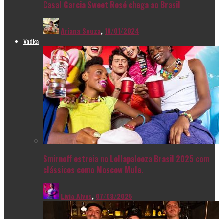
Casal Garcia Sweet Rosé chega ao Brasil
Ariana Souza
,
10/01/2024
Vodka
Smirnoff estreia no Lollapalooza Brasil 2025 com
clássicos como Moscow Mule.
Livia Alves
,
07/03/2025