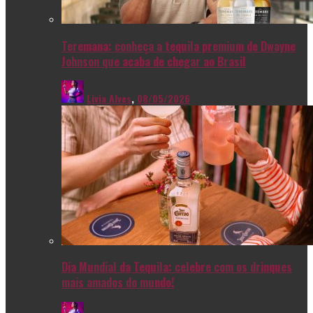
Teremana: conheça a tequila premium de Dwayne
Johnson que acaba de chegar ao Brasil
Livia Alves
,
08/05/2026
Dia Mundial da Tequila: celebre com os drinques
mais amados do mundo!