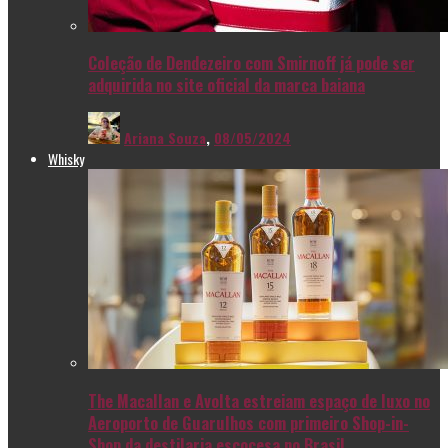
Coleção de Dendezeiro com Smirnoff já pode ser
adquirida no site oficial da marca baiana
Ariana Souza
,
08/05/2024
Whisky
The Macallan e Avolta estreiam espaço de luxo no
Aeroporto de Guarulhos com primeiro Shop-in-
Shop da destilaria escocesa no Brasil