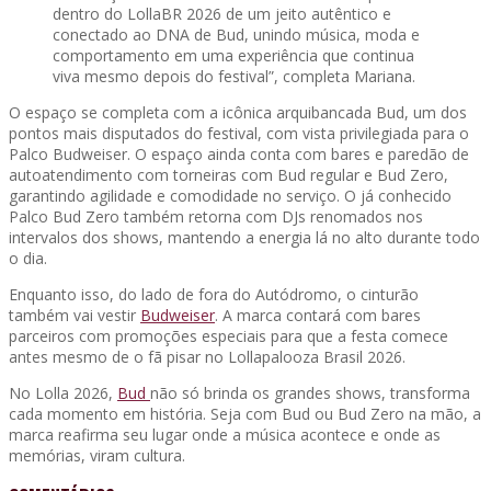
dentro do LollaBR 2026 de um jeito autêntico e
conectado ao DNA de Bud, unindo música, moda e
comportamento em uma experiência que continua
viva mesmo depois do festival”, completa Mariana.
O espaço se completa com a icônica arquibancada Bud, um dos
pontos mais disputados do festival, com vista privilegiada para o
Palco Budweiser. O espaço ainda conta com bares e paredão de
autoatendimento com torneiras com Bud regular e Bud Zero,
garantindo agilidade e comodidade no serviço. O já conhecido
Palco Bud Zero também retorna com DJs renomados nos
intervalos dos shows, mantendo a energia lá no alto durante todo
o dia.
Enquanto isso, do lado de fora do Autódromo, o cinturão
também vai vestir
Budweiser
. A marca contará com bares
parceiros com promoções especiais para que a festa comece
antes mesmo de o fã pisar no Lollapalooza Brasil 2026.
No Lolla 2026,
Bud
não só brinda os grandes shows, transforma
cada momento em história. Seja com Bud ou Bud Zero na mão, a
marca reafirma seu lugar onde a música acontece e onde as
memórias, viram cultura.