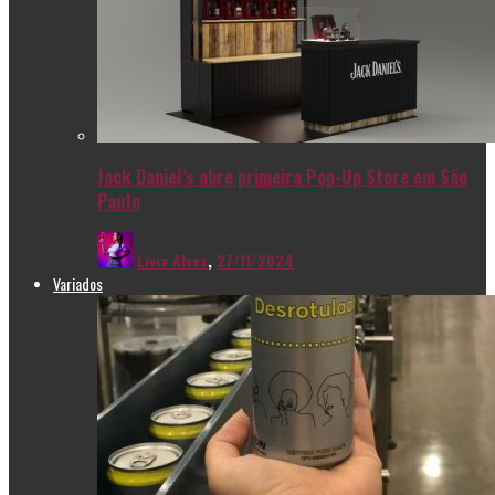
Jack Daniel’s abre primeira Pop-Up Store em São
Paulo
Livia Alves
,
27/11/2024
Variados