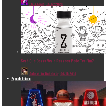
Livia Alves
,
17/12/2020
Será Que Dessa Vez a Ressaca Pode Ter Fim?
Sebastião Rabelo Jr
,
06/11/2019
Papo de boteco