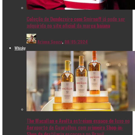
Coleção de Dendezeiro com Smirnoff já pode ser
adquirida no site oficial da marca baiana
Ariana Souza
,
08/05/2024
Whisky
The Macallan e Avolta estreiam espaço de luxo no
Aeroporto de Guarulhos com primeiro Shop-in-
Shop da destilaria escocesa no Brasil