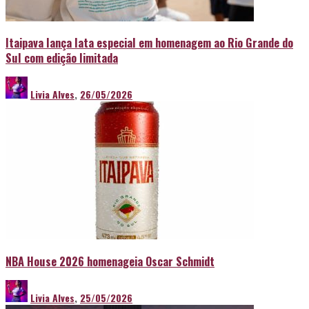
Itaipava lança lata especial em homenagem ao Rio Grande do
Sul com edição limitada
Livia Alves
,
26/05/2026
NBA House 2026 homenageia Oscar Schmidt
Livia Alves
,
25/05/2026