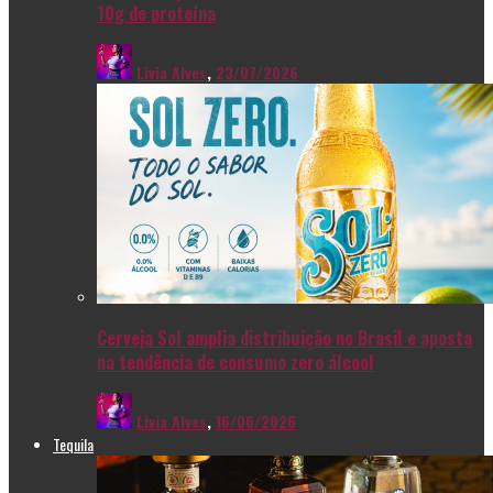
10g de proteína
Livia Alves
,
23/07/2026
Cerveja Sol amplia distribuição no Brasil e aposta
na tendência de consumo zero álcool
Livia Alves
,
16/06/2026
Tequila