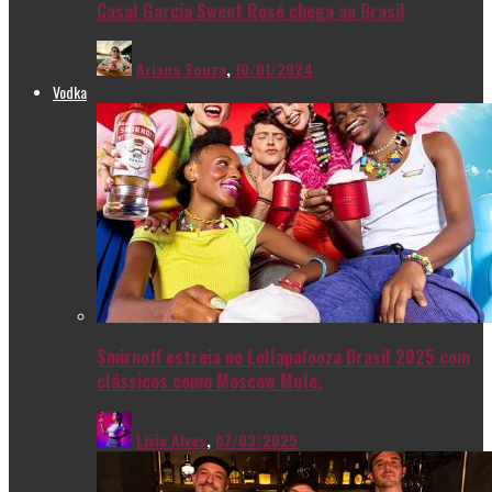
Casal Garcia Sweet Rosé chega ao Brasil
Ariana Souza
,
10/01/2024
Vodka
Smirnoff estreia no Lollapalooza Brasil 2025 com
clássicos como Moscow Mule.
Livia Alves
,
07/03/2025