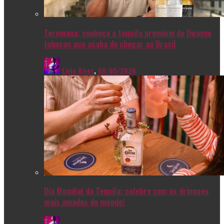
Teremana: conheça a tequila premium de Dwayne
Johnson que acaba de chegar ao Brasil
Livia Alves
,
08/05/2026
Dia Mundial da Tequila: celebre com os drinques
mais amados do mundo!