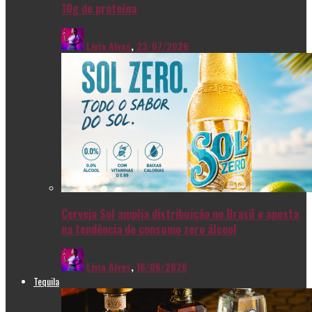
10g de proteína
Livia Alves
,
23/07/2026
Cerveja Sol amplia distribuição no Brasil e aposta
na tendência de consumo zero álcool
Livia Alves
,
16/06/2026
Tequila