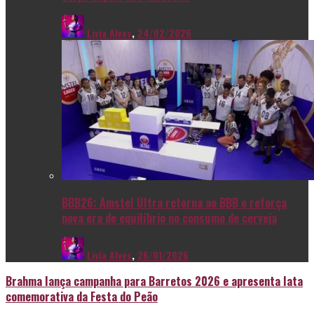
Livia Alves
,
24/02/2026
BBB26: Amstel Ultra retorna ao BBB e reforça
nova era de equilíbrio no consumo de cerveja
Livia Alves
,
26/01/2026
Brahma lança campanha para Barretos 2026 e apresenta lata
comemorativa da Festa do Peão