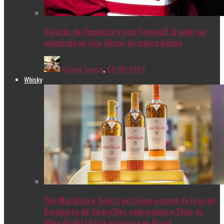
Coleção de Dendezeiro com Smirnoff já pode ser
adquirida no site oficial da marca baiana
Ariana Souza
,
08/05/2024
Whisky
The Macallan e Avolta estreiam espaço de luxo no
Aeroporto de Guarulhos com primeiro Shop-in-
Shop da destilaria escocesa no Brasil