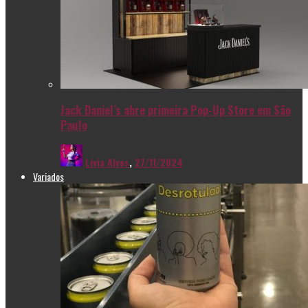
Jack Daniel’s abre primeira Pop-Up Store em São
Paulo
Livia Alves
,
27/11/2024
Variados