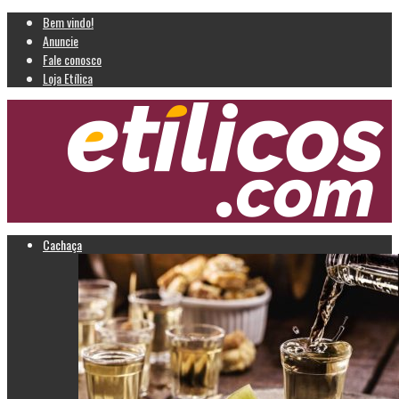
Bem vindo!
Anuncie
Fale conosco
Loja Etílica
Cachaça