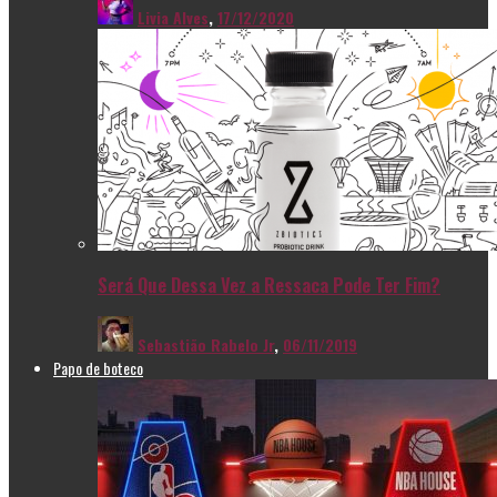
Livia Alves
,
17/12/2020
Será Que Dessa Vez a Ressaca Pode Ter Fim?
Sebastião Rabelo Jr
,
06/11/2019
Papo de boteco