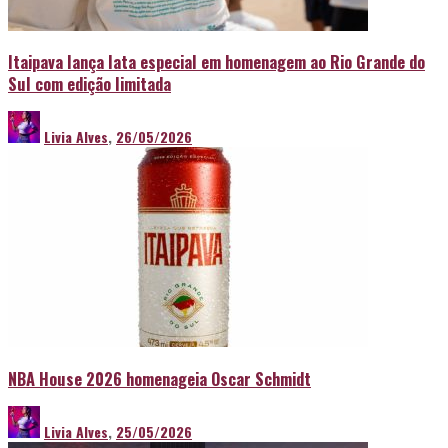
Itaipava lança lata especial em homenagem ao Rio Grande do
Sul com edição limitada
Livia Alves
,
26/05/2026
NBA House 2026 homenageia Oscar Schmidt
Livia Alves
,
25/05/2026