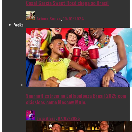
Casal Garcia Sweet Rosé chega ao Brasil
Ariana Souza
,
10/01/2024
Vodka
Smirnoff estreia no Lollapalooza Brasil 2025 com
clássicos como Moscow Mule.
Livia Alves
,
07/03/2025