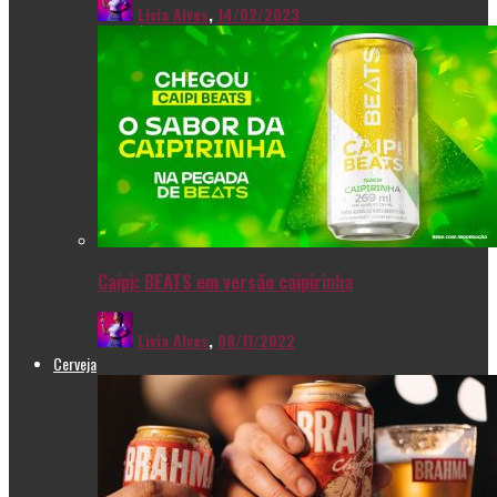
Livia Alves
,
14/02/2023
Caipi: BEATS em versão caipirinha
Livia Alves
,
08/11/2022
Cerveja