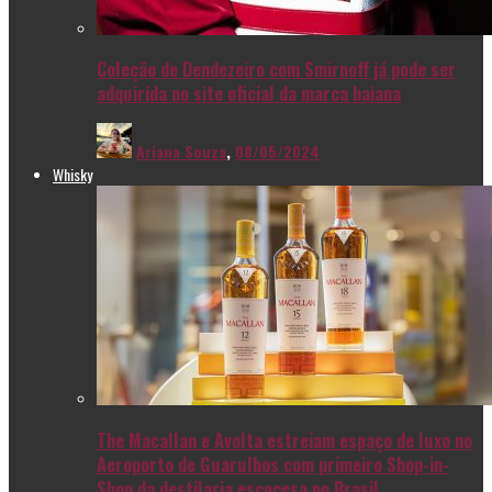
Coleção de Dendezeiro com Smirnoff já pode ser
adquirida no site oficial da marca baiana
Ariana Souza
,
08/05/2024
Whisky
The Macallan e Avolta estreiam espaço de luxo no
Aeroporto de Guarulhos com primeiro Shop-in-
Shop da destilaria escocesa no Brasil