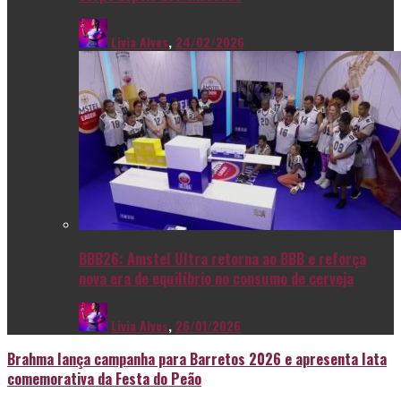
Livia Alves
,
24/02/2026
BBB26: Amstel Ultra retorna ao BBB e reforça
nova era de equilíbrio no consumo de cerveja
Livia Alves
,
26/01/2026
Brahma lança campanha para Barretos 2026 e apresenta lata
comemorativa da Festa do Peão