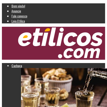
Bem vindo!
Anuncie
Fale conosco
Loja Etílica
Cachaça