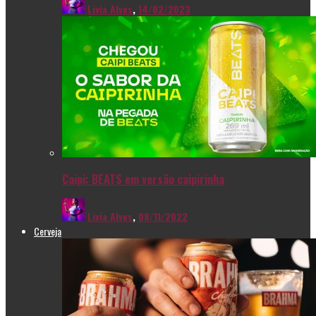
Livia Alves
,
14/02/2023
Caipi: BEATS em versão caipirinha
Livia Alves
,
08/11/2022
Cerveja