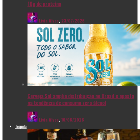
10g de proteína
Livia Alves
,
23/07/2026
Cerveja Sol amplia distribuição no Brasil e aposta
na tendência de consumo zero álcool
Livia Alves
,
16/06/2026
Tequila