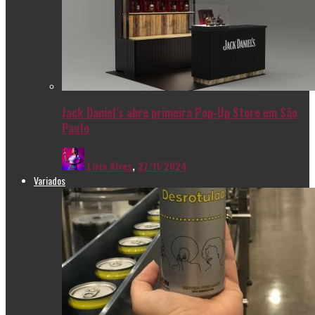
Jack Daniel’s abre primeira Pop-Up Store em São
Paulo
Livia Alves
,
27/11/2024
Variados