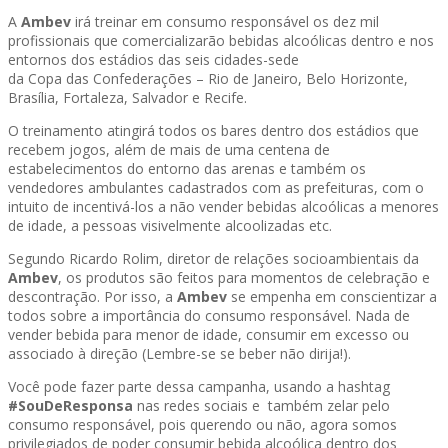
A
Ambev
irá treinar em consumo responsável os dez mil
profissionais que comercializarão bebidas alcoólicas dentro e nos
entornos dos estádios das seis cidades-sede
da Copa das Confederações – Rio de Janeiro, Belo Horizonte,
Brasília, Fortaleza, Salvador e Recife.
O treinamento atingirá todos os bares dentro dos estádios que
recebem jogos, além de mais de uma centena de
estabelecimentos do entorno das arenas e também os
vendedores ambulantes cadastrados com as prefeituras, com o
intuito de incentivá-los a não vender bebidas alcoólicas a menores
de idade, a pessoas visivelmente alcoolizadas etc.
Segundo Ricardo Rolim, diretor de relações socioambientais da
Ambev
, os produtos são feitos para momentos de celebração e
descontração. Por isso, a
Ambev
se empenha em conscientizar a
todos sobre a importância do consumo responsável. Nada de
vender bebida para menor de idade, consumir em excesso ou
associado à direção (Lembre-se se beber não dirija!).
Você pode fazer parte dessa campanha, usando a hashtag
#SouDeResponsa
nas redes sociais e também zelar pelo
consumo responsável, pois querendo ou não, agora somos
privilegiados de poder consumir bebida alcoólica dentro dos