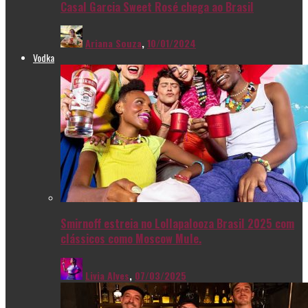
Casal Garcia Sweet Rosé chega ao Brasil
Ariana Souza
,
10/01/2024
Vodka
Smirnoff estreia no Lollapalooza Brasil 2025 com
clássicos como Moscow Mule.
Livia Alves
,
07/03/2025