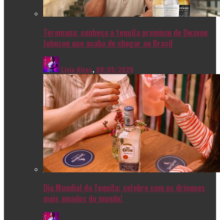
Teremana: conheça a tequila premium de Dwayne
Johnson que acaba de chegar ao Brasil
Livia Alves
,
08/05/2026
Dia Mundial da Tequila: celebre com os drinques
mais amados do mundo!