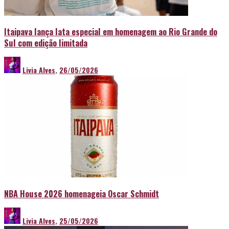
Itaipava lança lata especial em homenagem ao Rio Grande do
Sul com edição limitada
Livia Alves
,
26/05/2026
NBA House 2026 homenageia Oscar Schmidt
Livia Alves
,
25/05/2026