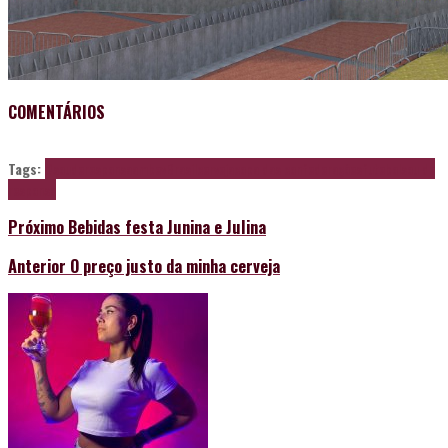
COMENTÁRIOS
Tags:
#souderesponsa
ambev
Brasil
cerveja
copa das confederações
futebol
sou de
responsa
Próximo
Bebidas festa Junina e Julina
Anterior
O preço justo da minha cerveja