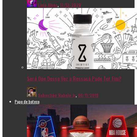
Livia Alves
,
17/12/2020
Será Que Dessa Vez a Ressaca Pode Ter Fim?
Sebastião Rabelo Jr
,
06/11/2019
Papo de boteco