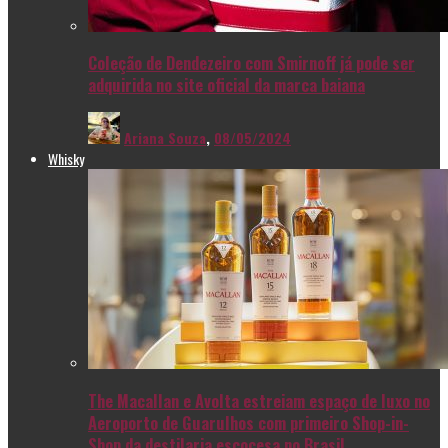
Coleção de Dendezeiro com Smirnoff já pode ser
adquirida no site oficial da marca baiana
Ariana Souza
,
08/05/2024
Whisky
The Macallan e Avolta estreiam espaço de luxo no
Aeroporto de Guarulhos com primeiro Shop-in-
Shop da destilaria escocesa no Brasil