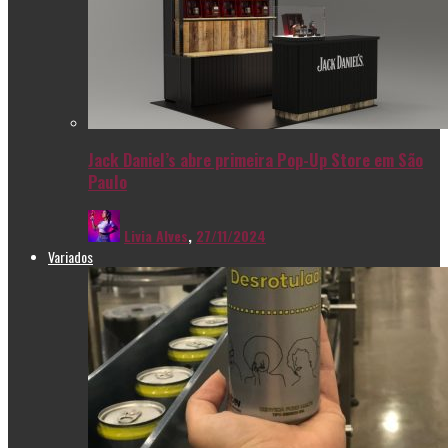
Jack Daniel’s abre primeira Pop-Up Store em São
Paulo
Livia Alves
,
27/11/2024
Variados