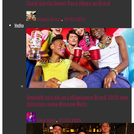
Casal Garcia Sweet Rosé chega ao Brasil
Ariana Souza
,
10/01/2024
Vodka
Smirnoff estreia no Lollapalooza Brasil 2025 com
clássicos como Moscow Mule.
Livia Alves
,
07/03/2025