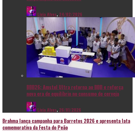
Livia Alves
,
24/02/2026
BBB26: Amstel Ultra retorna ao BBB e reforça
nova era de equilíbrio no consumo de cerveja
Livia Alves
,
26/01/2026
Brahma lança campanha para Barretos 2026 e apresenta lata
comemorativa da Festa do Peão