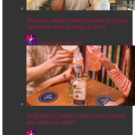
Teremana: conheça a tequila premium de Dwayne
Johnson que acaba de chegar ao Brasil
Livia Alves
,
08/05/2026
Dia Mundial da Tequila: celebre com os drinques
mais amados do mundo!