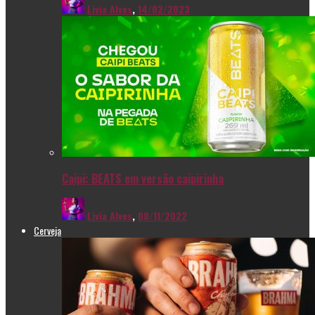
Livia Alves
,
14/02/2023
Caipi: BEATS em versão caipirinha
Livia Alves
,
08/11/2022
Cerveja