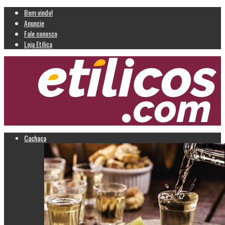
Bem vindo!
Anuncie
Fale conosco
Loja Etílica
Cachaça