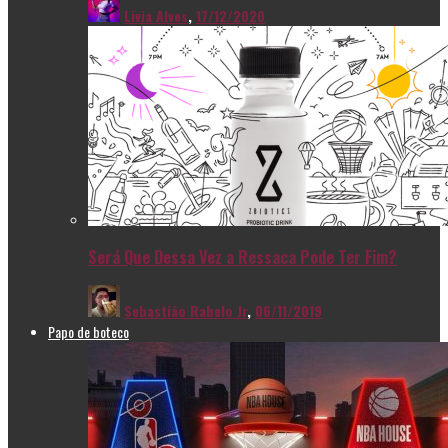
Livia Alves
,
17/12/2020
Será Que Dessa Vez a Ressaca Pode Ter Fim?
Sebastião Rabelo Jr
,
06/11/2019
Papo de boteco