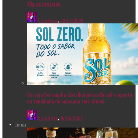
10g de proteína
Livia Alves
,
23/07/2026
Cerveja Sol amplia distribuição no Brasil e aposta
na tendência de consumo zero álcool
Livia Alves
,
16/06/2026
Tequila