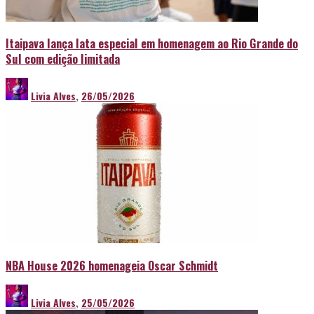
Itaipava lança lata especial em homenagem ao Rio Grande do
Sul com edição limitada
Livia Alves
,
26/05/2026
NBA House 2026 homenageia Oscar Schmidt
Livia Alves
,
25/05/2026