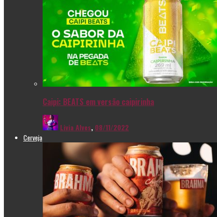
Caipi: BEATS em versão caipirinha
Livia Alves
,
08/11/2022
Cerveja