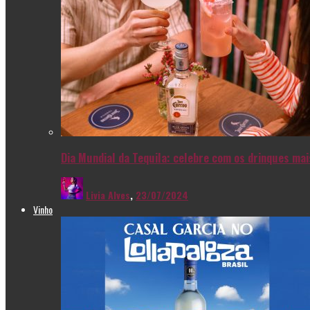
Dia Mundial da Tequila: celebre com os drinques ma
Livia Alves
,
23/07/2024
Vinho