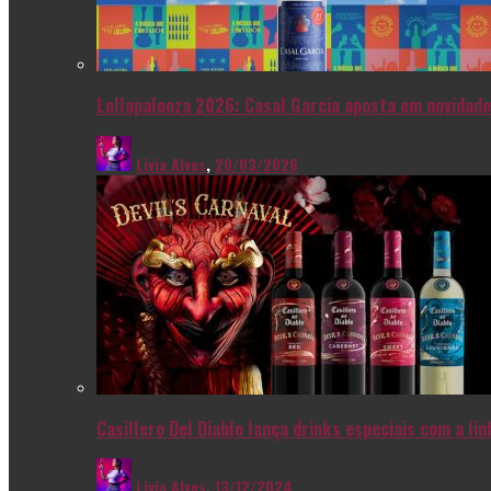
Lollapalooza 2026: Casal Garcia aposta em novidade
Livia Alves
,
20/03/2026
Casillero Del Diablo lança drinks especiais com a l
Livia Alves
,
13/12/2024