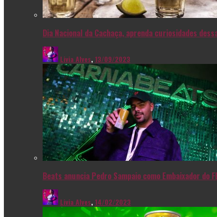
Dia Nacional da Cachaça, aprenda curiosidades dessa
Livia Alves
,
13/09/2023
Beats anuncia Pedro Sampaio como Embaixador do F
Livia Alves
,
14/02/2023