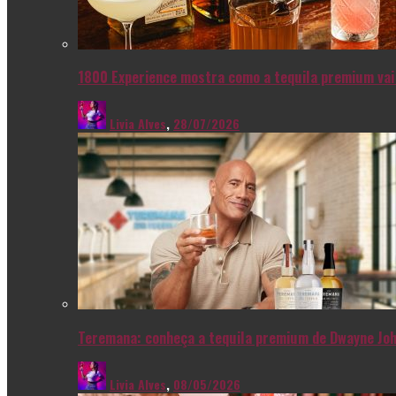
1800 Experience mostra como a tequila premium vai 
Livia Alves
,
28/07/2026
Teremana: conheça a tequila premium de Dwayne Joh
Livia Alves
,
08/05/2026