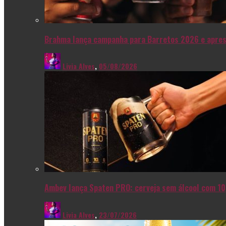
Brahma lança campanha para Barretos 2026 e apres
Livia Alves
,
05/08/2026
Ambev lança Spaten PRO: cerveja sem álcool com 10
Livia Alves
,
23/07/2026