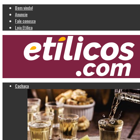
Bem vindo!
Anuncie
Fale conosco
Loja Etílica
Cachaça