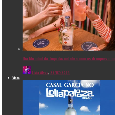
Dia Mundial da Tequila: celebre com os drinques ma
Livia Alves
,
23/07/2024
Vinho