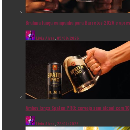
Brahma lança campanha para Barretos 2026 e apres
Livia Alves
,
05/08/2026
Ambev lança Spaten PRO: cerveja sem álcool com 10
Livia Alves
,
23/07/2026