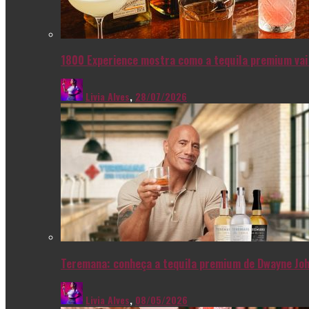
1800 Experience mostra como a tequila premium vai 
Livia Alves
,
28/07/2026
Teremana: conheça a tequila premium de Dwayne Joh
Livia Alves
,
08/05/2026