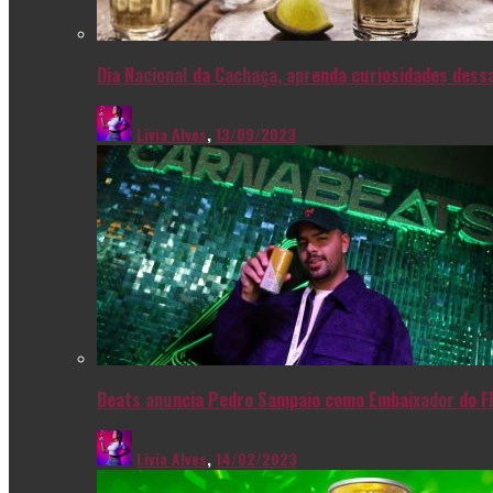
Dia Nacional da Cachaça, aprenda curiosidades dessa
Livia Alves
,
13/09/2023
Beats anuncia Pedro Sampaio como Embaixador do F
Livia Alves
,
14/02/2023