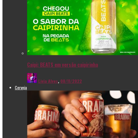
Caipi: BEATS em versão caipirinha
Livia Alves
,
08/11/2022
Cerveja