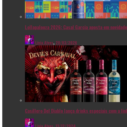
Lollapalooza 2026: Casal Garcia aposta em novidade
Livia Alves
,
20/03/2026
Casillero Del Diablo lança drinks especiais com a l
Livia Alves
,
13/12/2024