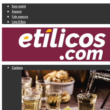
Bem vindo!
Anuncie
Fale conosco
Loja Etílica
Cachaça