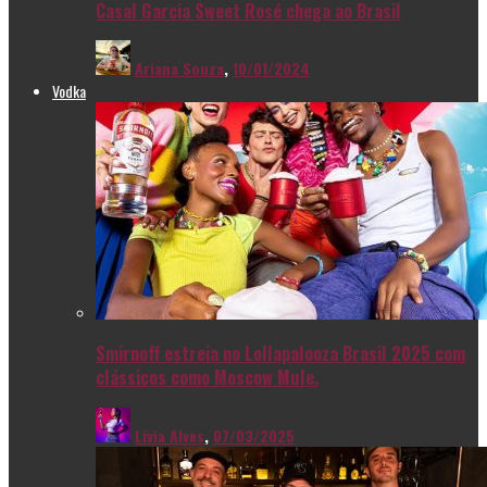
Casal Garcia Sweet Rosé chega ao Brasil
Ariana Souza
,
10/01/2024
Vodka
Smirnoff estreia no Lollapalooza Brasil 2025 com
clássicos como Moscow Mule.
Livia Alves
,
07/03/2025