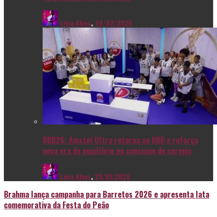
Livia Alves
,
24/02/2026
BBB26: Amstel Ultra retorna ao BBB e reforça
nova era de equilíbrio no consumo de cerveja
Livia Alves
,
26/01/2026
Brahma lança campanha para Barretos 2026 e apresenta lata
comemorativa da Festa do Peão