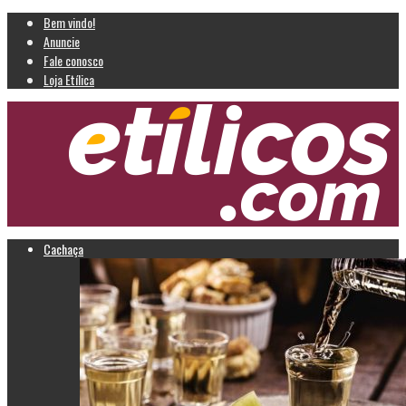
Bem vindo!
Anuncie
Fale conosco
Loja Etílica
Cachaça