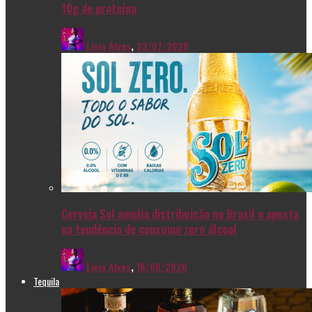
10g de proteína
Livia Alves
,
23/07/2026
Cerveja Sol amplia distribuição no Brasil e aposta
na tendência de consumo zero álcool
Livia Alves
,
16/06/2026
Tequila