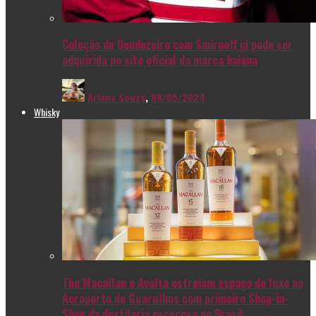
Coleção de Dendezeiro com Smirnoff já pode ser
adquirida no site oficial da marca baiana
Ariana Souza
,
08/05/2024
Whisky
The Macallan e Avolta estreiam espaço de luxo no
Aeroporto de Guarulhos com primeiro Shop-in-
Shop da destilaria escocesa no Brasil