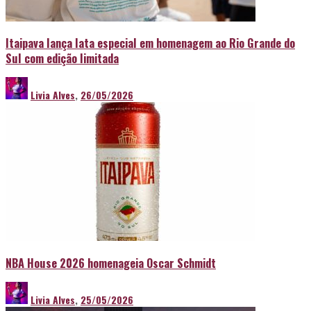
Itaipava lança lata especial em homenagem ao Rio Grande do
Sul com edição limitada
Livia Alves
,
26/05/2026
NBA House 2026 homenageia Oscar Schmidt
Livia Alves
,
25/05/2026