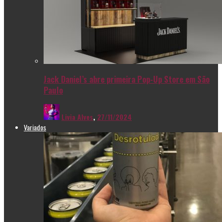
Jack Daniel’s abre primeira Pop-Up Store em São
Paulo
Livia Alves
,
27/11/2024
Variados