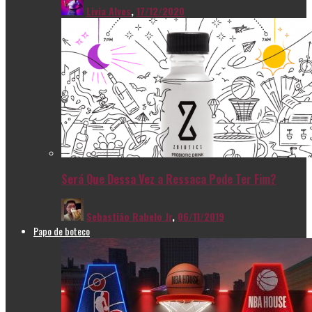
Livia Alves
,
17/12/2020
Será Que Dessa Vez a Ressaca Pode Ter Fim?
Sebastião Rabelo Jr
,
06/11/2019
Papo de boteco