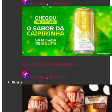
Livia Alves
,
14/02/2023
Caipi: BEATS em versão caipirinha
Livia Alves
,
08/11/2022
Cerveja