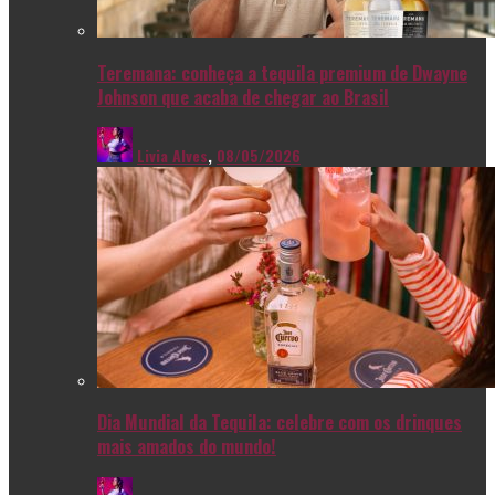
Teremana: conheça a tequila premium de Dwayne
Johnson que acaba de chegar ao Brasil
Livia Alves
,
08/05/2026
Dia Mundial da Tequila: celebre com os drinques
mais amados do mundo!