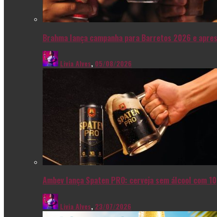
Brahma lança campanha para Barretos 2026 e apres
Livia Alves
,
05/08/2026
Ambev lança Spaten PRO: cerveja sem álcool com 10
Livia Alves
,
23/07/2026