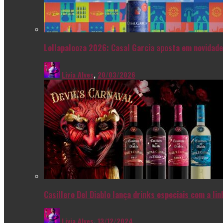
Lollapalooza 2026: Casal Garcia aposta em novidade
Livia Alves
,
20/03/2026
Casillero Del Diablo lança drinks especiais com a l
Livia Alves
,
13/12/2024