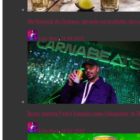
Dia Nacional da Cachaça, aprenda curiosidades dessa
Livia Alves
,
13/09/2023
Beats anuncia Pedro Sampaio como Embaixador do F
Livia Alves
,
14/02/2023