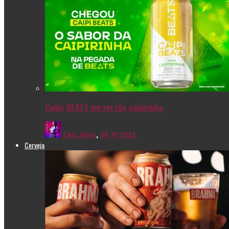
Caipi: BEATS em versão caipirinha
Livia Alves
,
08/11/2022
Cerveja