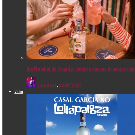
Dia Mundial da Tequila: celebre com os drinques ma
Livia Alves
,
23/07/2024
Vinho