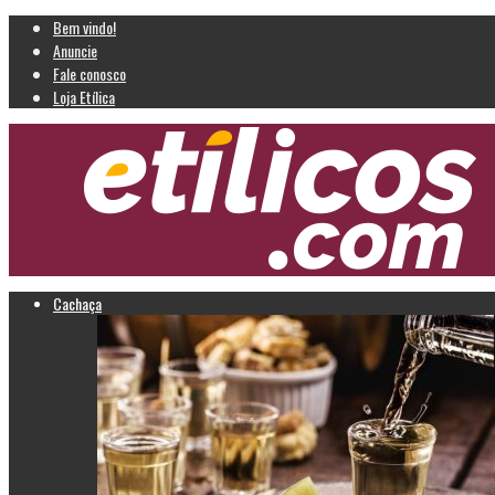
Bem vindo!
Anuncie
Fale conosco
Loja Etílica
Cachaça