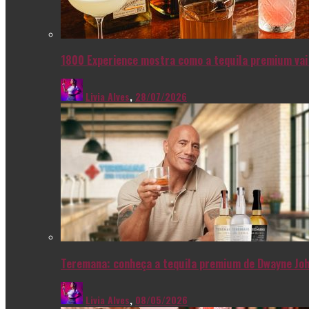
1800 Experience mostra como a tequila premium vai 
Livia Alves
,
28/07/2026
Teremana: conheça a tequila premium de Dwayne Joh
Livia Alves
,
08/05/2026