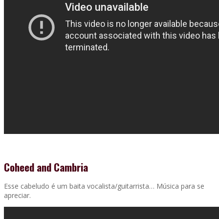
Coheed and Cambria
Esse cabeludo é um baita vocalista/guitarrista… Música para se
apreciar.