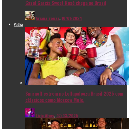
Casal Garcia Sweet Rosé chega ao Brasil
Ariana Souza
,
10/01/2024
Vodka
Smirnoff estreia no Lollapalooza Brasil 2025 com
clássicos como Moscow Mule.
Livia Alves
,
07/03/2025