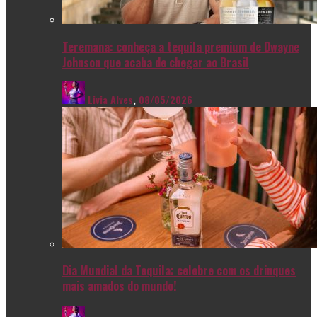
Teremana: conheça a tequila premium de Dwayne
Johnson que acaba de chegar ao Brasil
Livia Alves
,
08/05/2026
Dia Mundial da Tequila: celebre com os drinques
mais amados do mundo!