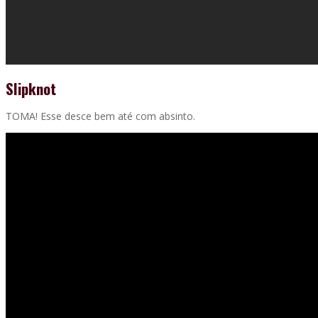
Slipknot
TOMA! Esse desce bem até com absinto.