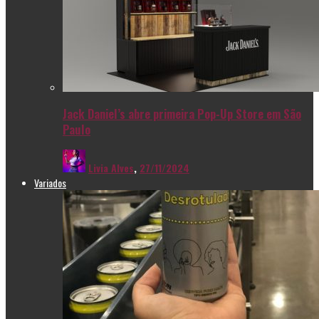
Jack Daniel’s abre primeira Pop-Up Store em São
Paulo
Livia Alves
,
27/11/2024
Variados