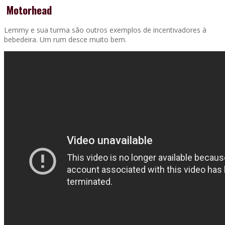
Motorhead
Lemmy e sua turma são outros exemplos de incentivadores à
bebedeira. Um rum desce muito bem.