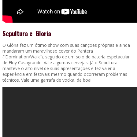
Sepultura e Gloria
O Glória fez um ótimo show com suas canções próprias e ainda
mandaram um maravilhoso cover do Pantera
(“Domination/Walk”), seguido de um solo de bateria espetacular
de Eloy Casagrande. Vale algumas cervejas. Já o Sepultura
manteve o alto nível de suas apresentações e fez valer a
experiência em festivais mesmo quando ocorreram problemas
técnicos. Vale uma garrafa de vodka, da boa!