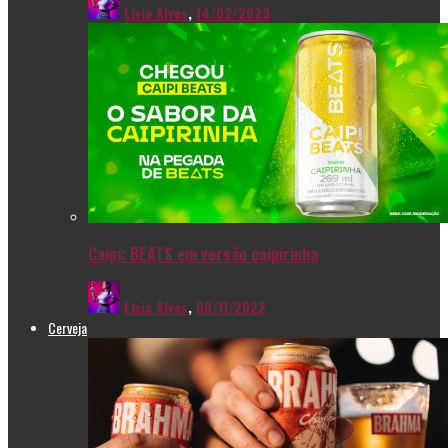
Livia Alves
,
14/02/2023
Caipi: BEATS em versão caipirinha
Livia Alves
,
08/11/2022
Cerveja