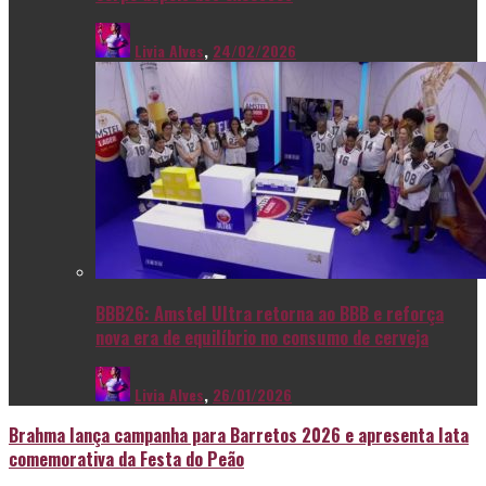
Livia Alves
,
24/02/2026
BBB26: Amstel Ultra retorna ao BBB e reforça
nova era de equilíbrio no consumo de cerveja
Livia Alves
,
26/01/2026
Brahma lança campanha para Barretos 2026 e apresenta lata
comemorativa da Festa do Peão