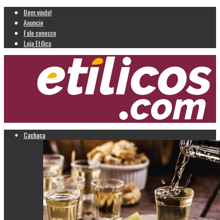
Bem vindo!
Anuncie
Fale conosco
Loja Etílica
Cachaça