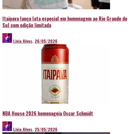
Itaipava lança lata especial em homenagem ao Rio Grande do
Sul com edição limitada
Livia Alves
,
26/05/2026
NBA House 2026 homenageia Oscar Schmidt
Livia Alves
,
25/05/2026