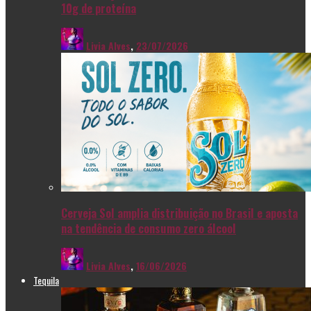
10g de proteína
Livia Alves
,
23/07/2026
Cerveja Sol amplia distribuição no Brasil e aposta
na tendência de consumo zero álcool
Livia Alves
,
16/06/2026
Tequila