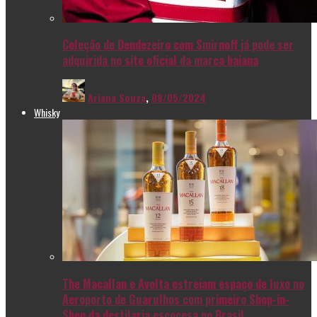
Coleção de Dendezeiro com Smirnoff já pode ser
adquirida no site oficial da marca baiana
Ariana Souza
,
08/05/2024
Whisky
The Macallan e Avolta estreiam espaço de luxo no
Aeroporto de Guarulhos com primeiro Shop-in-
Shop da destilaria escocesa no Brasil