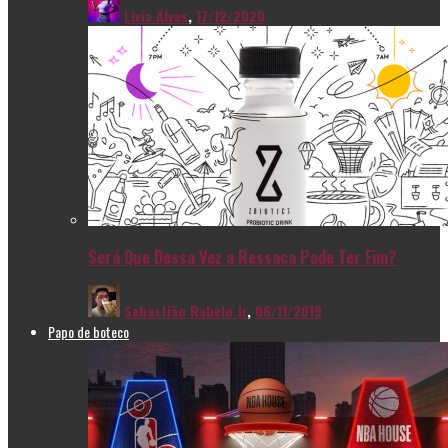
Livia Alves
,
17/12/2020
Será Que Dessa Vez a Ressaca Pode Ter Fim?
Sebastião Rabelo Jr
,
06/11/2019
Papo de boteco