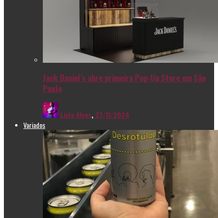
Jack Daniel’s abre primeira Pop-Up Store em São
Paulo
Livia Alves
,
27/11/2024
Variados