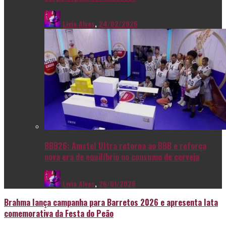
Livia Alves
,
24/02/2026
BBB26: Amstel Ultra retorna ao BBB e reforça
nova era de equilíbrio no consumo de cerveja
Livia Alves
,
26/01/2026
Brahma lança campanha para Barretos 2026 e apresenta lata
comemorativa da Festa do Peão