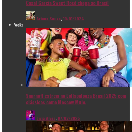
Casal Garcia Sweet Rosé chega ao Brasil
Ariana Souza
,
10/01/2024
Vodka
Smirnoff estreia no Lollapalooza Brasil 2025 com
clássicos como Moscow Mule.
Livia Alves
,
07/03/2025