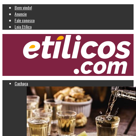
Bem vindo!
Anuncie
Fale conosco
Loja Etílica
Cachaça