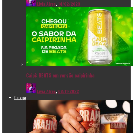
Livia Alves
,
14/02/2023
Caipi: BEATS em versão caipirinha
Livia Alves
,
08/11/2022
Cerveja