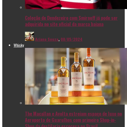
Coleção de Dendezeiro com Smirnoff já pode ser
adquirida no site oficial da marca baiana
Ariana Souza
,
08/05/2024
Whisky
The Macallan e Avolta estreiam espaço de luxo no
Aeroporto de Guarulhos com primeiro Shop-in-
Shop da destilaria escocesa no Brasil