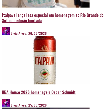
Itaipava lança lata especial em homenagem ao Rio Grande do
Sul com edição limitada
Livia Alves
,
26/05/2026
NBA House 2026 homenageia Oscar Schmidt
Livia Alves
,
25/05/2026