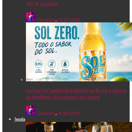
10g de proteína
Livia Alves
,
23/07/2026
Cerveja Sol amplia distribuição no Brasil e aposta
na tendência de consumo zero álcool
Livia Alves
,
16/06/2026
Tequila