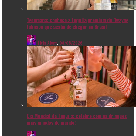
Teremana: conheça a tequila premium de Dwayne
Johnson que acaba de chegar ao Brasil
Livia Alves
,
08/05/2026
Dia Mundial da Tequila: celebre com os drinques
mais amados do mundo!