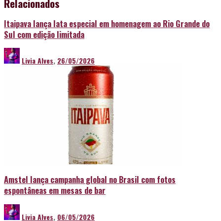
Relacionados
Itaipava lança lata especial em homenagem ao Rio Grande do
Sul com edição limitada
Livia Alves
,
26/05/2026
Amstel lança campanha global no Brasil com fotos
espontâneas em mesas de bar
Livia Alves
,
06/05/2026