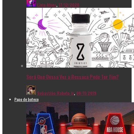
Livia Alves
,
17/12/2020
Será Que Dessa Vez a Ressaca Pode Ter Fim?
Sebastião Rabelo Jr
,
06/11/2019
Papo de boteco