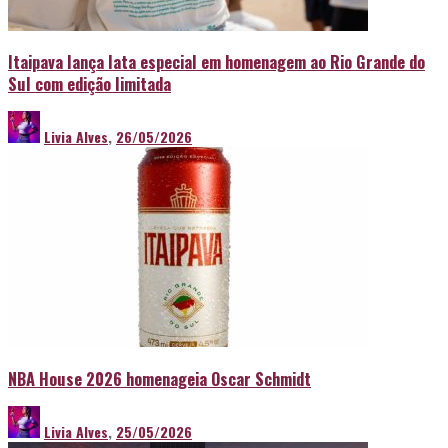
Itaipava lança lata especial em homenagem ao Rio Grande do
Sul com edição limitada
Livia Alves
,
26/05/2026
NBA House 2026 homenageia Oscar Schmidt
Livia Alves
,
25/05/2026