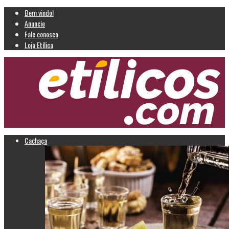
Bem vindo!
Anuncie
Fale conosco
Loja Etílica
Cachaça