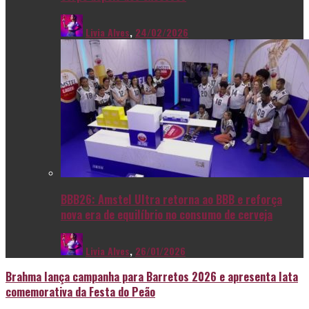
Livia Alves
,
24/02/2026
BBB26: Amstel Ultra retorna ao BBB e reforça
nova era de equilíbrio no consumo de cerveja
Livia Alves
,
26/01/2026
Brahma lança campanha para Barretos 2026 e apresenta lata
comemorativa da Festa do Peão