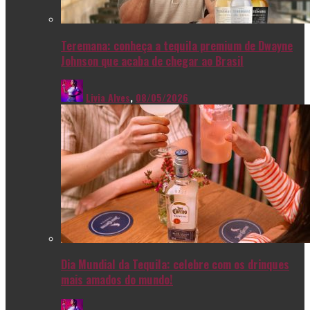
Teremana: conheça a tequila premium de Dwayne
Johnson que acaba de chegar ao Brasil
Livia Alves
,
08/05/2026
Dia Mundial da Tequila: celebre com os drinques
mais amados do mundo!