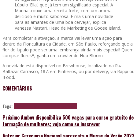
Lúpulo ‘Ella’, que já tem um significado especial. A
Marina trouxe uma receita forte, com um aroma
delicioso e muito saborosa. É mais uma novidade
para as amantes de uma boa cerveja”, explica
Vanessa Nastari, Head de Marketing de Goose Island.
Para completar a ativação, a marca vai levar uma ação para
dentro da Floricultura da Cidade, em São Paulo, reforçando que a
flor do lúpulo pode ser uma lembrança ainda mais especial! Quem
comprar flores*, ganha um crowler de Hop Bloom.
A novidade está disponível no Brewhouse, localizado na Rua
Baltazar Carrasco, 187, em Pinheiros, ou por delivery, via Rappi ou
IFood.
COMENTÁRIOS
Tags:
Dia Internacional da Mulher
goose island
Próximo
Ambev disponibiliza 500 vagas para curso gratuito de
formação de mulheres; veja como se inscrever
Anterior
Cervejaria Nacional apresenta o Musas do Verão 2022