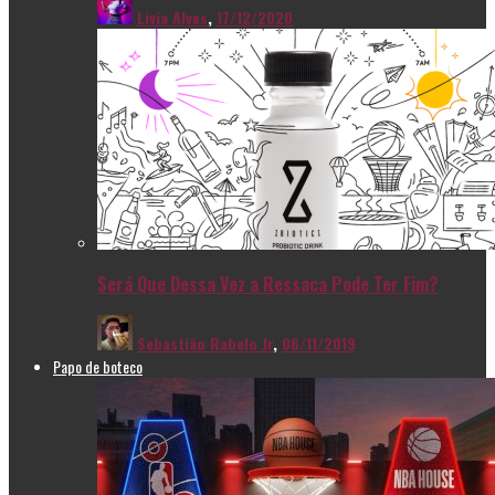
Livia Alves
,
17/12/2020
Será Que Dessa Vez a Ressaca Pode Ter Fim?
Sebastião Rabelo Jr
,
06/11/2019
Papo de boteco