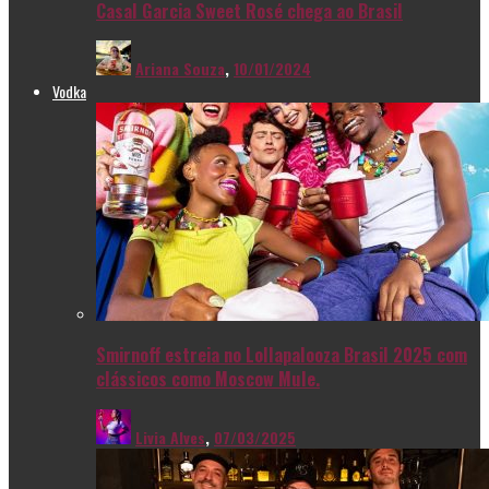
Casal Garcia Sweet Rosé chega ao Brasil
Ariana Souza
,
10/01/2024
Vodka
Smirnoff estreia no Lollapalooza Brasil 2025 com
clássicos como Moscow Mule.
Livia Alves
,
07/03/2025