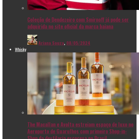
Coleção de Dendezeiro com Smirnoff já pode ser
adquirida no site oficial da marca baiana
Ariana Souza
,
08/05/2024
Whisky
The Macallan e Avolta estreiam espaço de luxo no
Aeroporto de Guarulhos com primeiro Shop-in-
Shop da destilaria escocesa no Brasil