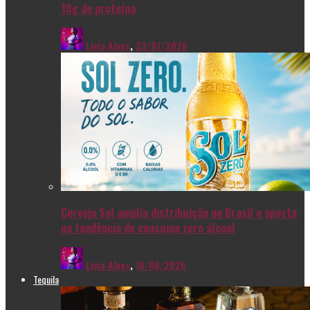
10g de proteína
Livia Alves
,
23/07/2026
Cerveja Sol amplia distribuição no Brasil e aposta
na tendência de consumo zero álcool
Livia Alves
,
16/06/2026
Tequila