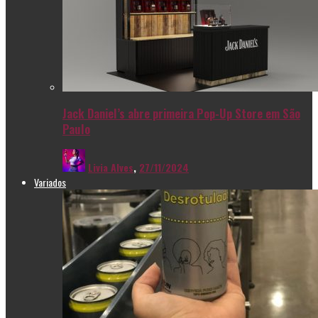
Jack Daniel’s abre primeira Pop-Up Store em São
Paulo
Livia Alves
,
27/11/2024
Variados