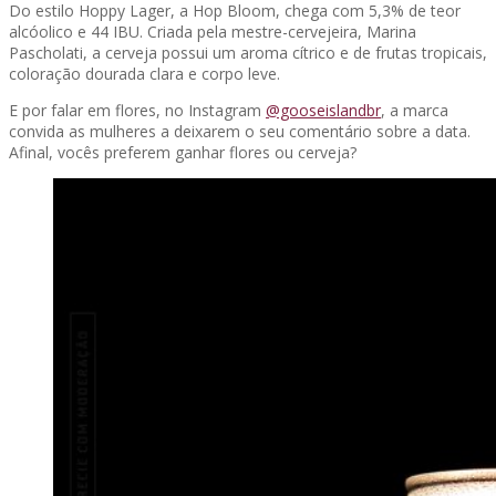
Do estilo Hoppy Lager, a Hop Bloom, chega com 5,3% de teor
alcóolico e 44 IBU. Criada pela mestre-cervejeira, Marina
Pascholati, a cerveja possui um aroma cítrico e de frutas tropicais,
coloração dourada clara e corpo leve.
E por falar em flores, no Instagram
@gooseislandbr
, a marca
convida as mulheres a deixarem o seu comentário sobre a data.
Afinal, vocês preferem ganhar flores ou cerveja?