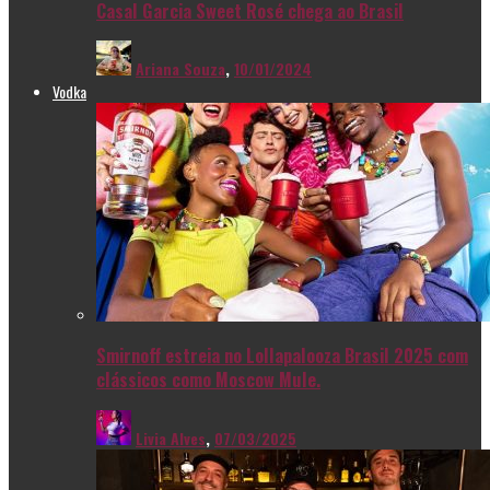
Casal Garcia Sweet Rosé chega ao Brasil
Ariana Souza
,
10/01/2024
Vodka
Smirnoff estreia no Lollapalooza Brasil 2025 com
clássicos como Moscow Mule.
Livia Alves
,
07/03/2025