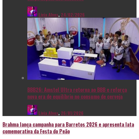
Livia Alves
,
24/02/2026
BBB26: Amstel Ultra retorna ao BBB e reforça
nova era de equilíbrio no consumo de cerveja
Livia Alves
,
26/01/2026
Brahma lança campanha para Barretos 2026 e apresenta lata
comemorativa da Festa do Peão