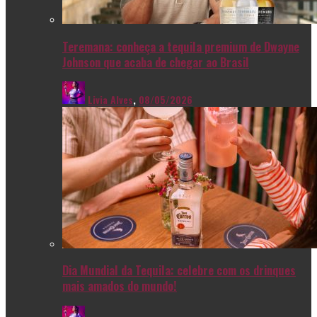
Teremana: conheça a tequila premium de Dwayne
Johnson que acaba de chegar ao Brasil
Livia Alves
,
08/05/2026
Dia Mundial da Tequila: celebre com os drinques
mais amados do mundo!