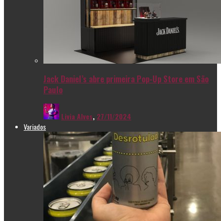
Jack Daniel’s abre primeira Pop-Up Store em São
Paulo
Livia Alves
,
27/11/2024
Variados