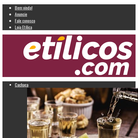
Bem vindo!
Anuncie
Fale conosco
Loja Etílica
Cachaça