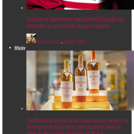
Coleção de Dendezeiro com Smirnoff já pode ser
adquirida no site oficial da marca baiana
Ariana Souza
,
08/05/2024
Whisky
The Macallan e Avolta estreiam espaço de luxo no
Aeroporto de Guarulhos com primeiro Shop-in-
Shop da destilaria escocesa no Brasil