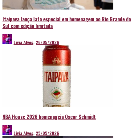
Itaipava lança lata especial em homenagem ao Rio Grande do
Sul com edição limitada
Livia Alves
,
26/05/2026
NBA House 2026 homenageia Oscar Schmidt
Livia Alves
,
25/05/2026