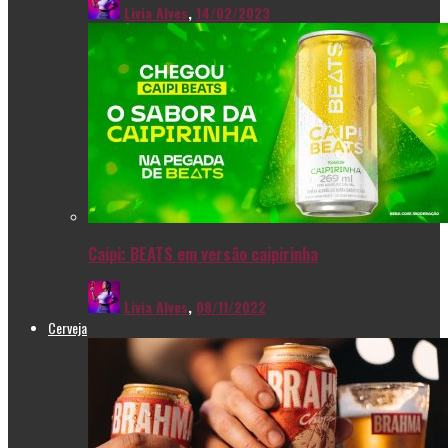
Livia Alves
,
14/02/2023
Caipi: BEATS em versão caipirinha
Livia Alves
,
08/11/2022
Cerveja