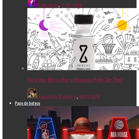
Livia Alves
,
17/12/2020
Será Que Dessa Vez a Ressaca Pode Ter Fim?
Sebastião Rabelo Jr
,
06/11/2019
Papo de boteco