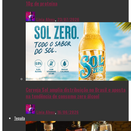
10g de proteína
Livia Alves
,
23/07/2026
Cerveja Sol amplia distribuição no Brasil e aposta
na tendência de consumo zero álcool
Livia Alves
,
16/06/2026
Tequila