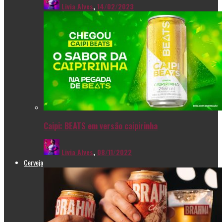
Livia Alves
,
14/02/2023
Caipi: BEATS em versão caipirinha
Livia Alves
,
08/11/2022
Cerveja