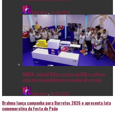
Livia Alves
,
24/02/2026
BBB26: Amstel Ultra retorna ao BBB e reforça
nova era de equilíbrio no consumo de cerveja
Livia Alves
,
26/01/2026
Brahma lança campanha para Barretos 2026 e apresenta lata
comemorativa da Festa do Peão