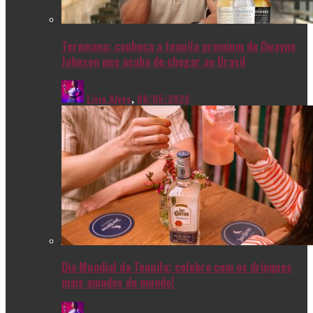
Teremana: conheça a tequila premium de Dwayne
Johnson que acaba de chegar ao Brasil
Livia Alves
,
08/05/2026
Dia Mundial da Tequila: celebre com os drinques
mais amados do mundo!