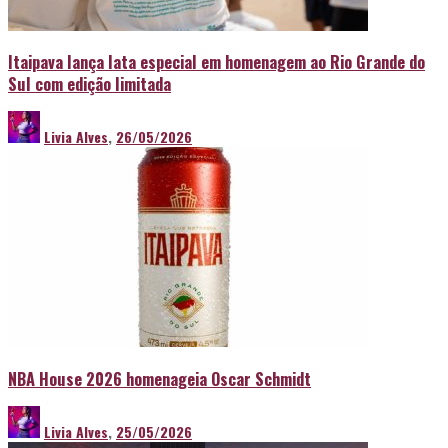
Itaipava lança lata especial em homenagem ao Rio Grande do
Sul com edição limitada
Livia Alves
,
26/05/2026
NBA House 2026 homenageia Oscar Schmidt
Livia Alves
,
25/05/2026