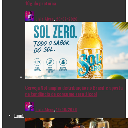
10g de proteína
Livia Alves
,
23/07/2026
Cerveja Sol amplia distribuição no Brasil e aposta
na tendência de consumo zero álcool
Livia Alves
,
16/06/2026
Tequila