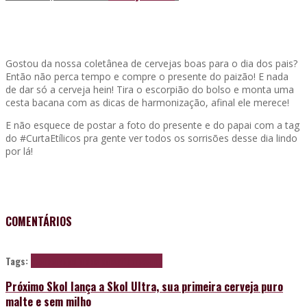
Gostou da nossa coletânea de cervejas boas para o dia dos pais?
Então não perca tempo e compre o presente do paizão! E nada
de dar só a cerveja hein! Tira o escorpião do bolso e monta uma
cesta bacana com as dicas de harmonização, afinal ele merece!
E não esquece de postar a foto do presente e do papai com a tag
do #CurtaEtílicos pra gente ver todos os sorrisões desse dia lindo
por lá!
COMENTÁRIOS
Tags:
beer
cerveja
dia dos pais
gift
presente
Próximo
Skol lança a Skol Ultra, sua primeira cerveja puro
malte e sem milho