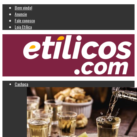
Bem vindo!
Anuncie
Fale conosco
Loja Etílica
Cachaça