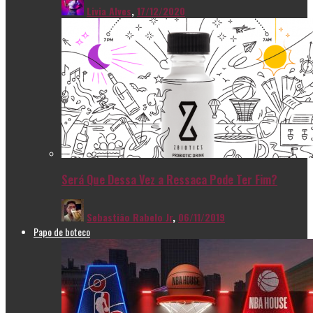
Livia Alves
,
17/12/2020
Será Que Dessa Vez a Ressaca Pode Ter Fim?
Sebastião Rabelo Jr
,
06/11/2019
Papo de boteco