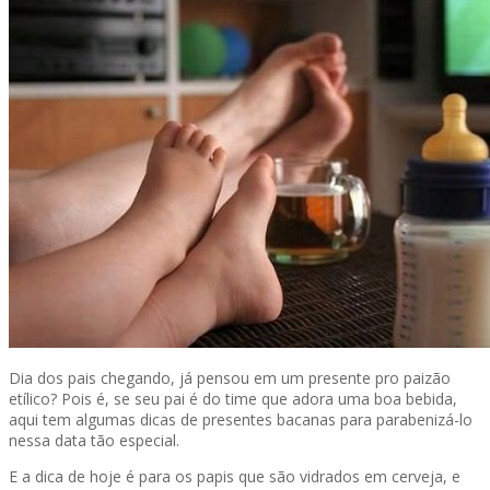
Dia dos pais chegando, já pensou em um presente pro paizão
etílico? Pois é, se seu pai é do time que adora uma boa bebida,
aqui tem algumas dicas de presentes bacanas para parabenizá-lo
nessa data tão especial.
E a dica de hoje é para os papis que são vidrados em cerveja, e