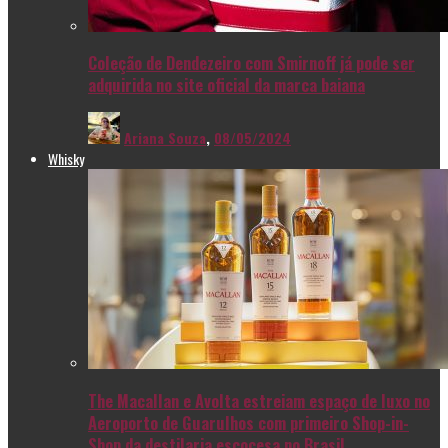
Coleção de Dendezeiro com Smirnoff já pode ser
adquirida no site oficial da marca baiana
Ariana Souza
,
08/05/2024
Whisky
The Macallan e Avolta estreiam espaço de luxo no
Aeroporto de Guarulhos com primeiro Shop-in-
Shop da destilaria escocesa no Brasil