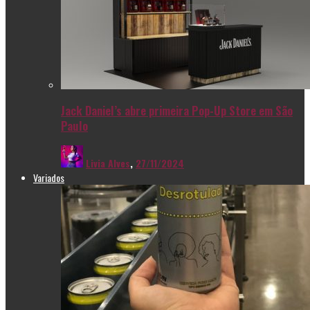
Jack Daniel’s abre primeira Pop-Up Store em São
Paulo
Livia Alves
,
27/11/2024
Variados