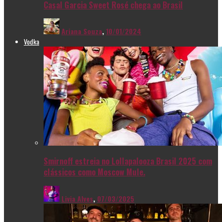
Casal Garcia Sweet Rosé chega ao Brasil
Ariana Souza
,
10/01/2024
Vodka
Smirnoff estreia no Lollapalooza Brasil 2025 com
clássicos como Moscow Mule.
Livia Alves
,
07/03/2025