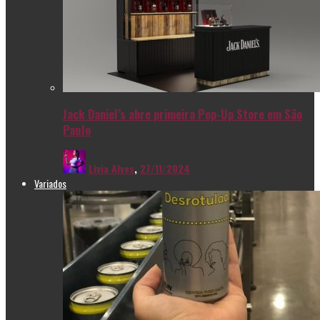
Jack Daniel’s abre primeira Pop-Up Store em São
Paulo
Livia Alves
,
27/11/2024
Variados