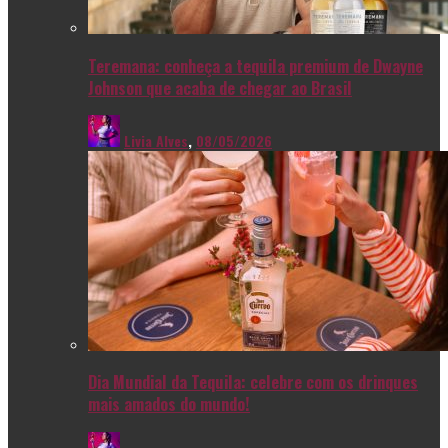
Teremana: conheça a tequila premium de Dwayne
Johnson que acaba de chegar ao Brasil
Livia Alves
,
08/05/2026
Dia Mundial da Tequila: celebre com os drinques
mais amados do mundo!