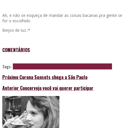
Ah, e não se esqueça de mandar as coisas bacanas pra gente se
for o escolhido.
Beijos de luz ;*
COMENTÁRIOS
Tags:
beer
cerveja
criação
design
designer
designer cervejeiro
jobs
trampos
Próximo
Corona Sunsets chega a São Paulo
Anterior
Concerveja você vai querer participar