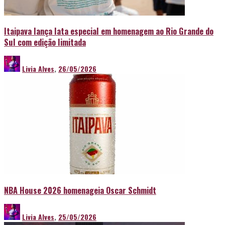
Itaipava lança lata especial em homenagem ao Rio Grande do
Sul com edição limitada
Livia Alves
,
26/05/2026
NBA House 2026 homenageia Oscar Schmidt
Livia Alves
,
25/05/2026