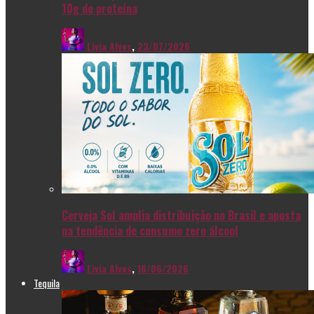
10g de proteína
Livia Alves
,
23/07/2026
Cerveja Sol amplia distribuição no Brasil e aposta
na tendência de consumo zero álcool
Livia Alves
,
16/06/2026
Tequila