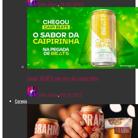
Livia Alves
,
14/02/2023
Caipi: BEATS em versão caipirinha
Livia Alves
,
08/11/2022
Cerveja