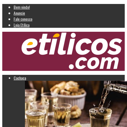
Bem vindo!
Anuncie
Fale conosco
Loja Etílica
Cachaça