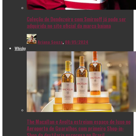
Coleção de Dendezeiro com Smirnoff já pode ser
adquirida no site oficial da marca baiana
Ariana Souza
,
08/05/2024
Whisky
The Macallan e Avolta estreiam espaço de luxo no
Aeroporto de Guarulhos com primeiro Shop-in-
Shop da destilaria escocesa no Brasil