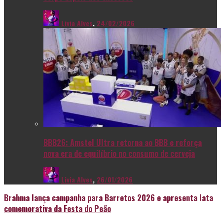
Livia Alves
,
24/02/2026
BBB26: Amstel Ultra retorna ao BBB e reforça
nova era de equilíbrio no consumo de cerveja
Livia Alves
,
26/01/2026
Brahma lança campanha para Barretos 2026 e apresenta lata
comemorativa da Festa do Peão