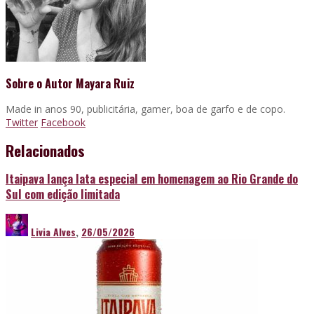
Sobre o Autor
Mayara Ruiz
Made in anos 90, publicitária, gamer, boa de garfo e de copo.
Twitter
Facebook
Relacionados
Itaipava lança lata especial em homenagem ao Rio Grande do
Sul com edição limitada
Livia Alves
,
26/05/2026