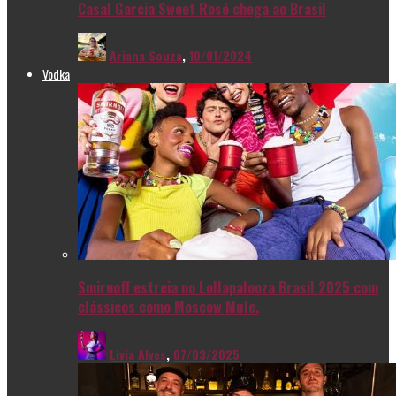
Casal Garcia Sweet Rosé chega ao Brasil
Ariana Souza
,
10/01/2024
Vodka
Smirnoff estreia no Lollapalooza Brasil 2025 com
clássicos como Moscow Mule.
Livia Alves
,
07/03/2025