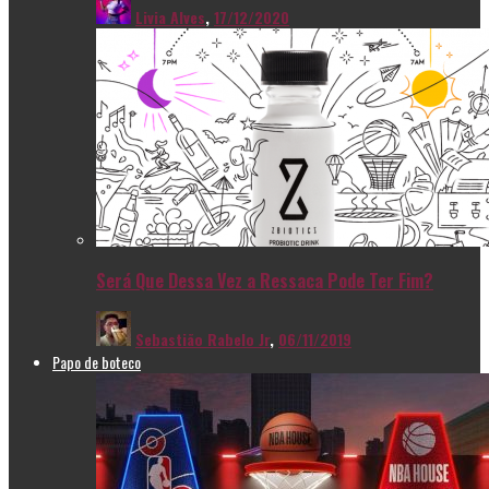
Livia Alves
,
17/12/2020
Será Que Dessa Vez a Ressaca Pode Ter Fim?
Sebastião Rabelo Jr
,
06/11/2019
Papo de boteco