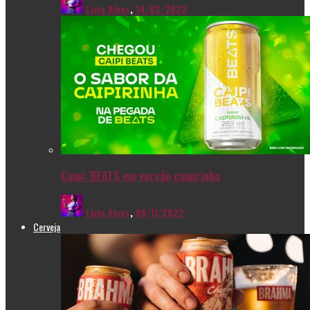
Livia Alves
,
14/02/2023
Caipi: BEATS em versão caipirinha
Livia Alves
,
08/11/2022
Cerveja