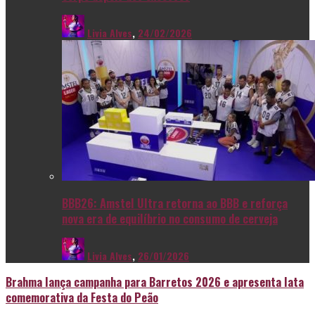
Livia Alves
,
24/02/2026
BBB26: Amstel Ultra retorna ao BBB e reforça
nova era de equilíbrio no consumo de cerveja
Livia Alves
,
26/01/2026
Brahma lança campanha para Barretos 2026 e apresenta lata
comemorativa da Festa do Peão