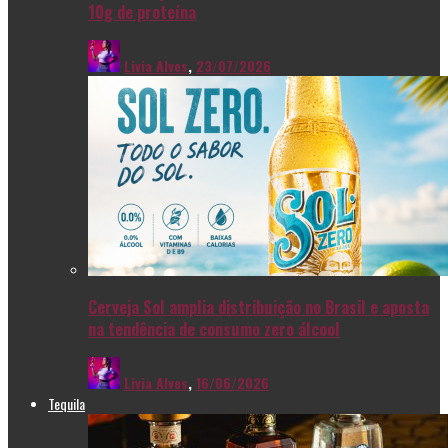
10g de proteína
Livia Alves
,
23/07/2026
Cerveja Sol amplia distribuição no Brasil e aposta
na tendência de consumo zero álcool
Livia Alves
,
16/06/2026
Tequila