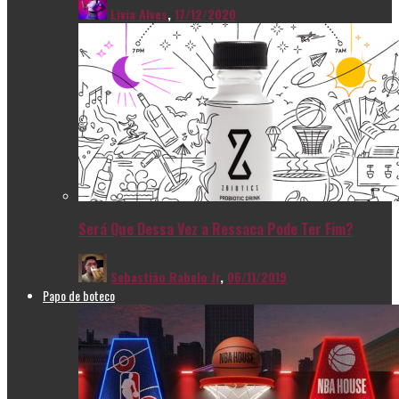
Livia Alves
,
17/12/2020
Será Que Dessa Vez a Ressaca Pode Ter Fim?
Sebastião Rabelo Jr
,
06/11/2019
Papo de boteco