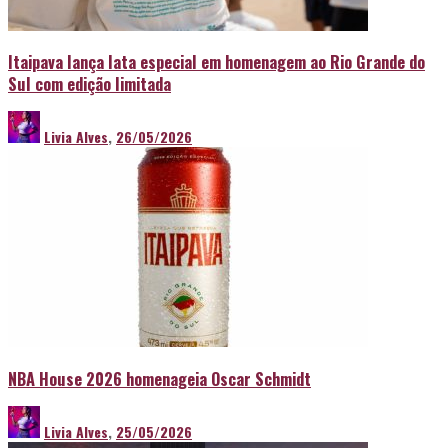
Itaipava lança lata especial em homenagem ao Rio Grande do
Sul com edição limitada
Livia Alves
,
26/05/2026
NBA House 2026 homenageia Oscar Schmidt
Livia Alves
,
25/05/2026