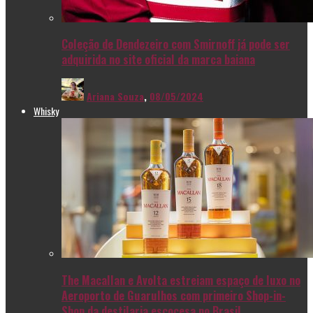
Coleção de Dendezeiro com Smirnoff já pode ser
adquirida no site oficial da marca baiana
Ariana Souza
,
08/05/2024
Whisky
The Macallan e Avolta estreiam espaço de luxo no
Aeroporto de Guarulhos com primeiro Shop-in-
Shop da destilaria escocesa no Brasil