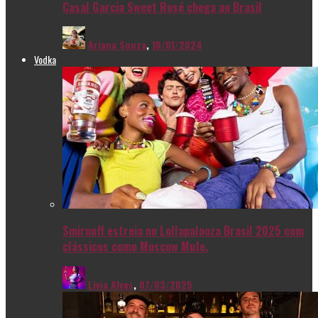
Casal Garcia Sweet Rosé chega ao Brasil
Ariana Souza
,
10/01/2024
Vodka
Smirnoff estreia no Lollapalooza Brasil 2025 com
clássicos como Moscow Mule.
Livia Alves
,
07/03/2025