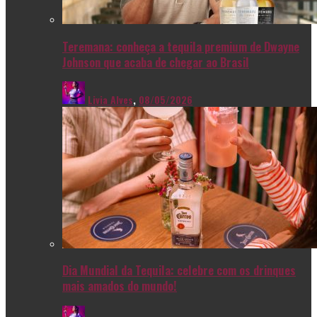
Teremana: conheça a tequila premium de Dwayne
Johnson que acaba de chegar ao Brasil
Livia Alves
,
08/05/2026
Dia Mundial da Tequila: celebre com os drinques
mais amados do mundo!