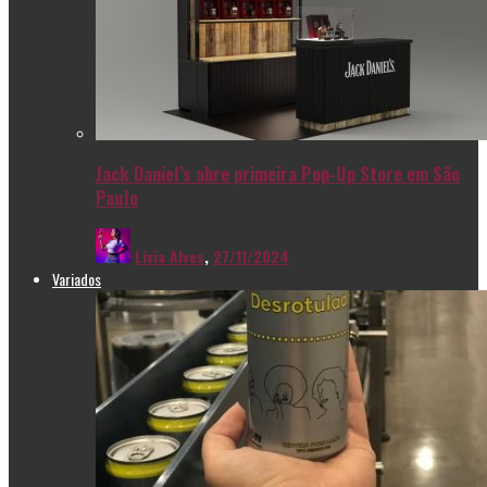
Jack Daniel’s abre primeira Pop-Up Store em São
Paulo
Livia Alves
,
27/11/2024
Variados