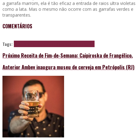
a garrafa marrom, ela é tão eficaz a entrada de raios ultra violetas
como a lata. Mas o mesmo não ocorre com as garrafas verdes e
transparentes.
COMENTÁRIOS
Tags:
armazenamento
beber
bebida
cerveja
guardar
tomar
Próximo
Receita de Fim-de-Semana: Caipiroska de Frangélico.
Anterior
Ambev inaugura museu de cerveja em Petrópolis (RJ)