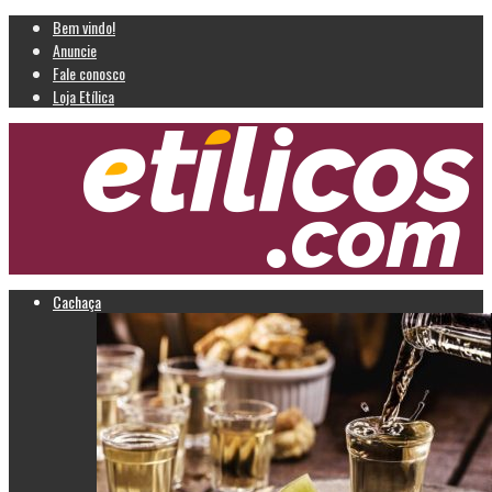
Bem vindo!
Anuncie
Fale conosco
Loja Etílica
Cachaça