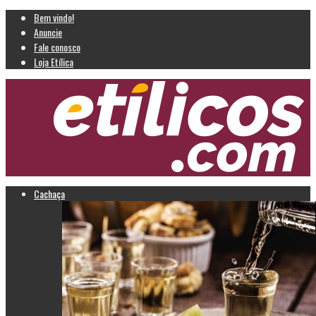
Bem vindo!
Anuncie
Fale conosco
Loja Etílica
Cachaça