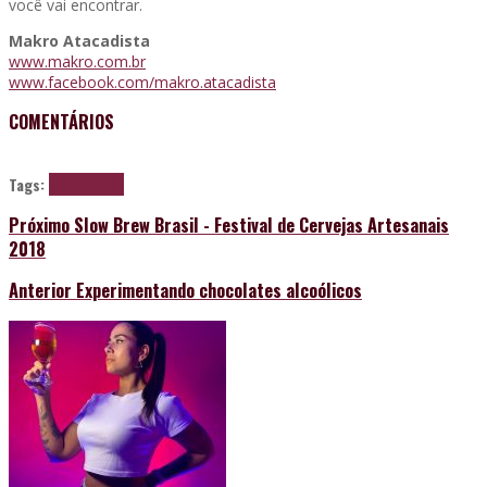
você vai encontrar.
Makro Atacadista
www.makro.com.br
www.facebook.com/makro.atacadista
COMENTÁRIOS
Tags:
backer
makro
Próximo
Slow Brew Brasil - Festival de Cervejas Artesanais
2018
Anterior
Experimentando chocolates alcoólicos