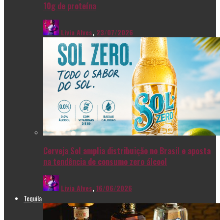
10g de proteína
Livia Alves
,
23/07/2026
Cerveja Sol amplia distribuição no Brasil e aposta
na tendência de consumo zero álcool
Livia Alves
,
16/06/2026
Tequila