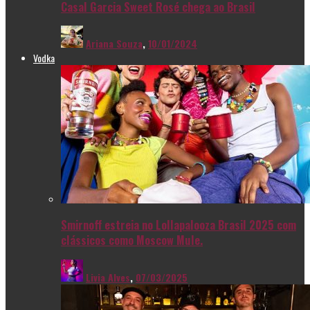
Casal Garcia Sweet Rosé chega ao Brasil
Ariana Souza
,
10/01/2024
Vodka
Smirnoff estreia no Lollapalooza Brasil 2025 com
clássicos como Moscow Mule.
Livia Alves
,
07/03/2025