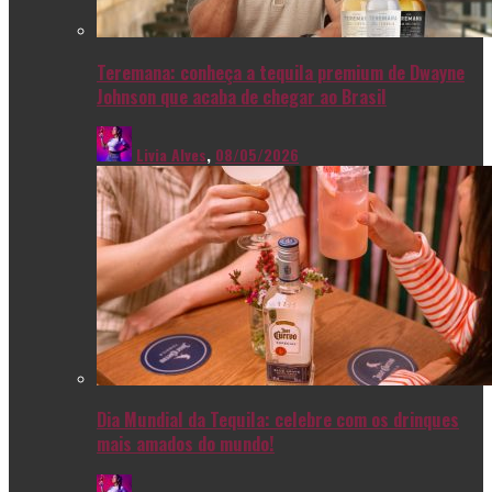
Teremana: conheça a tequila premium de Dwayne
Johnson que acaba de chegar ao Brasil
Livia Alves
,
08/05/2026
Dia Mundial da Tequila: celebre com os drinques
mais amados do mundo!