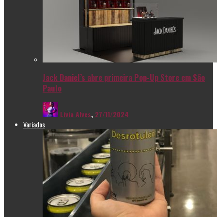
Jack Daniel’s abre primeira Pop-Up Store em São
Paulo
Livia Alves
,
27/11/2024
Variados