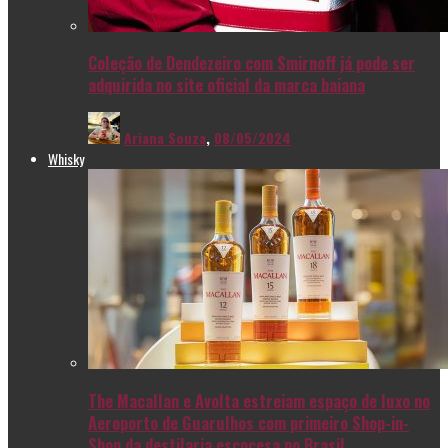
Coleção de Dendezeiro com Smirnoff já pode ser
adquirida no site oficial da marca baiana
Ariana Souza
,
08/05/2024
Whisky
The Macallan e Avolta estreiam espaço de luxo no
Aeroporto de Guarulhos com primeiro Shop-in-
Shop da destilaria escocesa no Brasil