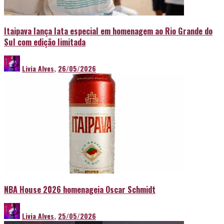
Itaipava lança lata especial em homenagem ao Rio Grande do
Sul com edição limitada
Livia Alves
,
26/05/2026
NBA House 2026 homenageia Oscar Schmidt
Livia Alves
,
25/05/2026