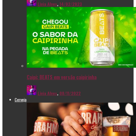
Livia Alves
,
14/02/2023
Caipi: BEATS em versão caipirinha
Livia Alves
,
08/11/2022
Cerveja