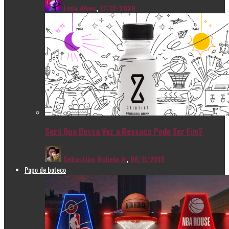
Livia Alves
,
17/12/2020
Será Que Dessa Vez a Ressaca Pode Ter Fim?
Sebastião Rabelo Jr
,
06/11/2019
Papo de boteco