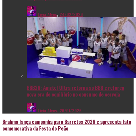
Livia Alves
,
24/02/2026
BBB26: Amstel Ultra retorna ao BBB e reforça
nova era de equilíbrio no consumo de cerveja
Livia Alves
,
26/01/2026
Brahma lança campanha para Barretos 2026 e apresenta lata
comemorativa da Festa do Peão