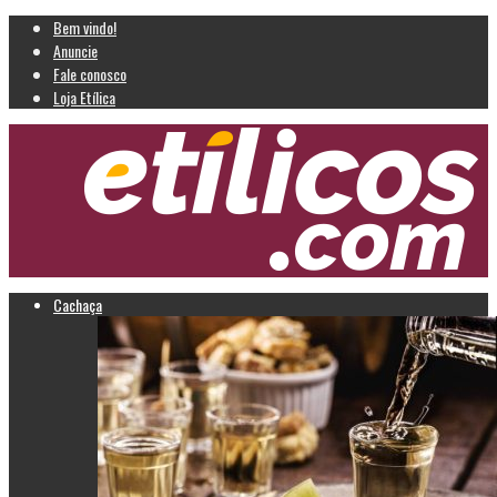
Bem vindo!
Anuncie
Fale conosco
Loja Etílica
Cachaça