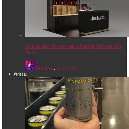
Jack Daniel’s abre primeira Pop-Up Store em São
Paulo
Livia Alves
,
27/11/2024
Variados