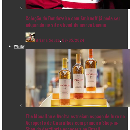
Coleção de Dendezeiro com Smirnoff já pode ser
adquirida no site oficial da marca baiana
Ariana Souza
,
08/05/2024
Whisky
The Macallan e Avolta estreiam espaço de luxo no
Aeroporto de Guarulhos com primeiro Shop-in-
Shop da destilaria escocesa no Brasil