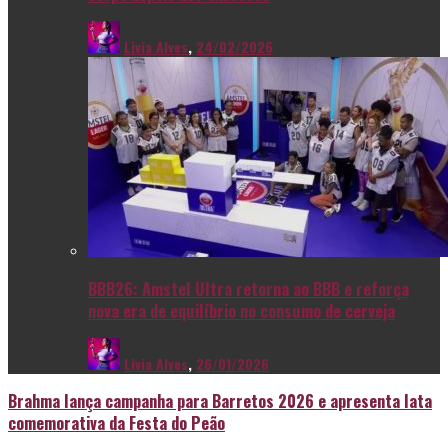
Livia Alves
,
24/02/2026
BBB26: Amstel Ultra retorna ao BBB e reforça
nova era de equilíbrio no consumo de cerveja
Livia Alves
,
26/01/2026
Brahma lança campanha para Barretos 2026 e apresenta lata
comemorativa da Festa do Peão