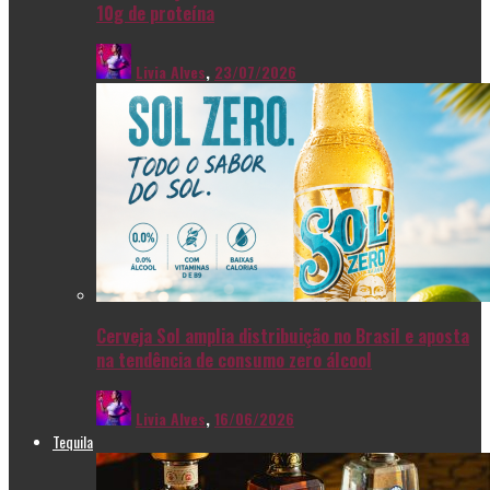
10g de proteína
Livia Alves
,
23/07/2026
Cerveja Sol amplia distribuição no Brasil e aposta
na tendência de consumo zero álcool
Livia Alves
,
16/06/2026
Tequila