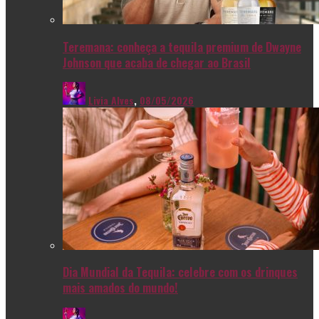
Teremana: conheça a tequila premium de Dwayne
Johnson que acaba de chegar ao Brasil
Livia Alves
,
08/05/2026
Dia Mundial da Tequila: celebre com os drinques
mais amados do mundo!