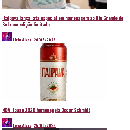
Itaipava lança lata especial em homenagem ao Rio Grande do
Sul com edição limitada
Livia Alves
,
26/05/2026
NBA House 2026 homenageia Oscar Schmidt
Livia Alves
,
25/05/2026