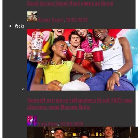
Casal Garcia Sweet Rosé chega ao Brasil
Ariana Souza
,
10/01/2024
Vodka
Smirnoff estreia no Lollapalooza Brasil 2025 com
clássicos como Moscow Mule.
Livia Alves
,
07/03/2025