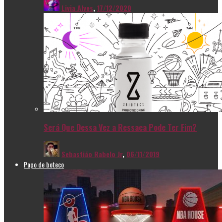
Livia Alves
,
17/12/2020
Será Que Dessa Vez a Ressaca Pode Ter Fim?
Sebastião Rabelo Jr
,
06/11/2019
Papo de boteco