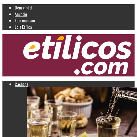
Bem vindo!
Anuncie
Fale conosco
Loja Etílica
Cachaça