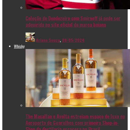
Coleção de Dendezeiro com Smirnoff já pode ser
adquirida no site oficial da marca baiana
Ariana Souza
,
08/05/2024
Whisky
The Macallan e Avolta estreiam espaço de luxo no
Aeroporto de Guarulhos com primeiro Shop-in-
Shop da destilaria escocesa no Brasil