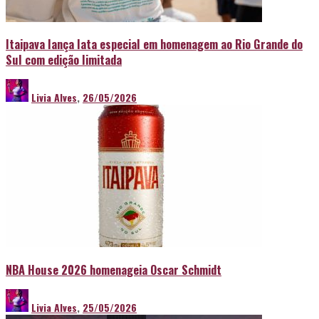
Itaipava lança lata especial em homenagem ao Rio Grande do
Sul com edição limitada
Livia Alves
,
26/05/2026
NBA House 2026 homenageia Oscar Schmidt
Livia Alves
,
25/05/2026