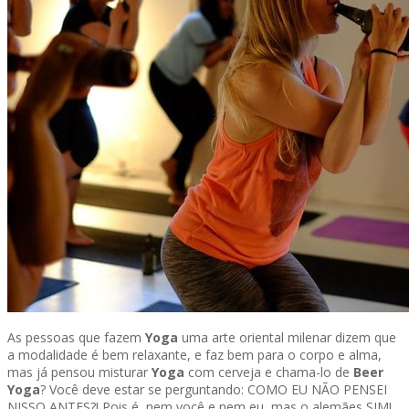
As pessoas que fazem
Yoga
uma arte oriental milenar dizem que
a modalidade é bem relaxante, e faz bem para o corpo e alma,
mas já pensou misturar
Yoga
com cerveja e chama-lo de
Beer
Yoga
? Você deve estar se perguntando: COMO EU NÃO PENSEI
NISSO ANTES?! Pois é, nem você e nem eu, mas o alemães SIM!