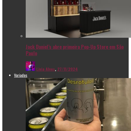
Jack Daniel’s abre primeira Pop-Up Store em São
Paulo
Livia Alves
,
27/11/2024
Variados