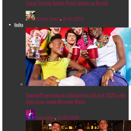
Casal Garcia Sweet Rosé chega ao Brasil
Ariana Souza
,
10/01/2024
Vodka
Smirnoff estreia no Lollapalooza Brasil 2025 com
clássicos como Moscow Mule.
Livia Alves
,
07/03/2025