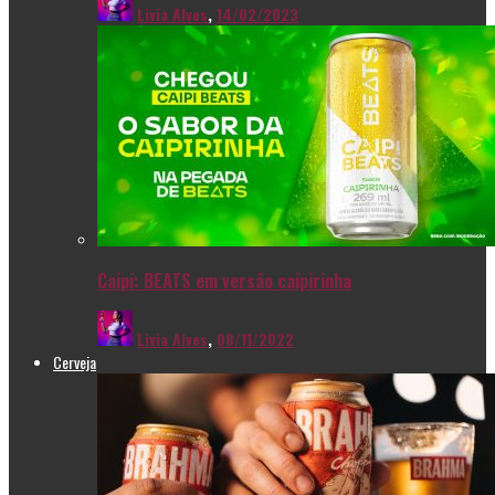
Livia Alves
,
14/02/2023
Caipi: BEATS em versão caipirinha
Livia Alves
,
08/11/2022
Cerveja