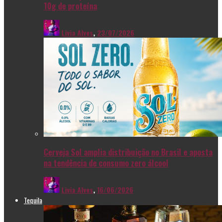
10g de proteína
Livia Alves
,
23/07/2026
Cerveja Sol amplia distribuição no Brasil e aposta
na tendência de consumo zero álcool
Livia Alves
,
16/06/2026
Tequila