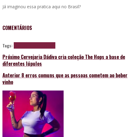
Já imaginou essa pratica aqui no Brasil?
COMENTÁRIOS
Tags:
beer
beer yoga
cerveja
yoga
Próximo
Cervejaria Dádiva cria coleção The Hops a base de
diferentes lúpulos
Anterior
8 erros comuns que as pessoas cometem ao beber
vinho