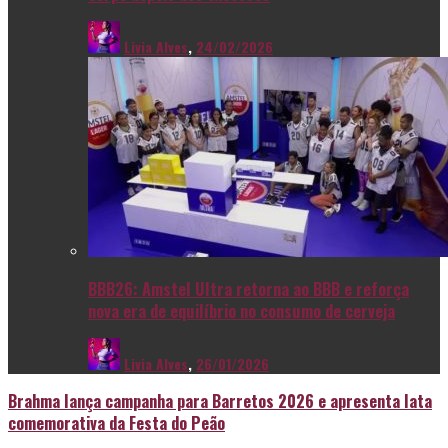
Livia Alves
,
24/02/2026
BBB26: Amstel Ultra retorna ao BBB e reforça
nova era de equilíbrio no consumo de cerveja
Livia Alves
,
26/01/2026
Brahma lança campanha para Barretos 2026 e apresenta lata
comemorativa da Festa do Peão