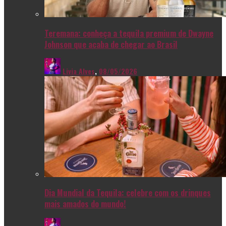
Teremana: conheça a tequila premium de Dwayne
Johnson que acaba de chegar ao Brasil
Livia Alves
,
08/05/2026
Dia Mundial da Tequila: celebre com os drinques
mais amados do mundo!