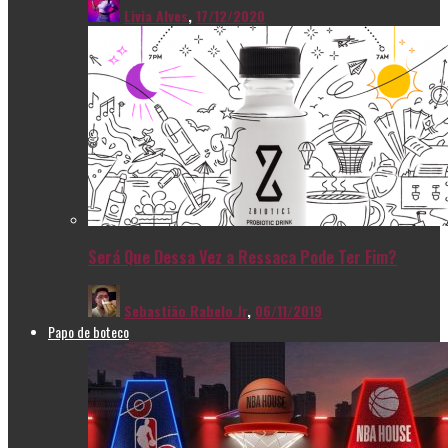
Livia Alves
,
17/12/2020
Será Que Dessa Vez a Ressaca Pode Ter Fim?
Sebastião Rabelo Jr
,
06/11/2019
Papo de boteco