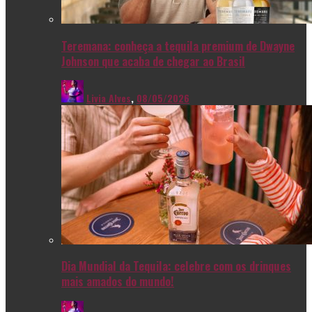
Teremana: conheça a tequila premium de Dwayne
Johnson que acaba de chegar ao Brasil
Livia Alves
,
08/05/2026
Dia Mundial da Tequila: celebre com os drinques
mais amados do mundo!