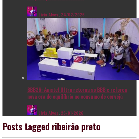
Livia Alves
,
24/02/2026
BBB26: Amstel Ultra retorna ao BBB e reforça
nova era de equilíbrio no consumo de cerveja
Livia Alves
,
26/01/2026
Posts tagged
ribeirão preto