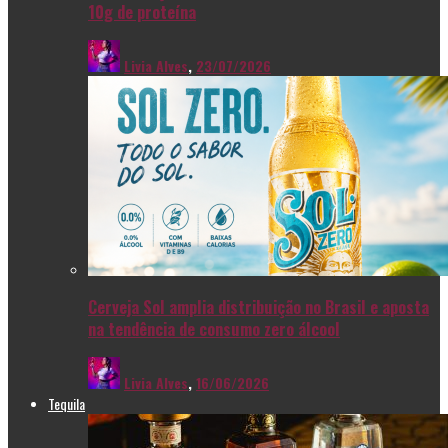
10g de proteína
Livia Alves
,
23/07/2026
Cerveja Sol amplia distribuição no Brasil e aposta
na tendência de consumo zero álcool
Livia Alves
,
16/06/2026
Tequila