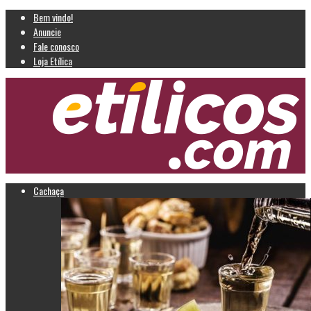
Bem vindo!
Anuncie
Fale conosco
Loja Etílica
Cachaça