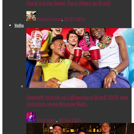
Casal Garcia Sweet Rosé chega ao Brasil
Ariana Souza
,
10/01/2024
Vodka
Smirnoff estreia no Lollapalooza Brasil 2025 com
clássicos como Moscow Mule.
Livia Alves
,
07/03/2025