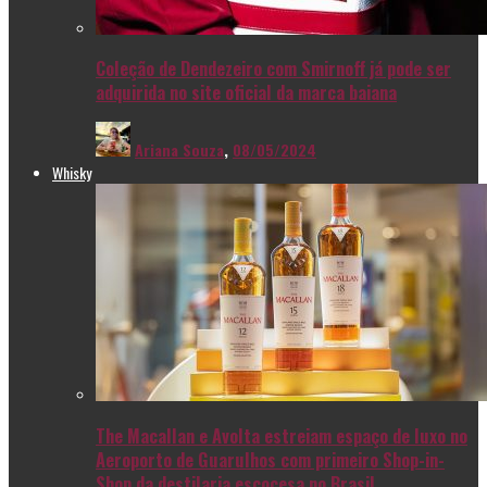
Coleção de Dendezeiro com Smirnoff já pode ser
adquirida no site oficial da marca baiana
Ariana Souza
,
08/05/2024
Whisky
The Macallan e Avolta estreiam espaço de luxo no
Aeroporto de Guarulhos com primeiro Shop-in-
Shop da destilaria escocesa no Brasil