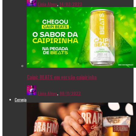
Livia Alves
,
14/02/2023
Caipi: BEATS em versão caipirinha
Livia Alves
,
08/11/2022
Cerveja