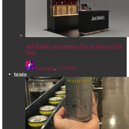
Jack Daniel’s abre primeira Pop-Up Store em São
Paulo
Livia Alves
,
27/11/2024
Variados