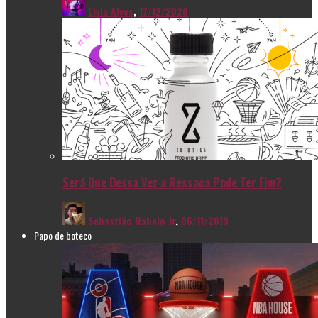
Livia Alves
,
17/12/2020
Será Que Dessa Vez a Ressaca Pode Ter Fim?
Sebastião Rabelo Jr
,
06/11/2019
Papo de boteco