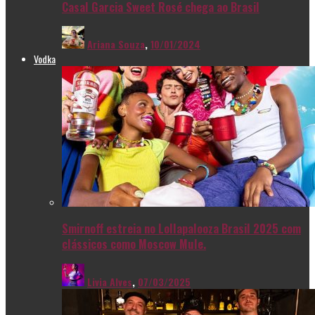
Casal Garcia Sweet Rosé chega ao Brasil
Ariana Souza
,
10/01/2024
Vodka
Smirnoff estreia no Lollapalooza Brasil 2025 com
clássicos como Moscow Mule.
Livia Alves
,
07/03/2025