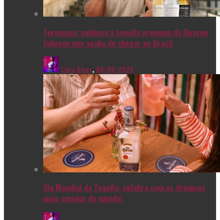
Teremana: conheça a tequila premium de Dwayne
Johnson que acaba de chegar ao Brasil
Livia Alves
,
08/05/2026
Dia Mundial da Tequila: celebre com os drinques
mais amados do mundo!