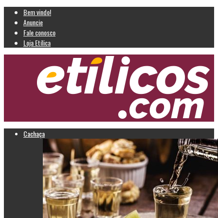
Bem vindo!
Anuncie
Fale conosco
Loja Etílica
Cachaça