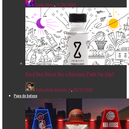
Livia Alves
,
17/12/2020
Será Que Dessa Vez a Ressaca Pode Ter Fim?
Sebastião Rabelo Jr
,
06/11/2019
Papo de boteco