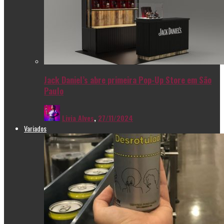
Jack Daniel’s abre primeira Pop-Up Store em São
Paulo
Livia Alves
,
27/11/2024
Variados