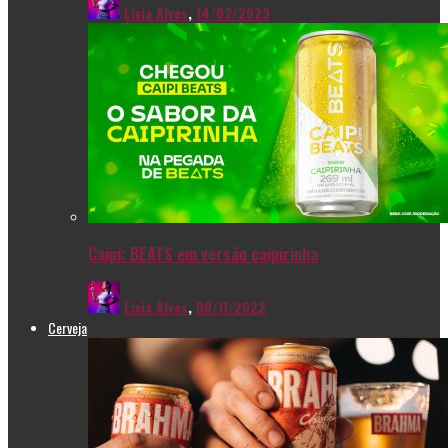
Livia Alves
,
14/02/2023
Caipi: BEATS em versão caipirinha
Livia Alves
,
08/11/2022
Cerveja