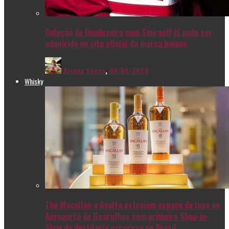
Coleção de Dendezeiro com Smirnoff já pode ser
adquirida no site oficial da marca baiana
Ariana Souza
,
08/05/2024
Whisky
The Macallan e Avolta estreiam espaço de luxo no
Aeroporto de Guarulhos com primeiro Shop-in-
Shop da destilaria escocesa no Brasil