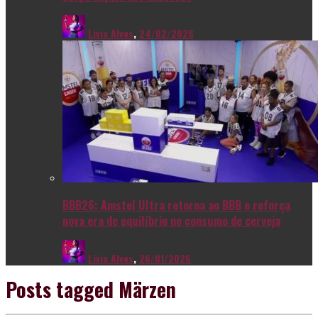
Livia Alves
,
24/02/2026
BBB26: Amstel Ultra retorna ao BBB e reforça
nova era de equilíbrio no consumo de cerveja
Livia Alves
,
26/01/2026
Posts tagged
Märzen