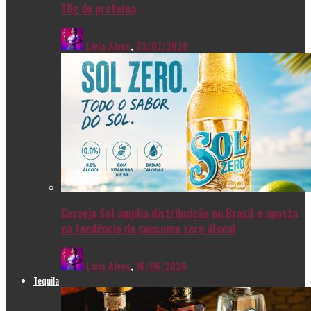
10g de proteína
Livia Alves
,
23/07/2026
Cerveja Sol amplia distribuição no Brasil e aposta
na tendência de consumo zero álcool
Livia Alves
,
16/06/2026
Tequila