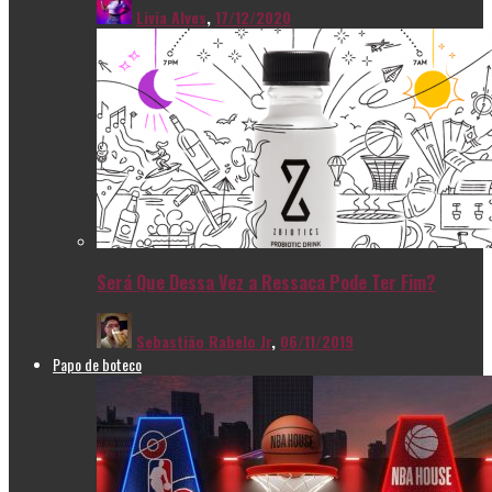
Livia Alves
,
17/12/2020
Será Que Dessa Vez a Ressaca Pode Ter Fim?
Sebastião Rabelo Jr
,
06/11/2019
Papo de boteco