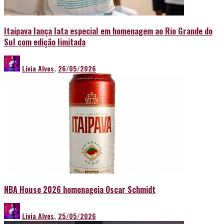
Itaipava lança lata especial em homenagem ao Rio Grande do
Sul com edição limitada
Livia Alves
,
26/05/2026
NBA House 2026 homenageia Oscar Schmidt
Livia Alves
,
25/05/2026