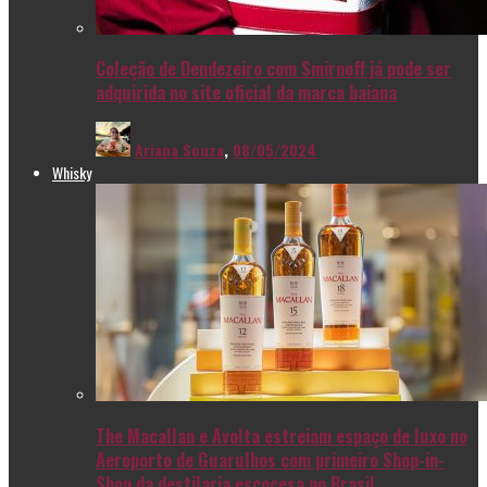
Coleção de Dendezeiro com Smirnoff já pode ser
adquirida no site oficial da marca baiana
Ariana Souza
,
08/05/2024
Whisky
The Macallan e Avolta estreiam espaço de luxo no
Aeroporto de Guarulhos com primeiro Shop-in-
Shop da destilaria escocesa no Brasil