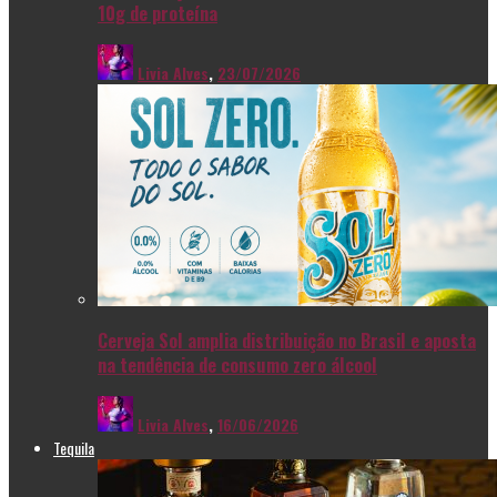
10g de proteína
Livia Alves
,
23/07/2026
Cerveja Sol amplia distribuição no Brasil e aposta
na tendência de consumo zero álcool
Livia Alves
,
16/06/2026
Tequila