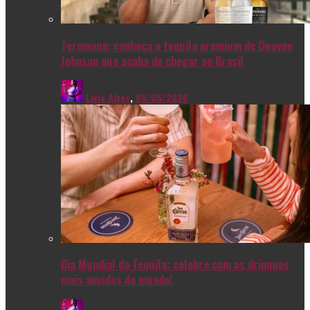
Teremana: conheça a tequila premium de Dwayne
Johnson que acaba de chegar ao Brasil
Livia Alves
,
08/05/2026
Dia Mundial da Tequila: celebre com os drinques
mais amados do mundo!