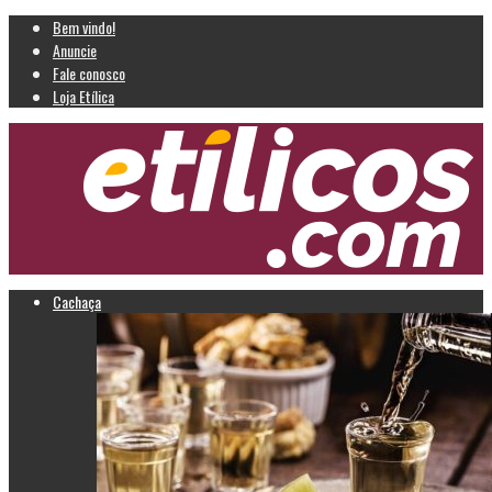
Bem vindo!
Anuncie
Fale conosco
Loja Etílica
Cachaça