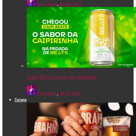
Livia Alves
,
14/02/2023
Caipi: BEATS em versão caipirinha
Livia Alves
,
08/11/2022
Cerveja