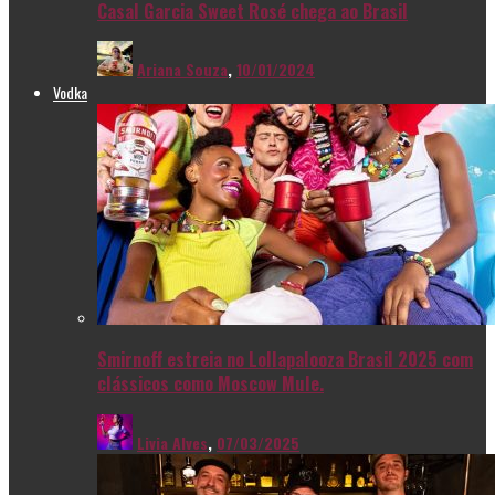
Casal Garcia Sweet Rosé chega ao Brasil
Ariana Souza
,
10/01/2024
Vodka
Smirnoff estreia no Lollapalooza Brasil 2025 com
clássicos como Moscow Mule.
Livia Alves
,
07/03/2025