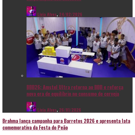
Livia Alves
,
24/02/2026
BBB26: Amstel Ultra retorna ao BBB e reforça
nova era de equilíbrio no consumo de cerveja
Livia Alves
,
26/01/2026
Brahma lança campanha para Barretos 2026 e apresenta lata
comemorativa da Festa do Peão