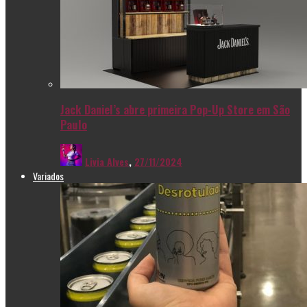
Jack Daniel’s abre primeira Pop-Up Store em São
Paulo
Livia Alves
,
27/11/2024
Variados