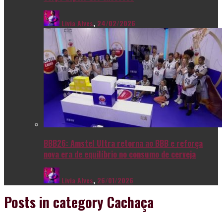
Livia Alves
,
24/02/2026
BBB26: Amstel Ultra retorna ao BBB e reforça
nova era de equilíbrio no consumo de cerveja
Livia Alves
,
26/01/2026
Posts in category
Cachaça