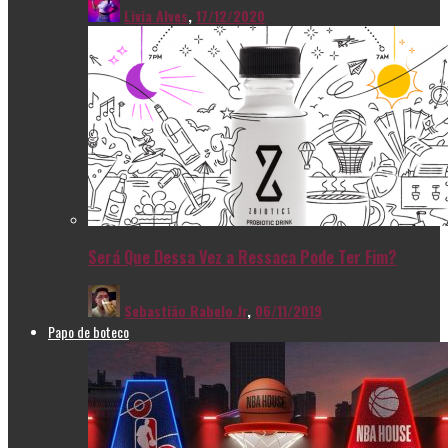
Livia Alves
,
17/12/2020
Será Que Dessa Vez a Ressaca Pode Ter Fim?
Sebastião Rabelo Jr
,
06/11/2019
Papo de boteco