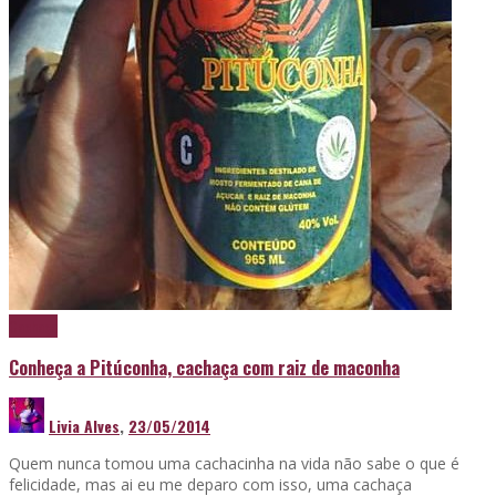
Cachaça
Conheça a Pitúconha, cachaça com raiz de maconha
Livia Alves
,
23/05/2014
Quem nunca tomou uma cachacinha na vida não sabe o que é
felicidade, mas ai eu me deparo com isso, uma cachaça