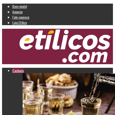
Bem vindo!
Anuncie
Fale conosco
Loja Etílica
Cachaça