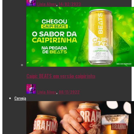
Livia Alves
,
14/02/2023
Caipi: BEATS em versão caipirinha
Livia Alves
,
08/11/2022
Cerveja