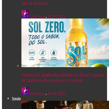
10g de proteína
Livia Alves
,
23/07/2026
Cerveja Sol amplia distribuição no Brasil e aposta
na tendência de consumo zero álcool
Livia Alves
,
16/06/2026
Tequila