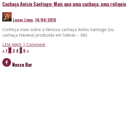
Cachaça Anísio Santiago: Mais que uma cachaça, uma relíquia
Lucas Lima
,
14/04/2013
Conheça mais sobre a famosa cachaça Anísio Santiago (ou
cachaça Havana) produzida em Salinas – MG.
LEIA MAIS
1
Comment
«
1
…
3
4
5
6
»
Nosso Bar