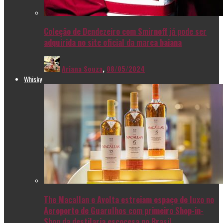
Coleção de Dendezeiro com Smirnoff já pode ser
adquirida no site oficial da marca baiana
Ariana Souza
,
08/05/2024
Whisky
The Macallan e Avolta estreiam espaço de luxo no
Aeroporto de Guarulhos com primeiro Shop-in-
Shop da destilaria escocesa no Brasil