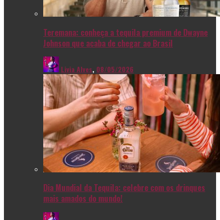
Teremana: conheça a tequila premium de Dwayne
Johnson que acaba de chegar ao Brasil
Livia Alves
,
08/05/2026
Dia Mundial da Tequila: celebre com os drinques
mais amados do mundo!