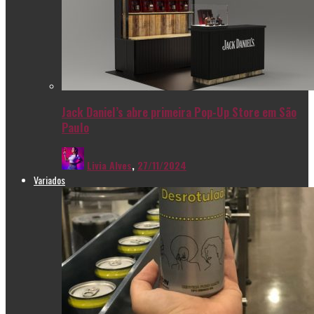
Jack Daniel’s abre primeira Pop-Up Store em São
Paulo
Livia Alves
,
27/11/2024
Variados