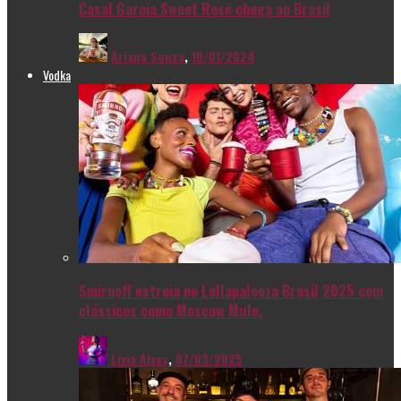
Casal Garcia Sweet Rosé chega ao Brasil
Ariana Souza
,
10/01/2024
Vodka
Smirnoff estreia no Lollapalooza Brasil 2025 com
clássicos como Moscow Mule.
Livia Alves
,
07/03/2025