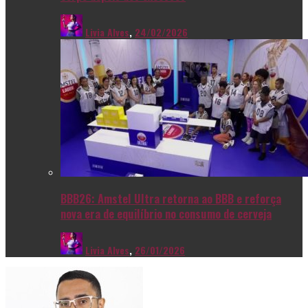
Livia Alves
,
24/02/2026
BBB26: Amstel Ultra retorna ao BBB e reforça
nova era de equilíbrio no consumo de cerveja
Livia Alves
,
26/01/2026