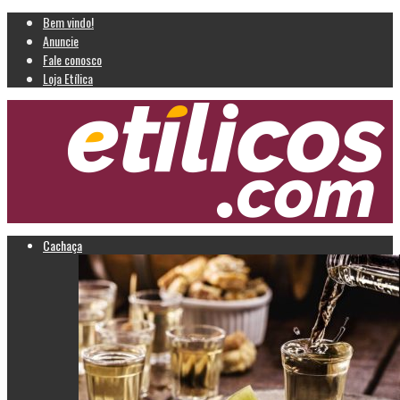
Bem vindo!
Anuncie
Fale conosco
Loja Etílica
Cachaça