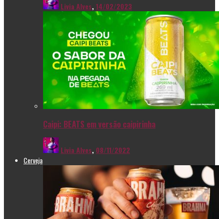
Livia Alves
,
14/02/2023
Caipi: BEATS em versão caipirinha
Livia Alves
,
08/11/2022
Cerveja