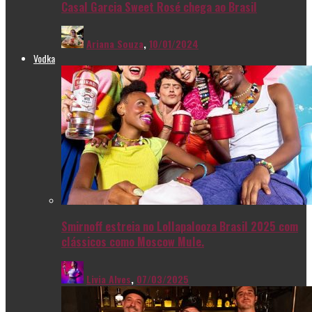
Casal Garcia Sweet Rosé chega ao Brasil
Ariana Souza
,
10/01/2024
Vodka
Smirnoff estreia no Lollapalooza Brasil 2025 com
clássicos como Moscow Mule.
Livia Alves
,
07/03/2025