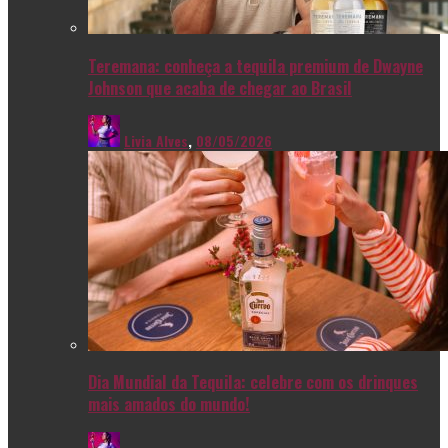
Teremana: conheça a tequila premium de Dwayne
Johnson que acaba de chegar ao Brasil
Livia Alves
,
08/05/2026
Dia Mundial da Tequila: celebre com os drinques
mais amados do mundo!