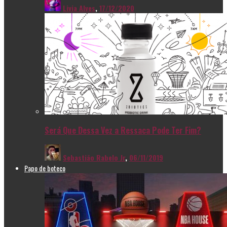
Livia Alves
,
17/12/2020
Será Que Dessa Vez a Ressaca Pode Ter Fim?
Sebastião Rabelo Jr
,
06/11/2019
Papo de boteco