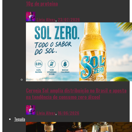
10g de proteína
Livia Alves
,
23/07/2026
Cerveja Sol amplia distribuição no Brasil e aposta
na tendência de consumo zero álcool
Livia Alves
,
16/06/2026
Tequila