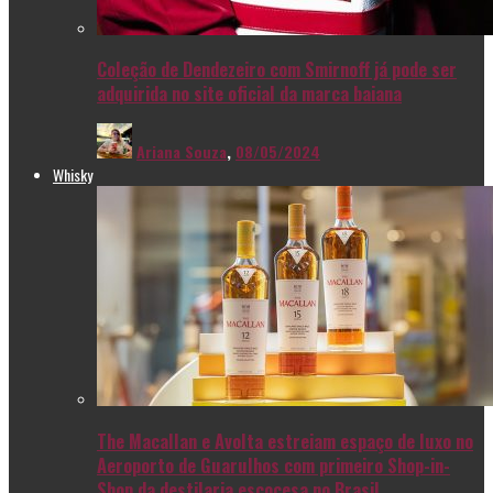
Coleção de Dendezeiro com Smirnoff já pode ser
adquirida no site oficial da marca baiana
Ariana Souza
,
08/05/2024
Whisky
The Macallan e Avolta estreiam espaço de luxo no
Aeroporto de Guarulhos com primeiro Shop-in-
Shop da destilaria escocesa no Brasil