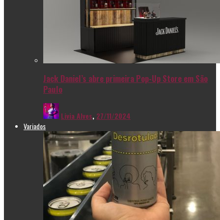
Jack Daniel’s abre primeira Pop-Up Store em São
Paulo
Livia Alves
,
27/11/2024
Variados