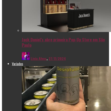
Jack Daniel’s abre primeira Pop-Up Store em São
Paulo
Livia Alves
,
27/11/2024
Variados