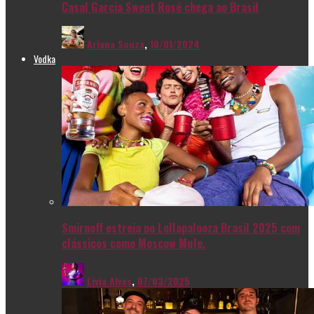
Casal Garcia Sweet Rosé chega ao Brasil
Ariana Souza
,
10/01/2024
Vodka
Smirnoff estreia no Lollapalooza Brasil 2025 com
clássicos como Moscow Mule.
Livia Alves
,
07/03/2025