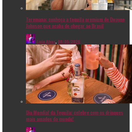
Teremana: conheça a tequila premium de Dwayne
Johnson que acaba de chegar ao Brasil
Livia Alves
,
08/05/2026
Dia Mundial da Tequila: celebre com os drinques
mais amados do mundo!