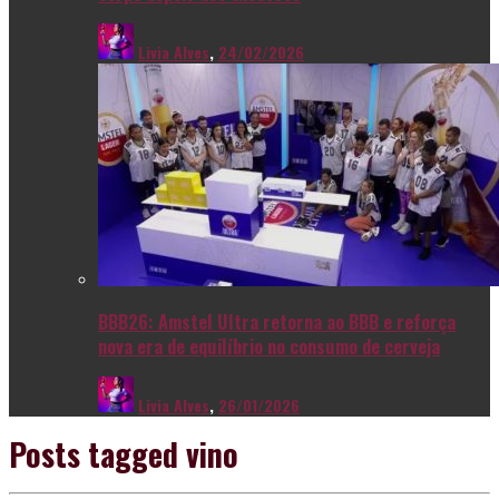
Livia Alves
,
24/02/2026
BBB26: Amstel Ultra retorna ao BBB e reforça
nova era de equilíbrio no consumo de cerveja
Livia Alves
,
26/01/2026
Posts tagged
vino