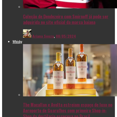
Coleção de Dendezeiro com Smirnoff já pode ser
adquirida no site oficial da marca baiana
Ariana Souza
,
08/05/2024
Whisky
The Macallan e Avolta estreiam espaço de luxo no
Aeroporto de Guarulhos com primeiro Shop-in-
Shop da destilaria escocesa no Brasil