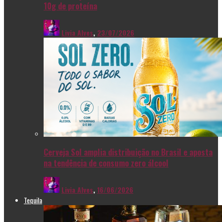
10g de proteína
Livia Alves
,
23/07/2026
Cerveja Sol amplia distribuição no Brasil e aposta
na tendência de consumo zero álcool
Livia Alves
,
16/06/2026
Tequila