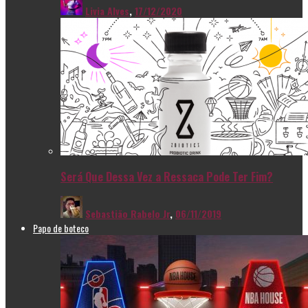
Livia Alves
,
17/12/2020
Será Que Dessa Vez a Ressaca Pode Ter Fim?
Sebastião Rabelo Jr
,
06/11/2019
Papo de boteco