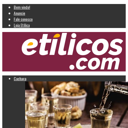
Bem vindo!
Anuncie
Fale conosco
Loja Etílica
Cachaça