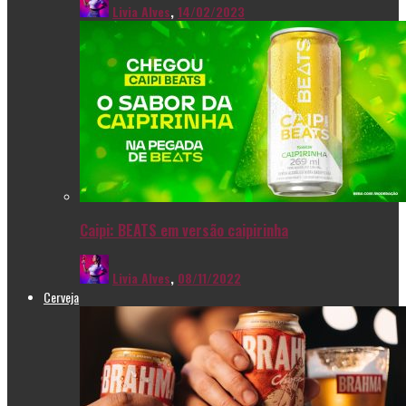
Livia Alves
,
14/02/2023
Caipi: BEATS em versão caipirinha
Livia Alves
,
08/11/2022
Cerveja