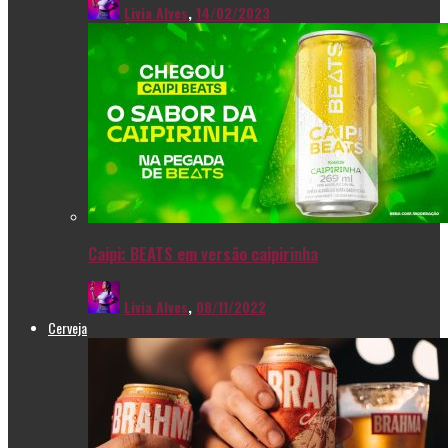
Livia Alves
,
14/02/2023
Caipi: BEATS em versão caipirinha
Livia Alves
,
08/11/2022
Cerveja