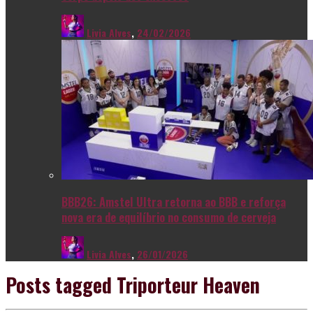
Livia Alves
,
24/02/2026
BBB26: Amstel Ultra retorna ao BBB e reforça
nova era de equilíbrio no consumo de cerveja
Livia Alves
,
26/01/2026
Posts tagged
Triporteur Heaven