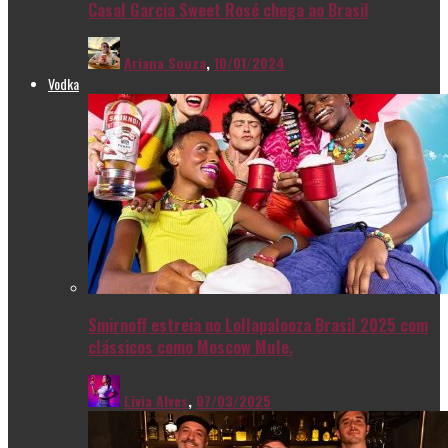
Casal Garcia Sweet Rosé chega ao Brasil
Ariana Souza
,
10/01/2024
Vodka
Smirnoff estreia no Lollapalooza Brasil 2025 com
clássicos como Moscow Mule.
Livia Alves
,
07/03/2025