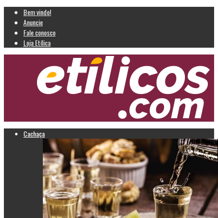
Bem vindo!
Anuncie
Fale conosco
Loja Etílica
Cachaça