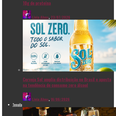
10g de proteína
Livia Alves
,
23/07/2026
Cerveja Sol amplia distribuição no Brasil e aposta
na tendência de consumo zero álcool
Livia Alves
,
16/06/2026
Tequila