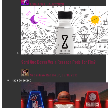
Livia Alves
,
17/12/2020
Será Que Dessa Vez a Ressaca Pode Ter Fim?
Sebastião Rabelo Jr
,
06/11/2019
Papo de boteco