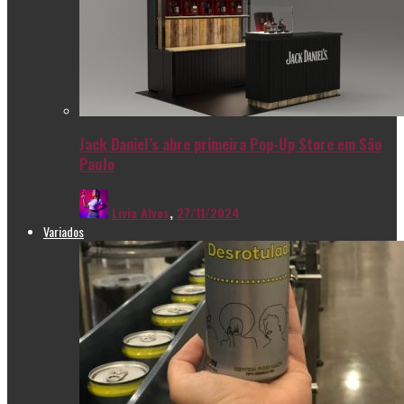
Jack Daniel’s abre primeira Pop-Up Store em São
Paulo
Livia Alves
,
27/11/2024
Variados