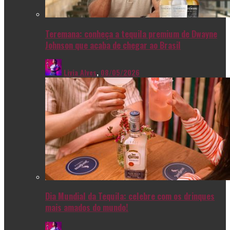
Teremana: conheça a tequila premium de Dwayne
Johnson que acaba de chegar ao Brasil
Livia Alves
,
08/05/2026
Dia Mundial da Tequila: celebre com os drinques
mais amados do mundo!