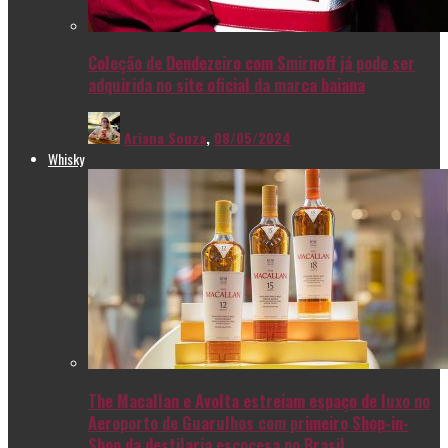
Coleção de Dendezeiro com Smirnoff já pode ser
adquirida no site oficial da marca baiana
Ariana Souza
,
08/05/2024
Whisky
The Macallan e Avolta estreiam espaço de luxo no
Aeroporto de Guarulhos com primeiro Shop-in-
Shop da destilaria escocesa no Brasil