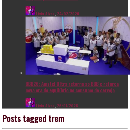
Livia Alves
,
24/02/2026
BBB26: Amstel Ultra retorna ao BBB e reforça
nova era de equilíbrio no consumo de cerveja
Livia Alves
,
26/01/2026
Posts tagged
trem