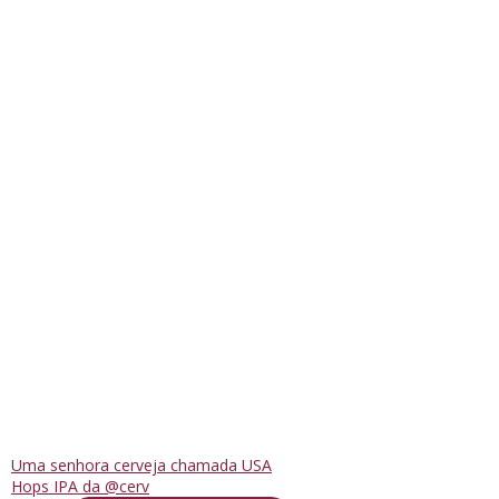
Uma senhora cerveja chamada USA
Hops IPA da @cerv