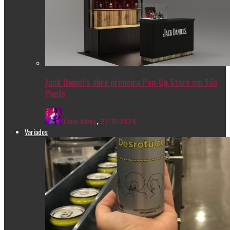
Jack Daniel’s abre primeira Pop-Up Store em São
Paulo
Livia Alves
,
27/11/2024
Variados