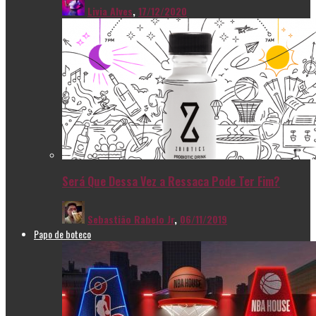
Livia Alves
,
17/12/2020
Será Que Dessa Vez a Ressaca Pode Ter Fim?
Sebastião Rabelo Jr
,
06/11/2019
Papo de boteco