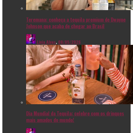
Teremana: conheça a tequila premium de Dwayne
Johnson que acaba de chegar ao Brasil
Livia Alves
,
08/05/2026
Dia Mundial da Tequila: celebre com os drinques
mais amados do mundo!