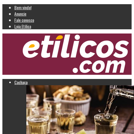
Bem vindo!
Anuncie
Fale conosco
Loja Etílica
Cachaça