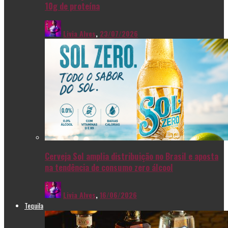
10g de proteína
Livia Alves
,
23/07/2026
Cerveja Sol amplia distribuição no Brasil e aposta
na tendência de consumo zero álcool
Livia Alves
,
16/06/2026
Tequila