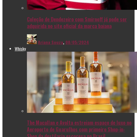
Coleção de Dendezeiro com Smirnoff já pode ser
adquirida no site oficial da marca baiana
Ariana Souza
,
08/05/2024
Whisky
The Macallan e Avolta estreiam espaço de luxo no
Aeroporto de Guarulhos com primeiro Shop-in-
Shop da destilaria escocesa no Brasil