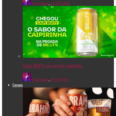
Livia Alves
,
14/02/2023
Caipi: BEATS em versão caipirinha
Livia Alves
,
08/11/2022
Cerveja