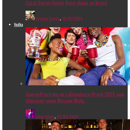
Casal Garcia Sweet Rosé chega ao Brasil
Ariana Souza
,
10/01/2024
Vodka
Smirnoff estreia no Lollapalooza Brasil 2025 com
clássicos como Moscow Mule.
Livia Alves
,
07/03/2025