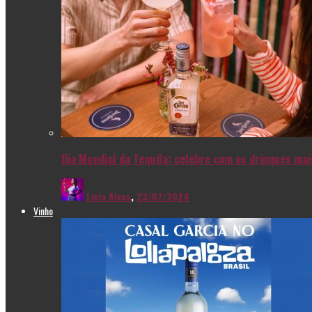
Dia Mundial da Tequila: celebre com os drinques ma
Livia Alves
,
23/07/2024
Vinho