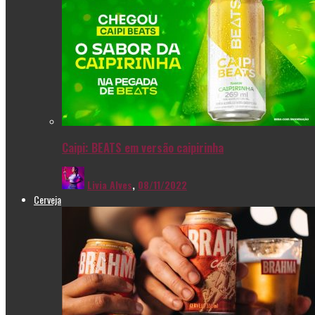
Caipi: BEATS em versão caipirinha
Livia Alves
,
08/11/2022
Cerveja