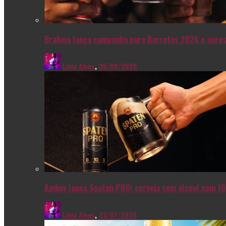
Brahma lança campanha para Barretos 2026 e apres
Livia Alves
,
05/08/2026
Ambev lança Spaten PRO: cerveja sem álcool com 10
Livia Alves
,
23/07/2026