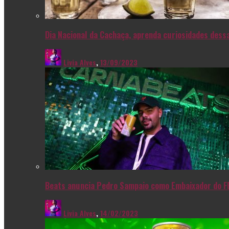
Dia Nacional da Cachaça, aprenda curiosidades dessa
Livia Alves
,
13/09/2023
Beats anuncia Pedro Sampaio como Embaixador do F
Livia Alves
,
14/02/2023