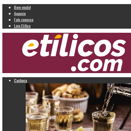
Bem vindo!
Anuncie
Fale conosco
Loja Etílica
Cachaça