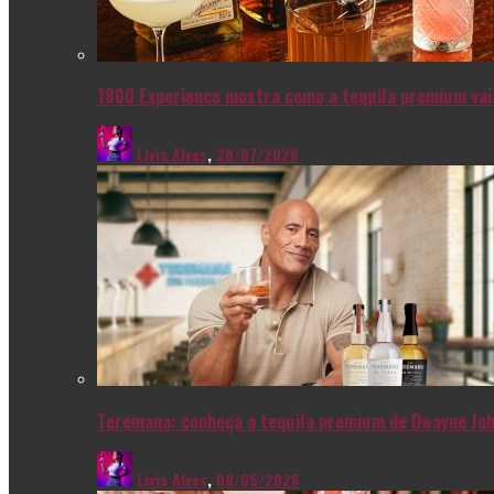
1800 Experience mostra como a tequila premium vai 
Livia Alves
,
28/07/2026
Teremana: conheça a tequila premium de Dwayne Joh
Livia Alves
,
08/05/2026