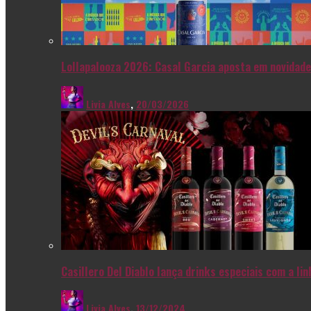
Lollapalooza 2026: Casal Garcia aposta em novidade
Livia Alves
,
20/03/2026
Casillero Del Diablo lança drinks especiais com a l
Livia Alves
,
13/12/2024