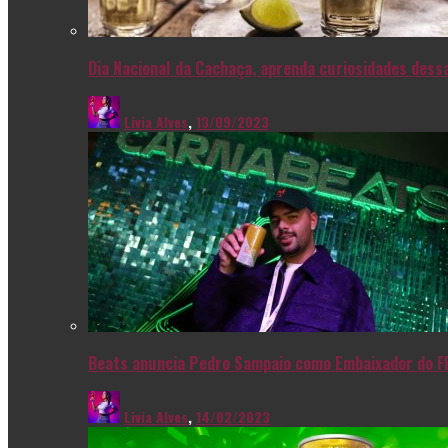
Dia Nacional da Cachaça, aprenda curiosidades dessa
Livia Alves
,
13/09/2023
Beats anuncia Pedro Sampaio como Embaixador do F
Livia Alves
,
14/02/2023