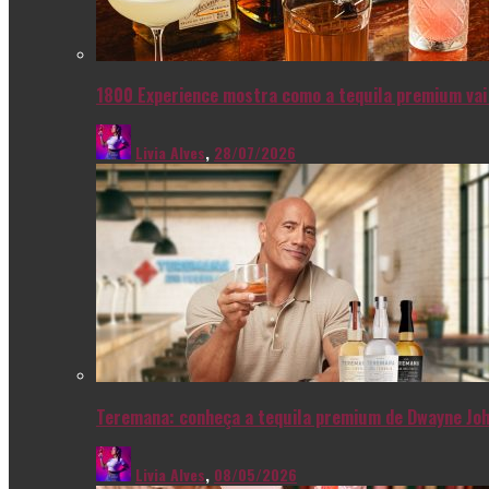
1800 Experience mostra como a tequila premium vai 
Livia Alves
,
28/07/2026
Teremana: conheça a tequila premium de Dwayne Joh
Livia Alves
,
08/05/2026