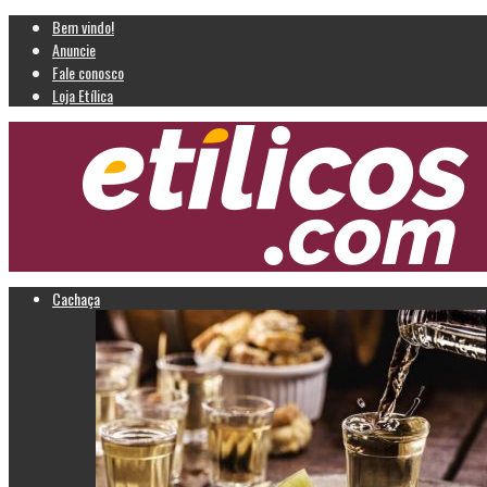
Bem vindo!
Anuncie
Fale conosco
Loja Etílica
Cachaça