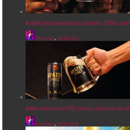
Brahma lança campanha para Barretos 2026 e apres
Livia Alves
,
05/08/2026
Ambev lança Spaten PRO: cerveja sem álcool com 10
Livia Alves
,
23/07/2026