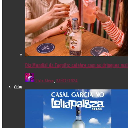
Dia Mundial da Tequila: celebre com os drinques ma
Livia Alves
,
23/07/2024
Vinho