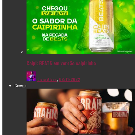
Caipi: BEATS em versão caipirinha
Livia Alves
,
08/11/2022
Cerveja