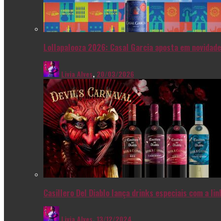
Lollapalooza 2026: Casal Garcia aposta em novidade
Livia Alves
,
20/03/2026
Casillero Del Diablo lança drinks especiais com a l
Livia Alves
,
13/12/2024