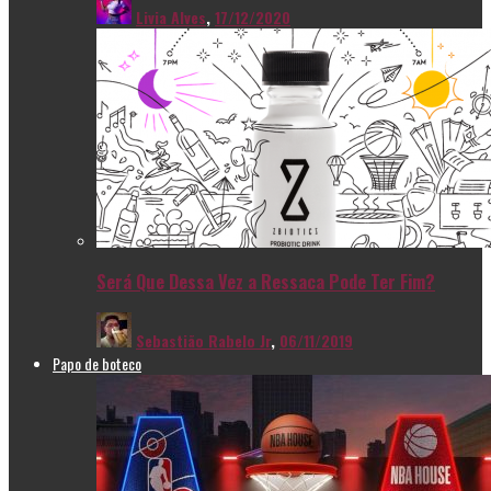
Livia Alves
,
17/12/2020
Será Que Dessa Vez a Ressaca Pode Ter Fim?
Sebastião Rabelo Jr
,
06/11/2019
Papo de boteco