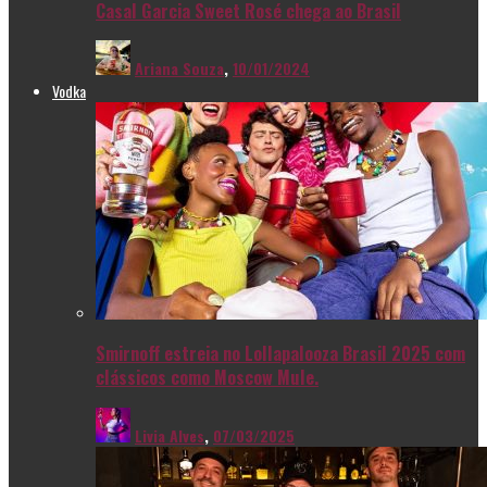
Casal Garcia Sweet Rosé chega ao Brasil
Ariana Souza
,
10/01/2024
Vodka
Smirnoff estreia no Lollapalooza Brasil 2025 com
clássicos como Moscow Mule.
Livia Alves
,
07/03/2025