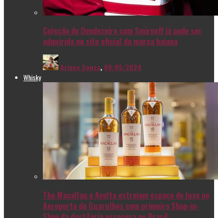
Coleção de Dendezeiro com Smirnoff já pode ser
adquirida no site oficial da marca baiana
Ariana Souza
,
08/05/2024
Whisky
The Macallan e Avolta estreiam espaço de luxo no
Aeroporto de Guarulhos com primeiro Shop-in-
Shop da destilaria escocesa no Brasil