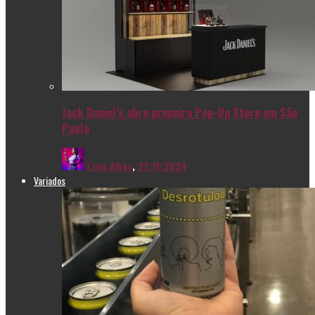
Jack Daniel’s abre primeira Pop-Up Store em São
Paulo
Livia Alves
,
27/11/2024
Variados