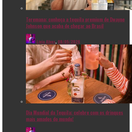
Teremana: conheça a tequila premium de Dwayne
Johnson que acaba de chegar ao Brasil
Livia Alves
,
08/05/2026
Dia Mundial da Tequila: celebre com os drinques
mais amados do mundo!