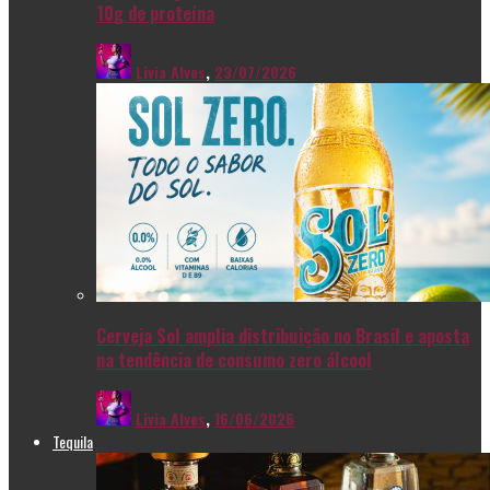
10g de proteína
Livia Alves
,
23/07/2026
Cerveja Sol amplia distribuição no Brasil e aposta
na tendência de consumo zero álcool
Livia Alves
,
16/06/2026
Tequila