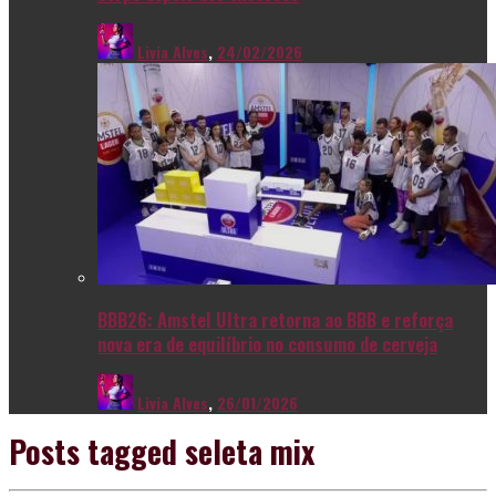
Livia Alves
,
24/02/2026
BBB26: Amstel Ultra retorna ao BBB e reforça
nova era de equilíbrio no consumo de cerveja
Livia Alves
,
26/01/2026
Posts tagged
seleta mix