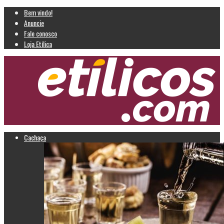
Bem vindo!
Anuncie
Fale conosco
Loja Etílica
Cachaça