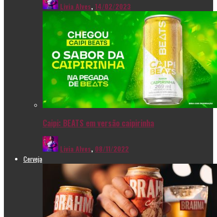
Livia Alves
,
14/02/2023
Caipi: BEATS em versão caipirinha
Livia Alves
,
08/11/2022
Cerveja