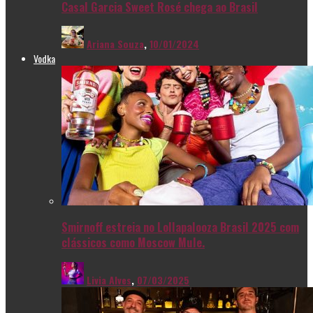
Casal Garcia Sweet Rosé chega ao Brasil
Ariana Souza
,
10/01/2024
Vodka
Smirnoff estreia no Lollapalooza Brasil 2025 com
clássicos como Moscow Mule.
Livia Alves
,
07/03/2025