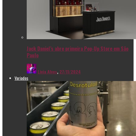
Jack Daniel’s abre primeira Pop-Up Store em São
Paulo
Livia Alves
,
27/11/2024
Variados