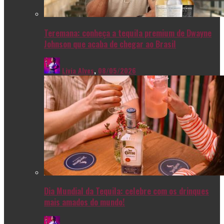
Teremana: conheça a tequila premium de Dwayne
Johnson que acaba de chegar ao Brasil
Livia Alves
,
08/05/2026
Dia Mundial da Tequila: celebre com os drinques
mais amados do mundo!