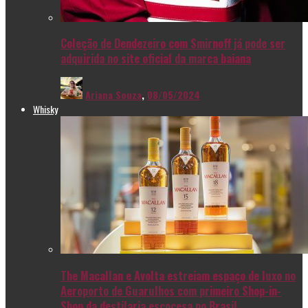
Coleção de Dendezeiro com Smirnoff já pode ser
adquirida no site oficial da marca baiana
Ariana Souza
,
08/05/2024
Whisky
The Macallan e Avolta estreiam espaço de luxo no
Aeroporto de Guarulhos com primeiro Shop-in-
Shop da destilaria escocesa no Brasil