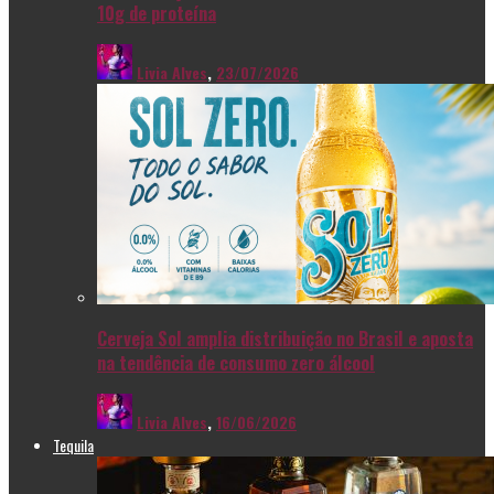
10g de proteína
Livia Alves
,
23/07/2026
Cerveja Sol amplia distribuição no Brasil e aposta
na tendência de consumo zero álcool
Livia Alves
,
16/06/2026
Tequila