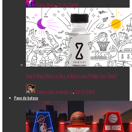
Livia Alves
,
17/12/2020
Será Que Dessa Vez a Ressaca Pode Ter Fim?
Sebastião Rabelo Jr
,
06/11/2019
Papo de boteco