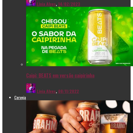
Livia Alves
,
14/02/2023
Caipi: BEATS em versão caipirinha
Livia Alves
,
08/11/2022
Cerveja