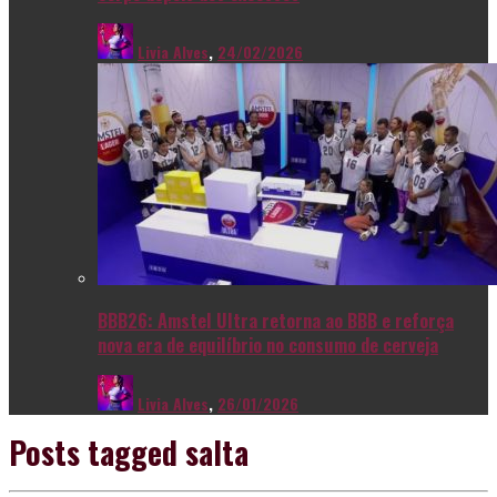
Livia Alves
,
24/02/2026
BBB26: Amstel Ultra retorna ao BBB e reforça
nova era de equilíbrio no consumo de cerveja
Livia Alves
,
26/01/2026
Posts tagged
salta