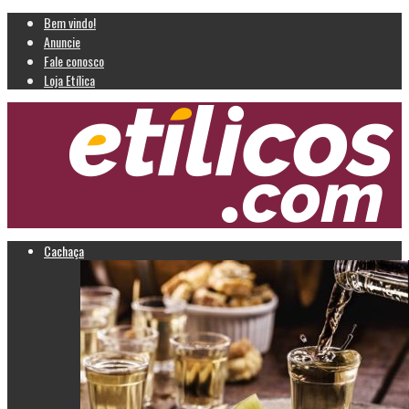
Bem vindo!
Anuncie
Fale conosco
Loja Etílica
Cachaça