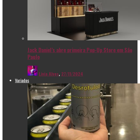
Jack Daniel’s abre primeira Pop-Up Store em São
Paulo
Livia Alves
,
27/11/2024
Variados