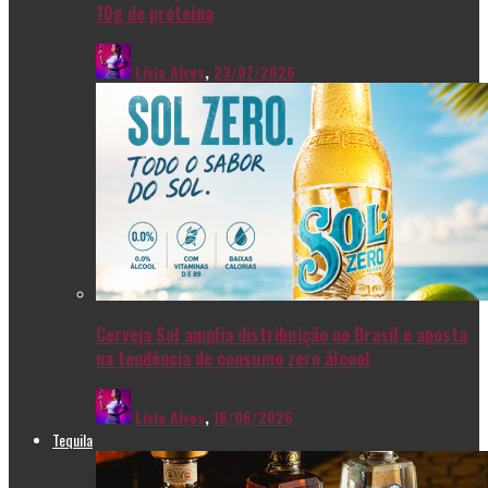
10g de proteína
Livia Alves
,
23/07/2026
Cerveja Sol amplia distribuição no Brasil e aposta
na tendência de consumo zero álcool
Livia Alves
,
16/06/2026
Tequila