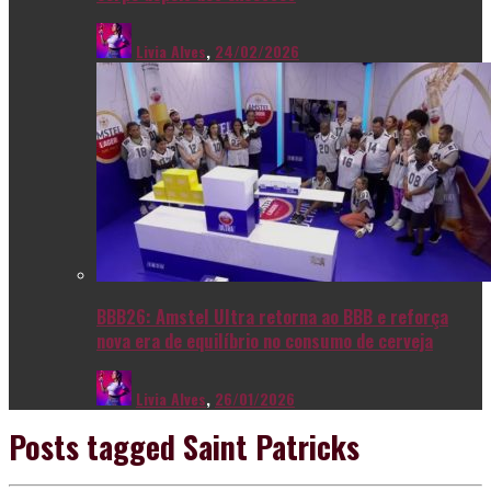
Livia Alves
,
24/02/2026
BBB26: Amstel Ultra retorna ao BBB e reforça
nova era de equilíbrio no consumo de cerveja
Livia Alves
,
26/01/2026
Posts tagged
Saint Patricks