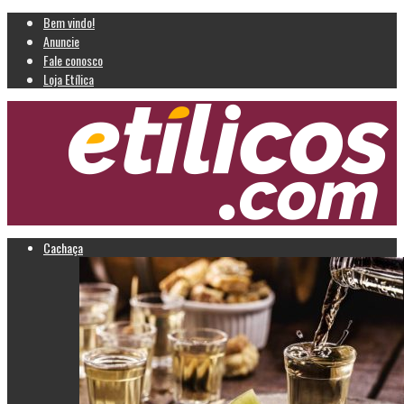
Bem vindo!
Anuncie
Fale conosco
Loja Etílica
Cachaça