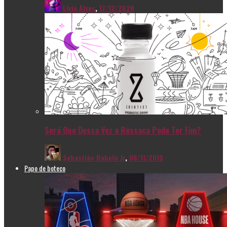
Livia Alves
,
17/12/2020
Será Que Dessa Vez a Ressaca Pode Ter Fim?
Sebastião Rabelo Jr
,
06/11/2019
Papo de boteco