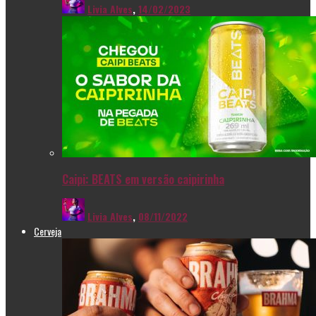
Livia Alves
,
14/02/2023
Caipi: BEATS em versão caipirinha
Livia Alves
,
08/11/2022
Cerveja