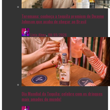
Teremana: conheça a tequila premium de Dwayne
Johnson que acaba de chegar ao Brasil
Livia Alves
,
08/05/2026
Dia Mundial da Tequila: celebre com os drinques
mais amados do mundo!