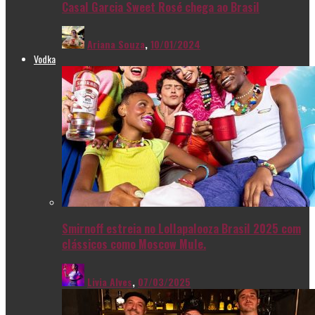
Casal Garcia Sweet Rosé chega ao Brasil
Ariana Souza
,
10/01/2024
Vodka
Smirnoff estreia no Lollapalooza Brasil 2025 com
clássicos como Moscow Mule.
Livia Alves
,
07/03/2025