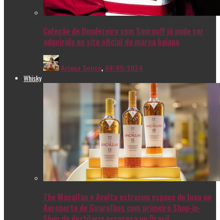
Coleção de Dendezeiro com Smirnoff já pode ser
adquirida no site oficial da marca baiana
Ariana Souza
,
08/05/2024
Whisky
The Macallan e Avolta estreiam espaço de luxo no
Aeroporto de Guarulhos com primeiro Shop-in-
Shop da destilaria escocesa no Brasil