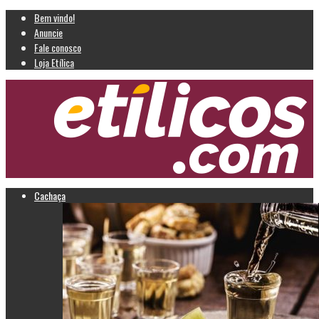
Bem vindo!
Anuncie
Fale conosco
Loja Etílica
Cachaça