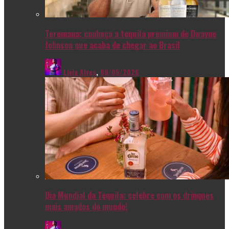
Teremana: conheça a tequila premium de Dwayne
Johnson que acaba de chegar ao Brasil
Livia Alves
,
08/05/2026
Dia Mundial da Tequila: celebre com os drinques
mais amados do mundo!