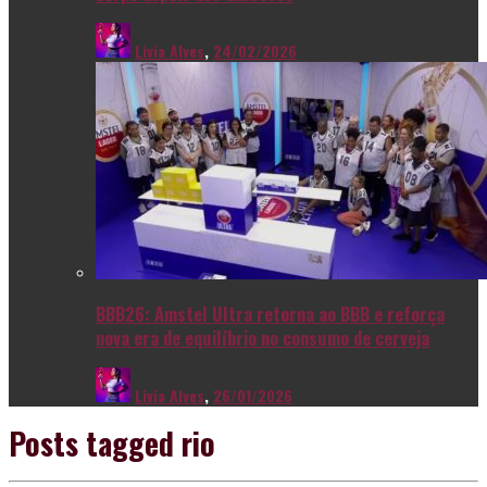
Livia Alves
,
24/02/2026
BBB26: Amstel Ultra retorna ao BBB e reforça
nova era de equilíbrio no consumo de cerveja
Livia Alves
,
26/01/2026
Posts tagged
rio