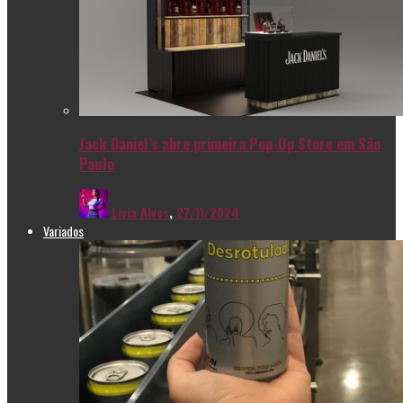
Jack Daniel’s abre primeira Pop-Up Store em São
Paulo
Livia Alves
,
27/11/2024
Variados