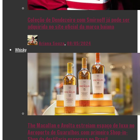
Coleção de Dendezeiro com Smirnoff já pode ser
adquirida no site oficial da marca baiana
Ariana Souza
,
08/05/2024
Whisky
The Macallan e Avolta estreiam espaço de luxo no
Aeroporto de Guarulhos com primeiro Shop-in-
Shop da destilaria escocesa no Brasil