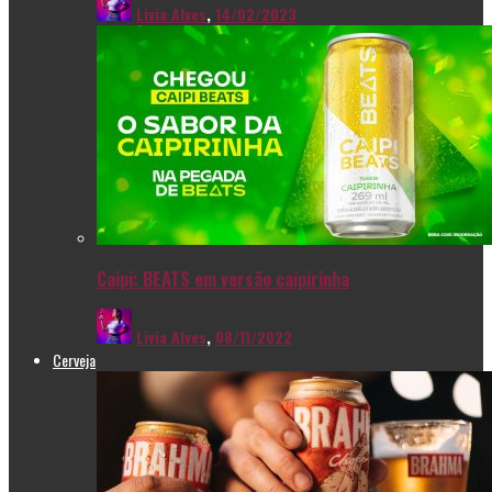
Livia Alves
,
14/02/2023
Caipi: BEATS em versão caipirinha
Livia Alves
,
08/11/2022
Cerveja