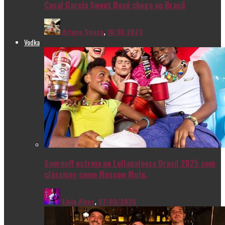
Casal Garcia Sweet Rosé chega ao Brasil
Ariana Souza
,
10/01/2024
Vodka
Smirnoff estreia no Lollapalooza Brasil 2025 com
clássicos como Moscow Mule.
Livia Alves
,
07/03/2025