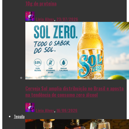
10g de proteína
Livia Alves
,
23/07/2026
Cerveja Sol amplia distribuição no Brasil e aposta
na tendência de consumo zero álcool
Livia Alves
,
16/06/2026
Tequila