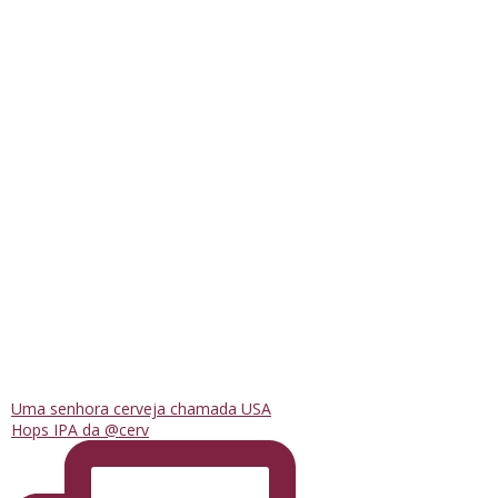
Uma senhora cerveja chamada USA
Hops IPA da @cerv