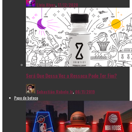
Livia Alves
,
17/12/2020
Será Que Dessa Vez a Ressaca Pode Ter Fim?
Sebastião Rabelo Jr
,
06/11/2019
Papo de boteco