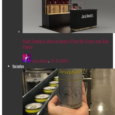
Jack Daniel’s abre primeira Pop-Up Store em São
Paulo
Livia Alves
,
27/11/2024
Variados