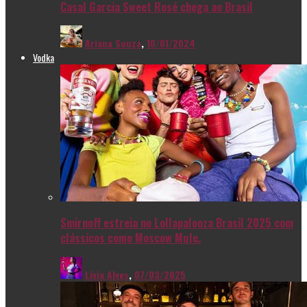
Casal Garcia Sweet Rosé chega ao Brasil
Ariana Souza
,
10/01/2024
Vodka
Smirnoff estreia no Lollapalooza Brasil 2025 com
clássicos como Moscow Mule.
Livia Alves
,
07/03/2025