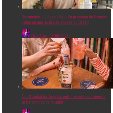
Teremana: conheça a tequila premium de Dwayne
Johnson que acaba de chegar ao Brasil
Livia Alves
,
08/05/2026
Dia Mundial da Tequila: celebre com os drinques
mais amados do mundo!