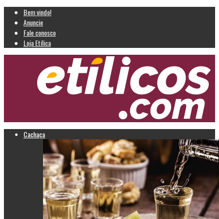
Bem vindo!
Anuncie
Fale conosco
Loja Etílica
Cachaça