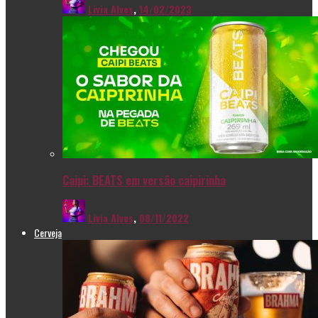
Livia Alves
,
14/02/2023
Caipi: BEATS em versão caipirinha
Livia Alves
,
08/11/2022
Cerveja