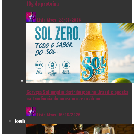
10g de proteína
Livia Alves
,
23/07/2026
Cerveja Sol amplia distribuição no Brasil e aposta
na tendência de consumo zero álcool
Livia Alves
,
16/06/2026
Tequila