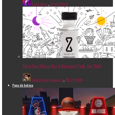
Livia Alves
,
17/12/2020
Será Que Dessa Vez a Ressaca Pode Ter Fim?
Sebastião Rabelo Jr
,
06/11/2019
Papo de boteco