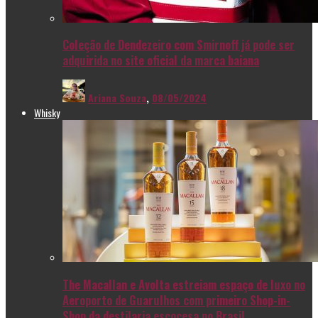
Coleção de Dendezeiro com Smirnoff já pode ser
adquirida no site oficial da marca baiana
Ariana Souza
,
08/05/2024
Whisky
The Macallan e Avolta estreiam espaço de luxo no
Aeroporto de Guarulhos com primeiro Shop-in-
Shop da destilaria escocesa no Brasil