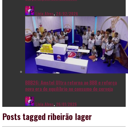
Livia Alves
,
24/02/2026
BBB26: Amstel Ultra retorna ao BBB e reforça
nova era de equilíbrio no consumo de cerveja
Livia Alves
,
26/01/2026
Posts tagged
ribeirão lager