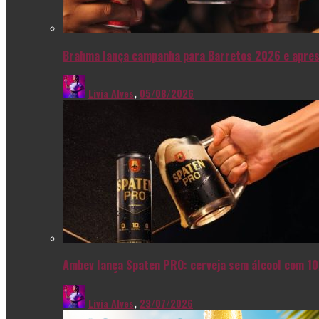
Brahma lança campanha para Barretos 2026 e apres
Livia Alves
,
05/08/2026
Ambev lança Spaten PRO: cerveja sem álcool com 10
Livia Alves
,
23/07/2026