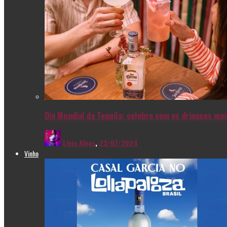
Dia Mundial da Tequila: celebre com os drinques ma
Livia Alves
,
23/07/2024
Vinho