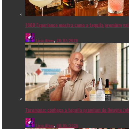
1800 Experience mostra como a tequila premium vai 
Livia Alves
,
28/07/2026
Teremana: conheça a tequila premium de Dwayne Joh
Livia Alves
,
08/05/2026