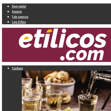
Bem vindo!
Anuncie
Fale conosco
Loja Etílica
Cachaça