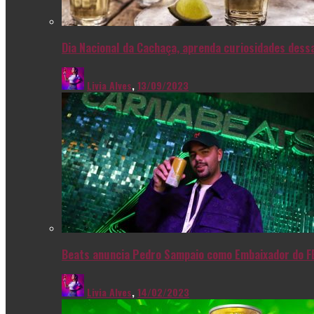
Dia Nacional da Cachaça, aprenda curiosidades dessa
Livia Alves
,
13/09/2023
Beats anuncia Pedro Sampaio como Embaixador do F
Livia Alves
,
14/02/2023