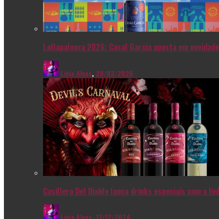
Lollapalooza 2026: Casal Garcia aposta em novidade
Livia Alves
,
20/03/2026
Casillero Del Diablo lança drinks especiais com a l
Livia Alves
,
13/12/2024