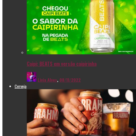
Caipi: BEATS em versão caipirinha
Livia Alves
,
08/11/2022
Cerveja