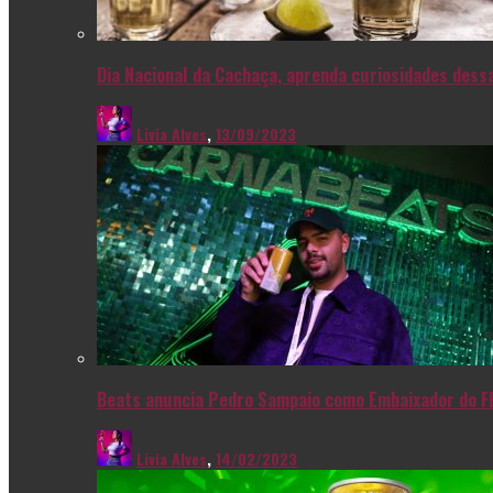
Dia Nacional da Cachaça, aprenda curiosidades dessa
Livia Alves
,
13/09/2023
Beats anuncia Pedro Sampaio como Embaixador do F
Livia Alves
,
14/02/2023