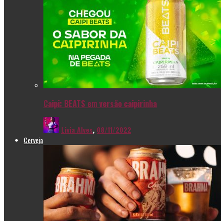
Caipi: BEATS em versão caipirinha
Livia Alves
,
08/11/2022
Cerveja