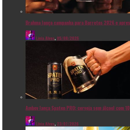
Brahma lança campanha para Barretos 2026 e apres
Livia Alves
,
05/08/2026
Ambev lança Spaten PRO: cerveja sem álcool com 10
Livia Alves
,
23/07/2026