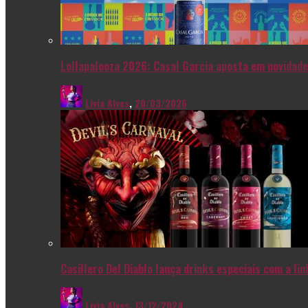
Lollapalooza 2026: Casal Garcia aposta em novidade
Livia Alves
,
20/03/2026
Casillero Del Diablo lança drinks especiais com a l
Livia Alves
,
13/12/2024