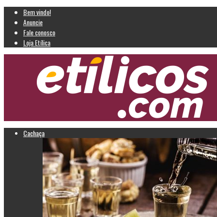
Bem vindo!
Anuncie
Fale conosco
Loja Etílica
Cachaça