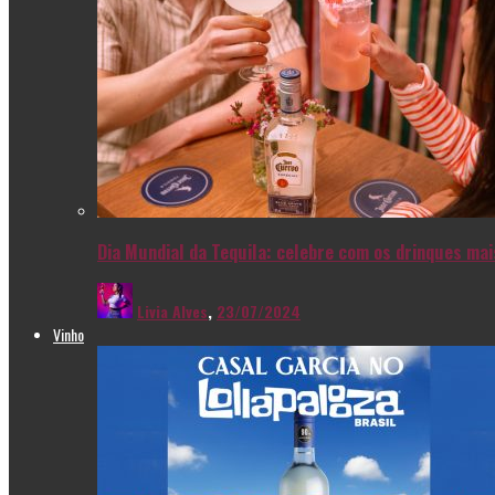
Dia Mundial da Tequila: celebre com os drinques ma
Livia Alves
,
23/07/2024
Vinho