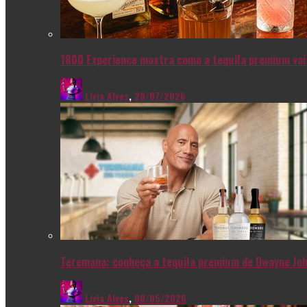
1800 Experience mostra como a tequila premium vai 
Livia Alves
,
28/07/2026
Teremana: conheça a tequila premium de Dwayne Joh
Livia Alves
,
08/05/2026