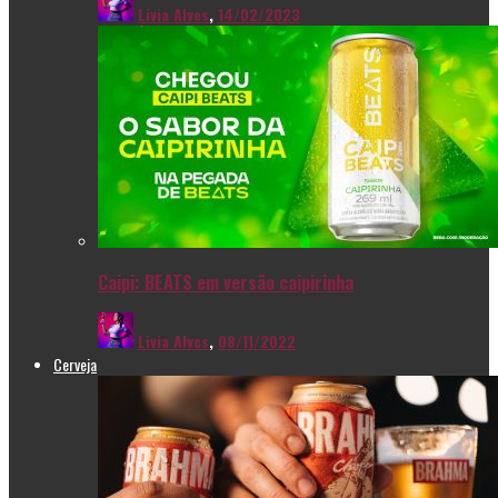
Livia Alves
,
14/02/2023
Caipi: BEATS em versão caipirinha
Livia Alves
,
08/11/2022
Cerveja