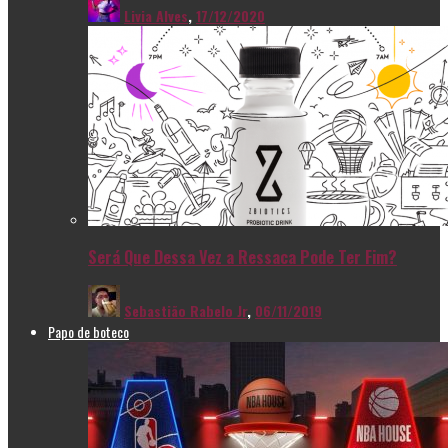
Livia Alves
,
17/12/2020
Será Que Dessa Vez a Ressaca Pode Ter Fim?
Sebastião Rabelo Jr
,
06/11/2019
Papo de boteco