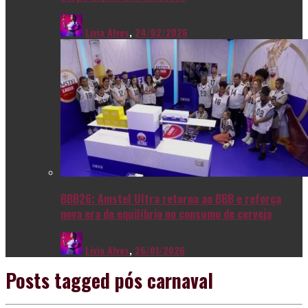
Livia Alves
,
24/02/2026
BBB26: Amstel Ultra retorna ao BBB e reforça
nova era de equilíbrio no consumo de cerveja
Livia Alves
,
26/01/2026
Posts tagged
pós carnaval