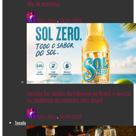
10g de proteína
Livia Alves
,
23/07/2026
Cerveja Sol amplia distribuição no Brasil e aposta
na tendência de consumo zero álcool
Livia Alves
,
16/06/2026
Tequila