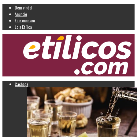
Bem vindo!
Anuncie
Fale conosco
Loja Etílica
Cachaça