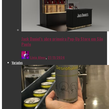
Jack Daniel’s abre primeira Pop-Up Store em São
Paulo
Livia Alves
,
27/11/2024
Variados