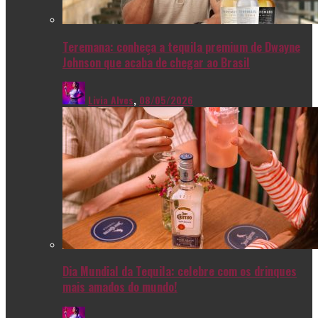
Teremana: conheça a tequila premium de Dwayne
Johnson que acaba de chegar ao Brasil
Livia Alves
,
08/05/2026
Dia Mundial da Tequila: celebre com os drinques
mais amados do mundo!