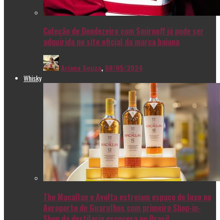
Coleção de Dendezeiro com Smirnoff já pode ser
adquirida no site oficial da marca baiana
Ariana Souza
,
08/05/2024
Whisky
The Macallan e Avolta estreiam espaço de luxo no
Aeroporto de Guarulhos com primeiro Shop-in-
Shop da destilaria escocesa no Brasil