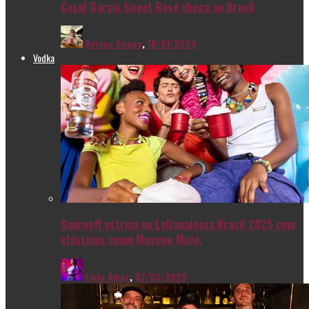
Casal Garcia Sweet Rosé chega ao Brasil
Ariana Souza
,
10/01/2024
Vodka
Smirnoff estreia no Lollapalooza Brasil 2025 com
clássicos como Moscow Mule.
Livia Alves
,
07/03/2025