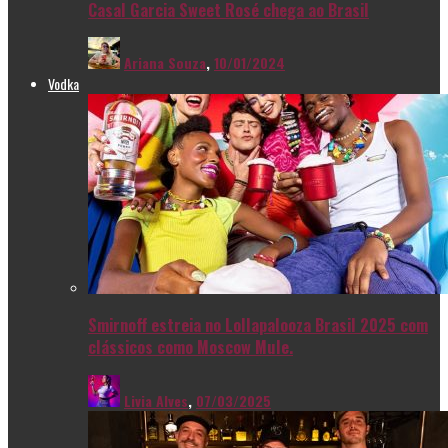
Casal Garcia Sweet Rosé chega ao Brasil
Ariana Souza
,
10/01/2024
Vodka
Smirnoff estreia no Lollapalooza Brasil 2025 com
clássicos como Moscow Mule.
Livia Alves
,
07/03/2025