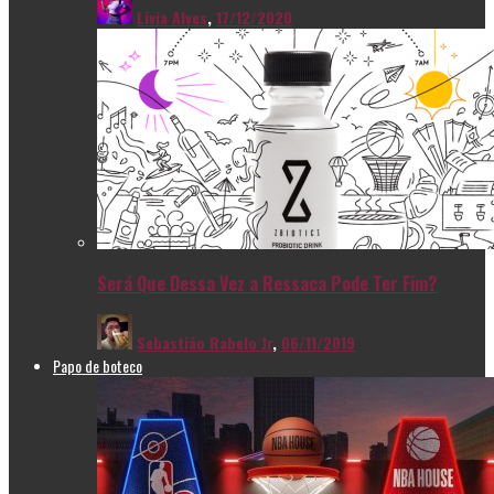
Livia Alves
,
17/12/2020
Será Que Dessa Vez a Ressaca Pode Ter Fim?
Sebastião Rabelo Jr
,
06/11/2019
Papo de boteco