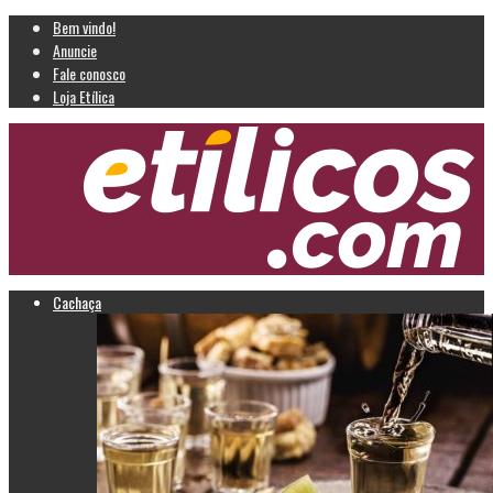
Bem vindo!
Anuncie
Fale conosco
Loja Etílica
Cachaça