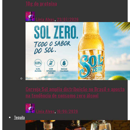
10g de proteína
Livia Alves
,
23/07/2026
Cerveja Sol amplia distribuição no Brasil e aposta
na tendência de consumo zero álcool
Livia Alves
,
16/06/2026
Tequila