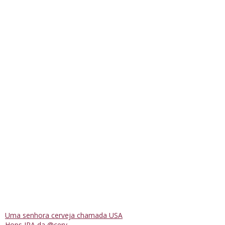
Uma senhora cerveja chamada USA
Hops IPA da @cerv