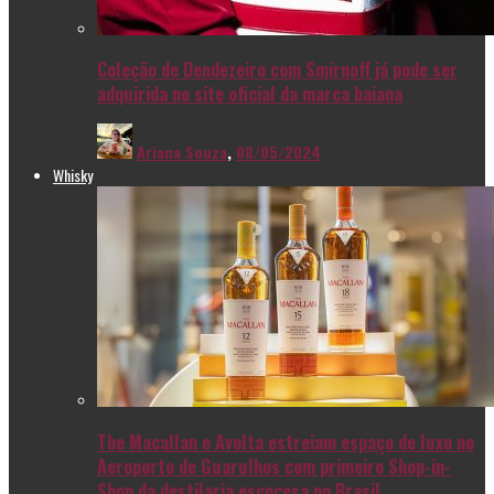
Coleção de Dendezeiro com Smirnoff já pode ser
adquirida no site oficial da marca baiana
Ariana Souza
,
08/05/2024
Whisky
The Macallan e Avolta estreiam espaço de luxo no
Aeroporto de Guarulhos com primeiro Shop-in-
Shop da destilaria escocesa no Brasil