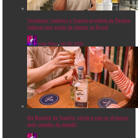
Teremana: conheça a tequila premium de Dwayne
Johnson que acaba de chegar ao Brasil
Livia Alves
,
08/05/2026
Dia Mundial da Tequila: celebre com os drinques
mais amados do mundo!