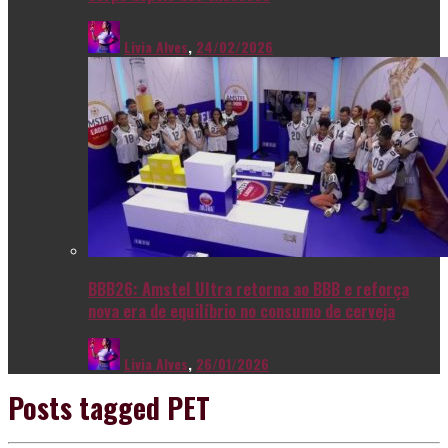
Livia Alves
,
24/02/2026
BBB26: Amstel Ultra retorna ao BBB e reforça
nova era de equilíbrio no consumo de cerveja
Livia Alves
,
26/01/2026
Posts tagged
PET