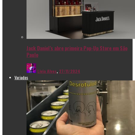
Jack Daniel’s abre primeira Pop-Up Store em São
Paulo
Livia Alves
,
27/11/2024
Variados