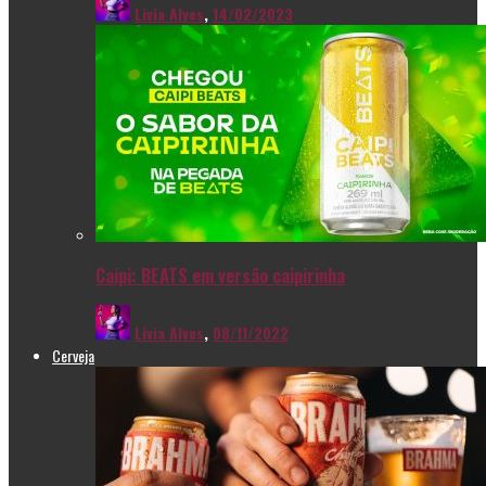
Livia Alves
,
14/02/2023
Caipi: BEATS em versão caipirinha
Livia Alves
,
08/11/2022
Cerveja