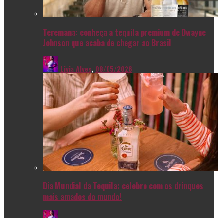
Teremana: conheça a tequila premium de Dwayne
Johnson que acaba de chegar ao Brasil
Livia Alves
,
08/05/2026
Dia Mundial da Tequila: celebre com os drinques
mais amados do mundo!