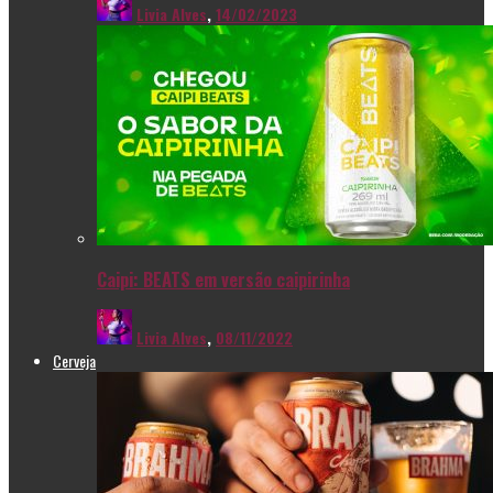
Livia Alves
,
14/02/2023
Caipi: BEATS em versão caipirinha
Livia Alves
,
08/11/2022
Cerveja