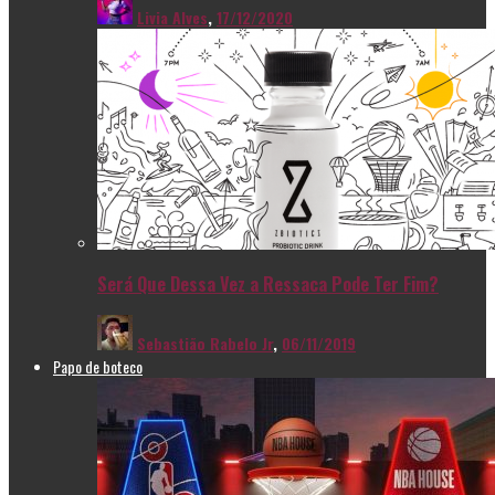
Livia Alves
,
17/12/2020
Será Que Dessa Vez a Ressaca Pode Ter Fim?
Sebastião Rabelo Jr
,
06/11/2019
Papo de boteco