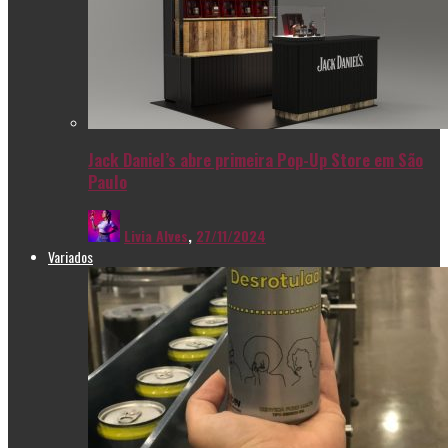
Jack Daniel’s abre primeira Pop-Up Store em São
Paulo
Livia Alves
,
27/11/2024
Variados