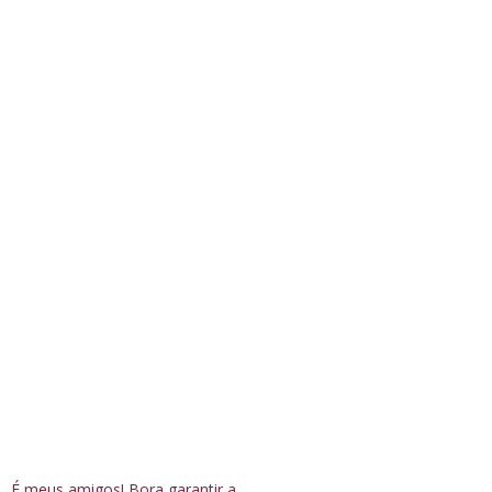
É meus amigos! Bora garantir a