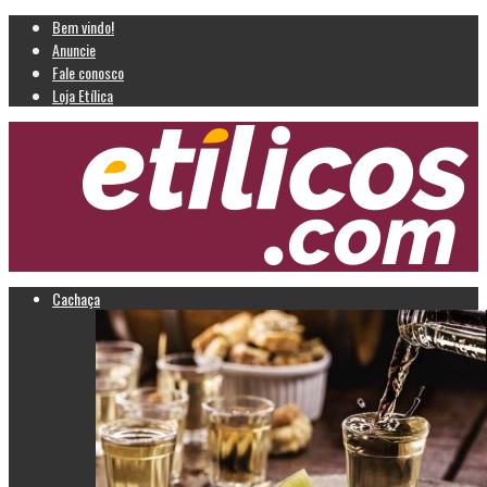
Bem vindo!
Anuncie
Fale conosco
Loja Etílica
Cachaça