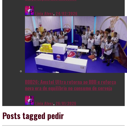
Livia Alves
,
24/02/2026
BBB26: Amstel Ultra retorna ao BBB e reforça
nova era de equilíbrio no consumo de cerveja
Livia Alves
,
26/01/2026
Posts tagged
pedir