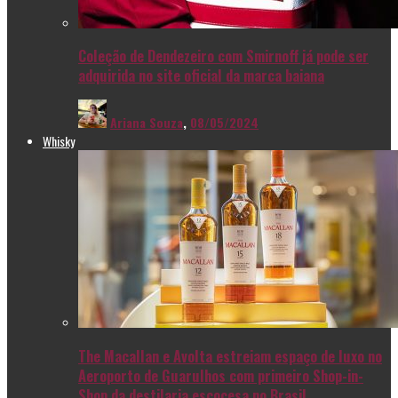
Coleção de Dendezeiro com Smirnoff já pode ser
adquirida no site oficial da marca baiana
Ariana Souza
,
08/05/2024
Whisky
The Macallan e Avolta estreiam espaço de luxo no
Aeroporto de Guarulhos com primeiro Shop-in-
Shop da destilaria escocesa no Brasil