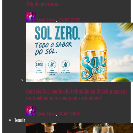
10g de proteína
Livia Alves
,
23/07/2026
Cerveja Sol amplia distribuição no Brasil e aposta
na tendência de consumo zero álcool
Livia Alves
,
16/06/2026
Tequila