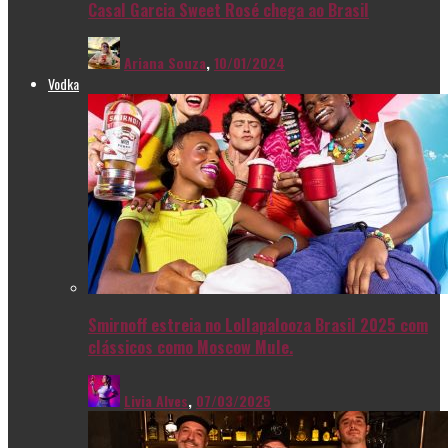
Casal Garcia Sweet Rosé chega ao Brasil
Ariana Souza
,
10/01/2024
Vodka
Smirnoff estreia no Lollapalooza Brasil 2025 com
clássicos como Moscow Mule.
Livia Alves
,
07/03/2025