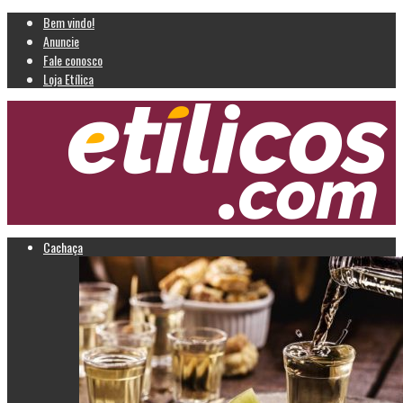
Bem vindo!
Anuncie
Fale conosco
Loja Etílica
Cachaça