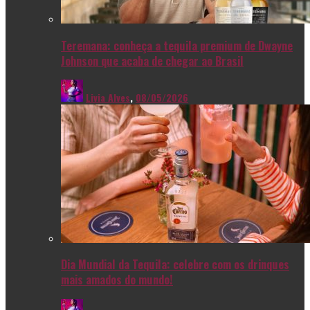
Teremana: conheça a tequila premium de Dwayne
Johnson que acaba de chegar ao Brasil
Livia Alves
,
08/05/2026
Dia Mundial da Tequila: celebre com os drinques
mais amados do mundo!