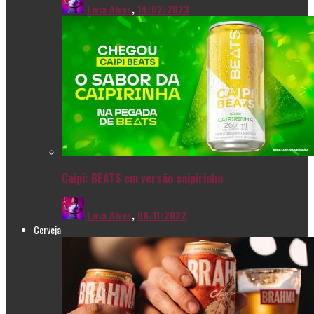
Livia Alves
,
14/02/2023
Caipi: BEATS em versão caipirinha
Livia Alves
,
08/11/2022
Cerveja