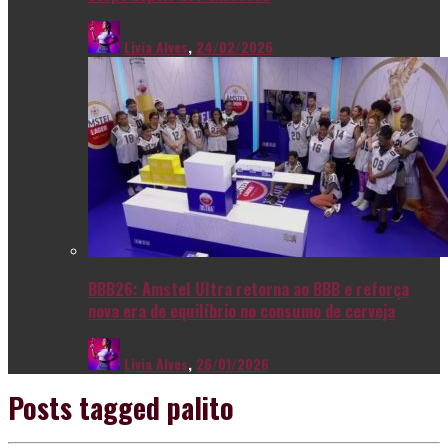
Livia Alves
,
24/02/2026
BBB26: Amstel Ultra retorna ao BBB e reforça
nova era de equilíbrio no consumo de cerveja
Livia Alves
,
26/01/2026
Posts tagged
palito