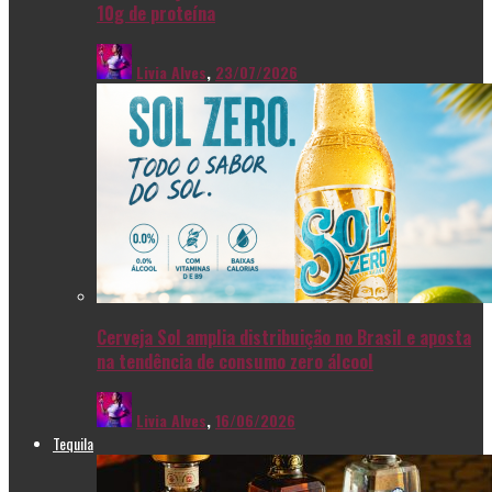
10g de proteína
Livia Alves
,
23/07/2026
Cerveja Sol amplia distribuição no Brasil e aposta
na tendência de consumo zero álcool
Livia Alves
,
16/06/2026
Tequila