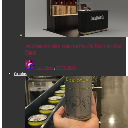
Jack Daniel’s abre primeira Pop-Up Store em São
Paulo
Livia Alves
,
27/11/2024
Variados