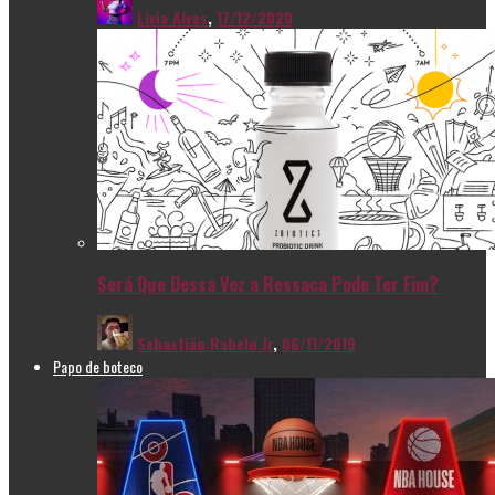
Livia Alves
,
17/12/2020
Será Que Dessa Vez a Ressaca Pode Ter Fim?
Sebastião Rabelo Jr
,
06/11/2019
Papo de boteco