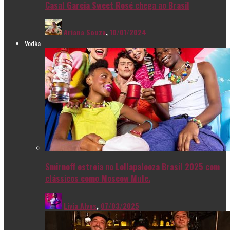
Casal Garcia Sweet Rosé chega ao Brasil
Ariana Souza
,
10/01/2024
Vodka
Smirnoff estreia no Lollapalooza Brasil 2025 com
clássicos como Moscow Mule.
Livia Alves
,
07/03/2025