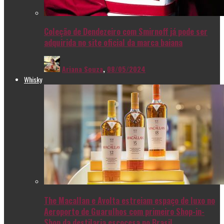
Coleção de Dendezeiro com Smirnoff já pode ser
adquirida no site oficial da marca baiana
Ariana Souza
,
08/05/2024
Whisky
The Macallan e Avolta estreiam espaço de luxo no
Aeroporto de Guarulhos com primeiro Shop-in-
Shop da destilaria escocesa no Brasil