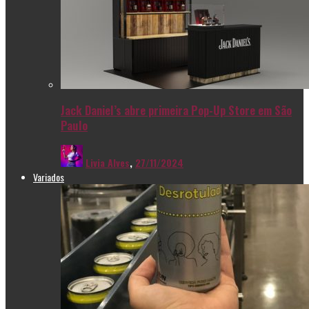
Jack Daniel’s abre primeira Pop-Up Store em São
Paulo
Livia Alves
,
27/11/2024
Variados