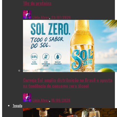
10g de proteína
Livia Alves
,
23/07/2026
Cerveja Sol amplia distribuição no Brasil e aposta
na tendência de consumo zero álcool
Livia Alves
,
16/06/2026
Tequila