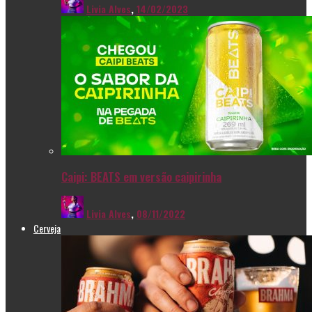
Livia Alves
,
14/02/2023
Caipi: BEATS em versão caipirinha
Livia Alves
,
08/11/2022
Cerveja