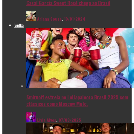
Casal Garcia Sweet Rosé chega ao Brasil
Ariana Souza
,
10/01/2024
Vodka
Smirnoff estreia no Lollapalooza Brasil 2025 com
clássicos como Moscow Mule.
Livia Alves
,
07/03/2025