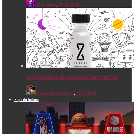
Livia Alves
,
17/12/2020
Será Que Dessa Vez a Ressaca Pode Ter Fim?
Sebastião Rabelo Jr
,
06/11/2019
Papo de boteco