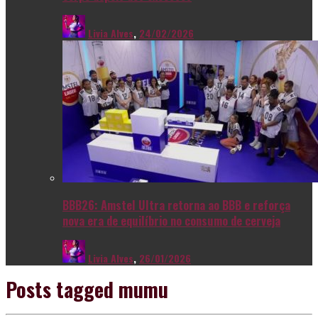
Livia Alves
,
24/02/2026
BBB26: Amstel Ultra retorna ao BBB e reforça
nova era de equilíbrio no consumo de cerveja
Livia Alves
,
26/01/2026
Posts tagged
mumu