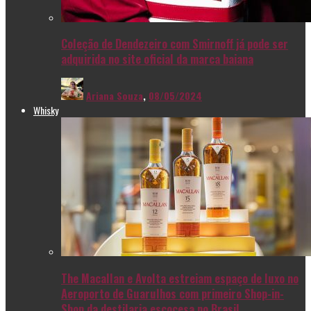
Coleção de Dendezeiro com Smirnoff já pode ser
adquirida no site oficial da marca baiana
Ariana Souza
,
08/05/2024
Whisky
The Macallan e Avolta estreiam espaço de luxo no
Aeroporto de Guarulhos com primeiro Shop-in-
Shop da destilaria escocesa no Brasil