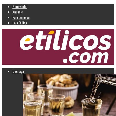
Bem vindo!
Anuncie
Fale conosco
Loja Etílica
Cachaça