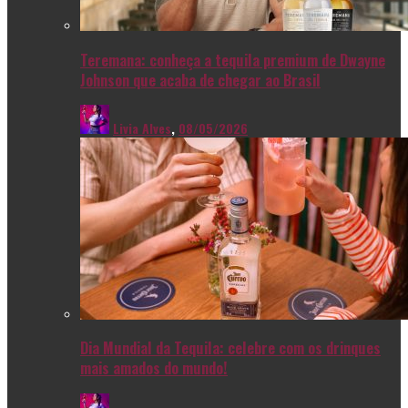
Teremana: conheça a tequila premium de Dwayne
Johnson que acaba de chegar ao Brasil
Livia Alves
,
08/05/2026
Dia Mundial da Tequila: celebre com os drinques
mais amados do mundo!