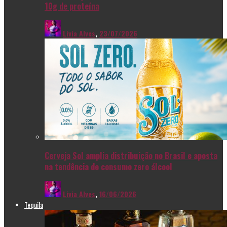
10g de proteína
Livia Alves
,
23/07/2026
Cerveja Sol amplia distribuição no Brasil e aposta
na tendência de consumo zero álcool
Livia Alves
,
16/06/2026
Tequila