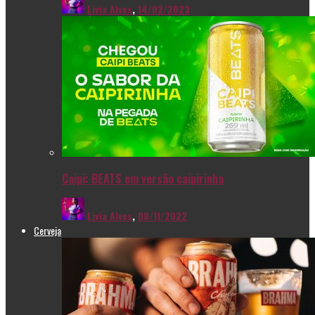
Livia Alves
,
14/02/2023
Caipi: BEATS em versão caipirinha
Livia Alves
,
08/11/2022
Cerveja