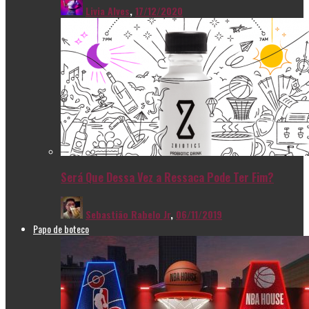
Livia Alves
,
17/12/2020
Será Que Dessa Vez a Ressaca Pode Ter Fim?
Sebastião Rabelo Jr
,
06/11/2019
Papo de boteco