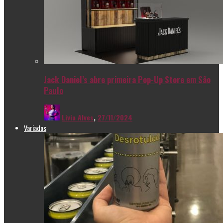
Jack Daniel’s abre primeira Pop-Up Store em São
Paulo
Livia Alves
,
27/11/2024
Variados