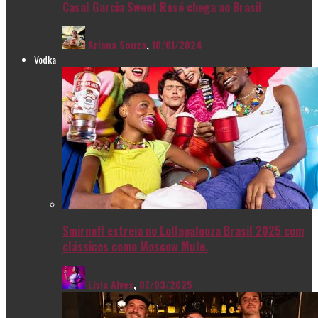
Casal Garcia Sweet Rosé chega ao Brasil
Ariana Souza
,
10/01/2024
Vodka
Smirnoff estreia no Lollapalooza Brasil 2025 com
clássicos como Moscow Mule.
Livia Alves
,
07/03/2025