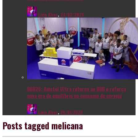
Livia Alves
,
24/02/2026
BBB26: Amstel Ultra retorna ao BBB e reforça
nova era de equilíbrio no consumo de cerveja
Livia Alves
,
26/01/2026
Posts tagged
melicana