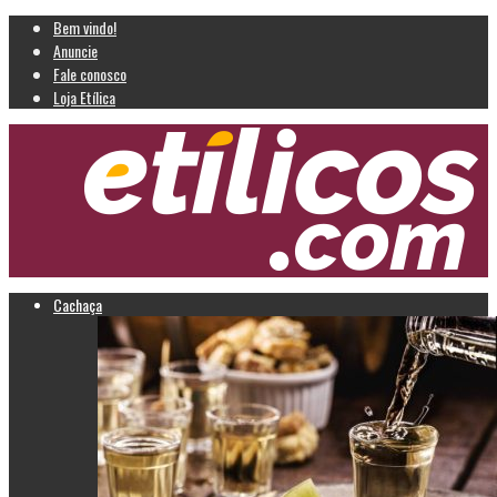
Bem vindo!
Anuncie
Fale conosco
Loja Etílica
Cachaça