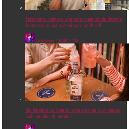
Teremana: conheça a tequila premium de Dwayne
Johnson que acaba de chegar ao Brasil
Livia Alves
,
08/05/2026
Dia Mundial da Tequila: celebre com os drinques
mais amados do mundo!