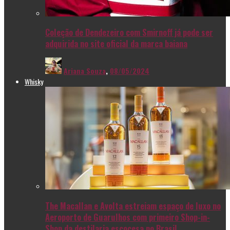
Coleção de Dendezeiro com Smirnoff já pode ser
adquirida no site oficial da marca baiana
Ariana Souza
,
08/05/2024
Whisky
The Macallan e Avolta estreiam espaço de luxo no
Aeroporto de Guarulhos com primeiro Shop-in-
Shop da destilaria escocesa no Brasil